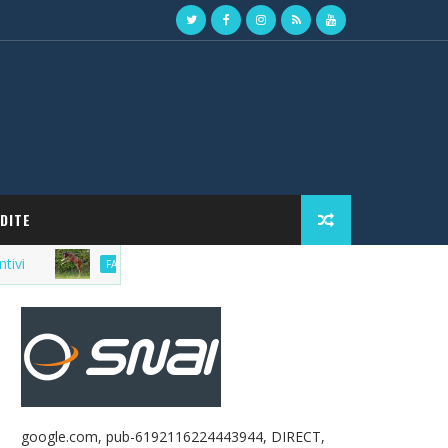
DITE
Market del purosangue, la lista delle fattrici in ven
FATTRICI
google.com, pub-6192116224443944, DIRECT,