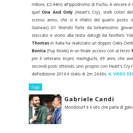
milioni, £2.44m) all'ippodromo di Fuchu. A vincere è s
quel
One And Only
(Heart's Cry), stelli colori 
scorso anno, che si è rifatto del quarto posto o
Guineas) G1 finendo forte da lontanissimo giovan
steccato e vicino alla testa datogli da Norihiro Yok
Thomas
in Italia ha realizzato un doppio Oaks-Derb
Bonita
(Fuji Kiseki) in un finale acceso con al terzo
per il veterano Kojiro Hashiguchi, 69 anni, che ave
secondi posti ottenuti, uno proprio con Heart's Cry n
dell'edizione 2014 è stato di 2m 24.60s.
IL VIDEO D
Tags
Gabriele Candi
Mondoturf è il sito che parla di gal