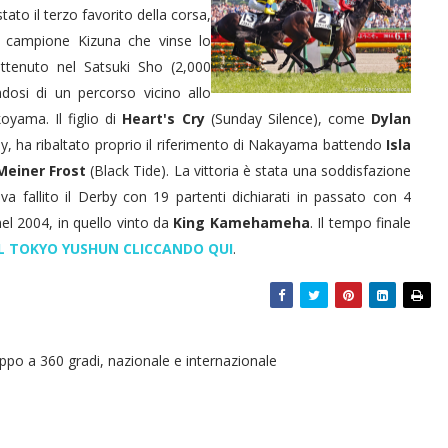
tato il terzo favorito della corsa,
del campione Kizuna che vinse lo
ttenuto nel Satsuki Sho (2,000
dosi di un percorso vicino allo
oyama. Il figlio di
Heart's Cry
(Sunday Silence), come
Dylan
y, ha ribaltato proprio il riferimento di Nakayama battendo
Isla
Meiner Frost
(Black Tide). La vittoria è stata una soddisfazione
va fallito il Derby con 19 partenti dichiarati in passato con 4
el 2004, in quello vinto da
King Kamehameha
. Il tempo finale
EL TOKYO YUSHUN CLICCANDO QUI
.
oppo a 360 gradi, nazionale e internazionale