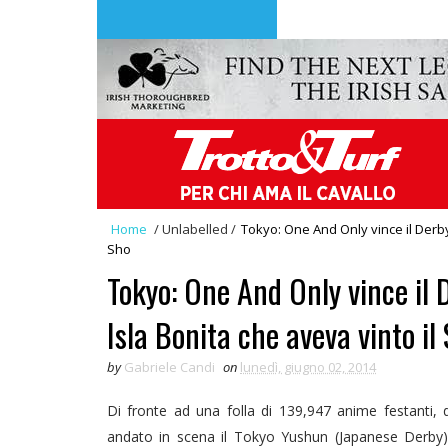
Home
/
Unlabelled
/
Tokyo: One And Only vince il Derby 
Sho
Tokyo: One And Only vince il D
Isla Bonita che aveva vinto il
by
Gabriele Candi
on
lunedì, giugno 02, 2014
Di fronte ad una folla di 139,947 anime festanti, 
andato in scena il Tokyo Yushun (Japanese Derby) 