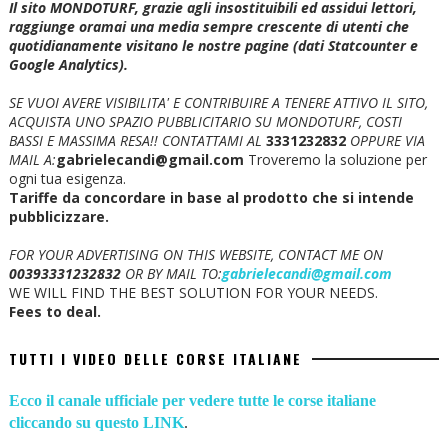
Il sito MONDOTURF, grazie agli insostituibili ed assidui lettori,
raggiunge oramai una media sempre crescente di utenti che
quotidianamente visitano le nostre pagine (dati Statcounter e
Google Analytics).
SE VUOI AVERE VISIBILITA' E CONTRIBUIRE A TENERE ATTIVO IL SITO,
ACQUISTA UNO SPAZIO PUBBLICITARIO SU MONDOTURF, COSTI
BASSI E MASSIMA RESA!!
CONTATTAMI AL
3331232832
OPPURE VIA
MAIL A:
gabrielecandi@gmail.com
Troveremo la soluzione per
ogni tua esigenza.
Tariffe da concordare in base al prodotto che si intende
pubblicizzare.
FOR YOUR ADVERTISING ON THIS WEBSITE, CONTACT ME ON
00393331232832
OR BY MAIL TO:
gabrielecandi@gmail.com
WE WILL FIND THE BEST SOLUTION FOR YOUR NEEDS.
Fees to deal.
TUTTI I VIDEO DELLE CORSE ITALIANE
Ecco il canale ufficiale per vedere tutte le corse italiane
cliccando su questo LINK
.