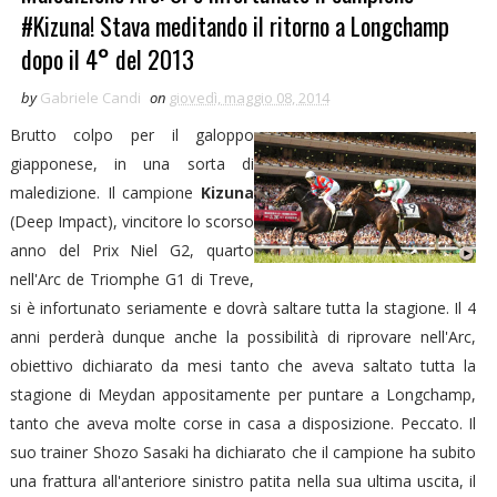
#Kizuna! Stava meditando il ritorno a Longchamp
dopo il 4° del 2013
by
Gabriele Candi
on
giovedì, maggio 08, 2014
Brutto colpo per il galoppo
giapponese, in una sorta di
maledizione. Il campione
Kizuna
(Deep Impact), vincitore lo scorso
anno del Prix Niel G2, quarto
nell'Arc de Triomphe G1 di Treve,
si è infortunato seriamente e dovrà saltare tutta la stagione. Il 4
anni perderà dunque anche la possibilità di riprovare nell'Arc,
obiettivo dichiarato da mesi tanto che aveva saltato tutta la
stagione di Meydan appositamente per puntare a Longchamp,
tanto che aveva molte corse in casa a disposizione. Peccato. Il
suo trainer Shozo Sasaki ha dichiarato che il campione ha subito
una frattura all'anteriore sinistro patita nella sua ultima uscita, il