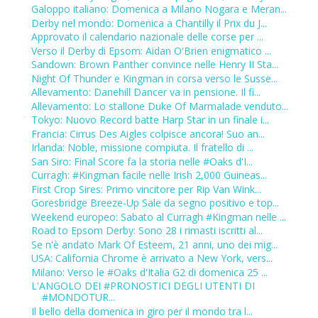
Galoppo italiano: Domenica a Milano Nogara e Meran...
Derby nel mondo: Domenica a Chantilly il Prix du J...
Approvato il calendario nazionale delle corse per ...
Verso il Derby di Epsom: Aidan O'Brien enigmatico ...
Sandown: Brown Panther convince nelle Henry II Sta...
Night Of Thunder e Kingman in corsa verso le Susse...
Allevamento: Danehill Dancer va in pensione. Il fi...
Allevamento: Lo stallone Duke Of Marmalade venduto...
Tokyo: Nuovo Record batte Harp Star in un finale i...
Francia: Cirrus Des Aigles colpisce ancora! Suo an...
Irlanda: Noble, missione compiuta. Il fratello di ...
San Siro: Final Score fa la storia nelle #Oaks d'I...
Curragh: #Kingman facile nelle Irish 2,000 Guineas...
First Crop Sires: Primo vincitore per Rip Van Wink...
Goresbridge Breeze-Up Sale da segno positivo e top...
Weekend europeo: Sabato al Curragh #Kingman nelle ...
Road to Epsom Derby: Sono 28 i rimasti iscritti al...
Se n'è andato Mark Of Esteem, 21 anni, uno dei mig...
USA: California Chrome è arrivato a New York, vers...
Milano: Verso le #Oaks d'Italia G2 di domenica 25 ...
L'ANGOLO DEI #PRONOSTICI DEGLI UTENTI DI
#MONDOTUR...
Il bello della domenica in giro per il mondo tra l...