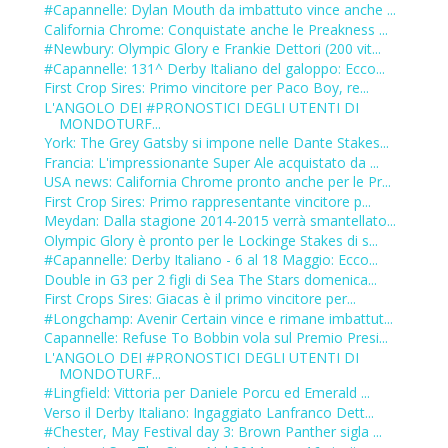
#Capannelle: Dylan Mouth da imbattuto vince anche ...
California Chrome: Conquistate anche le Preakness ...
#Newbury: Olympic Glory e Frankie Dettori (200 vit...
#Capannelle: 131^ Derby Italiano del galoppo: Ecco...
First Crop Sires: Primo vincitore per Paco Boy, re...
L'ANGOLO DEI #PRONOSTICI DEGLI UTENTI DI
MONDOTURF...
York: The Grey Gatsby si impone nelle Dante Stakes...
Francia: L'impressionante Super Ale acquistato da ...
USA news: California Chrome pronto anche per le Pr...
First Crop Sires: Primo rappresentante vincitore p...
Meydan: Dalla stagione 2014-2015 verrà smantellato...
Olympic Glory è pronto per le Lockinge Stakes di s...
#Capannelle: Derby Italiano - 6 al 18 Maggio: Ecco...
Double in G3 per 2 figli di Sea The Stars domenica...
First Crops Sires: Giacas è il primo vincitore per...
#Longchamp: Avenir Certain vince e rimane imbattut...
Capannelle: Refuse To Bobbin vola sul Premio Presi...
L'ANGOLO DEI #PRONOSTICI DEGLI UTENTI DI
MONDOTURF...
#Lingfield: Vittoria per Daniele Porcu ed Emerald ...
Verso il Derby Italiano: Ingaggiato Lanfranco Dett...
#Chester, May Festival day 3: Brown Panther sigla ...