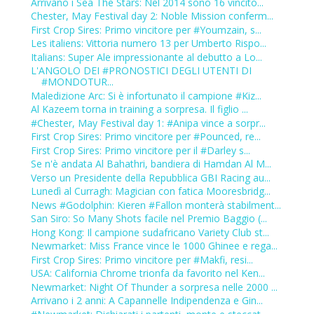
Arrivano i Sea The Stars: Nel 2014 sono 16 vincito...
Chester, May Festival day 2: Noble Mission conferm...
First Crop Sires: Primo vincitore per #Youmzain, s...
Les italiens: Vittoria numero 13 per Umberto Rispo...
Italians: Super Ale impressionante al debutto a Lo...
L'ANGOLO DEI #PRONOSTICI DEGLI UTENTI DI
#MONDOTUR...
Maledizione Arc: Si è infortunato il campione #Kiz...
Al Kazeem torna in training a sorpresa. Il figlio ...
#Chester, May Festival day 1: #Anipa vince a sorpr...
First Crop Sires: Primo vincitore per #Pounced, re...
First Crop Sires: Primo vincitore per il #Darley s...
Se n'è andata Al Bahathri, bandiera di Hamdan Al M...
Verso un Presidente della Repubblica GBI Racing au...
Lunedì al Curragh: Magician con fatica Mooresbridg...
News #Godolphin: Kieren #Fallon monterà stabilment...
San Siro: So Many Shots facile nel Premio Baggio (...
Hong Kong: Il campione sudafricano Variety Club st...
Newmarket: Miss France vince le 1000 Ghinee e rega...
First Crop Sires: Primo vincitore per #Makfi, resi...
USA: California Chrome trionfa da favorito nel Ken...
Newmarket: Night Of Thunder a sorpresa nelle 2000 ...
Arrivano i 2 anni: A Capannelle Indipendenza e Gin...