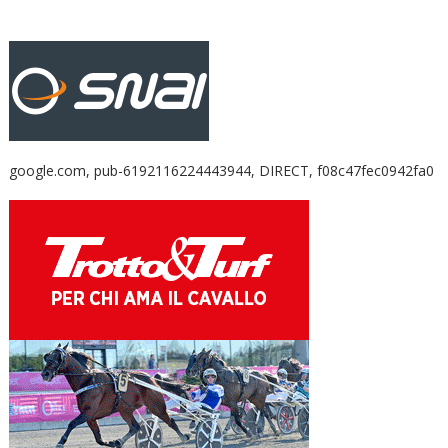
google.com, pub-6192116224443944, DIRECT, f08c47fec0942fa0