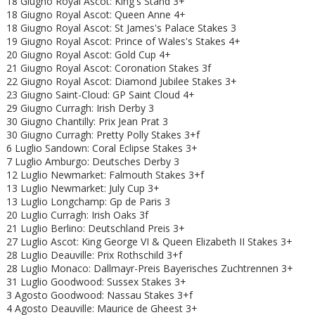
18 Giugno Royal Ascot: King's Stand 3+
18 Giugno
Royal Ascot: Queen Anne 4+
18 Giugno
Royal Ascot: St James's Palace Stakes 3
19 Giugno
Royal Ascot: Prince of Wales's Stakes 4+
20 Giugno
Royal Ascot: Gold Cup 4+
21 Giugno
Royal Ascot: Coronation Stakes 3f
22 Giugno
Royal Ascot:
Diamond Jubilee Stakes 3+
23 Giugno Saint-Cloud: GP Saint Cloud 4+
29 Giugno Curragh: Irish Derby 3
30 Giugno Chantilly: Prix Jean Prat 3
30 Giugno Curragh: Pretty Polly Stakes 3+f
6 Luglio Sandown: Coral Eclipse Stakes 3+
7 Luglio Amburgo: Deutsches Derby 3
12 Luglio Newmarket: Falmouth Stakes 3+f
13 Luglio Newmarket: July Cup 3+
13 Luglio Longchamp: Gp de Paris 3
20 Luglio Curragh: Irish Oaks 3f
21 Luglio Berlino: Deutschland Preis 3+
27 Luglio Ascot: King George VI & Queen Elizabeth II Stakes 3+
28 Luglio Deauville: Prix Rothschild 3+f
28 Luglio Monaco: Dallmayr-Preis Bayerisches Zuchtrennen 3+
31 Luglio Goodwood: Sussex Stakes 3+
3 Agosto Goodwood: Nassau Stakes 3+f
4 Agosto Deauville: Maurice de Gheest 3+