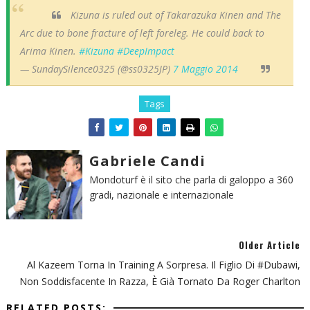
Kizuna is ruled out of Takarazuka Kinen and The
Arc due to bone fracture of left foreleg. He could back to
Arima Kinen.
#Kizuna
#DeepImpact
— SundaySilence0325 (@ss0325JP)
7 Maggio 2014
Tags
Gabriele Candi
Mondoturf è il sito che parla di galoppo a 360
gradi, nazionale e internazionale
Older Article
Al Kazeem Torna In Training A Sorpresa. Il Figlio Di #Dubawi,
Non Soddisfacente In Razza, È Già Tornato Da Roger Charlton
RELATED POSTS: