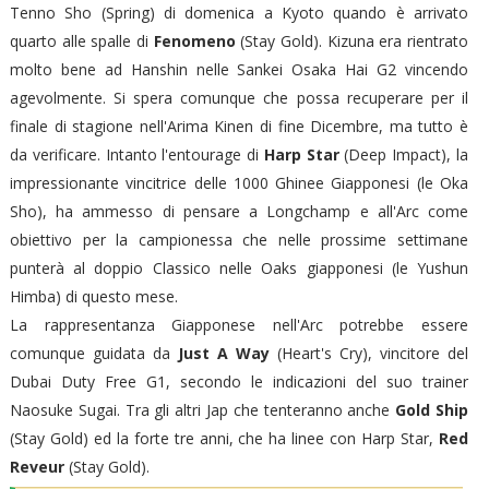
Tenno Sho (Spring) di domenica a Kyoto quando è arrivato
quarto alle spalle di
Fenomeno
(Stay Gold). Kizuna era rientrato
molto bene ad Hanshin nelle Sankei Osaka Hai G2 vincendo
agevolmente. Si spera comunque che possa recuperare per il
finale di stagione nell'Arima Kinen di fine Dicembre, ma tutto è
da verificare. Intanto l'entourage di
Harp Star
(Deep Impact), la
impressionante vincitrice delle 1000 Ghinee Giapponesi (le Oka
Sho), ha ammesso di pensare a Longchamp e all'Arc come
obiettivo per la campionessa che nelle prossime settimane
punterà al doppio Classico nelle Oaks giapponesi (le Yushun
Himba) di questo mese.
La rappresentanza Giapponese nell'Arc potrebbe essere
comunque guidata da
Just A Way
(Heart's Cry), vincitore del
Dubai Duty Free G1, secondo le indicazioni del suo trainer
Naosuke Sugai. Tra gli altri Jap che tenteranno anche
Gold Ship
(Stay Gold) ed la forte tre anni, che ha linee con Harp Star,
Red
Reveur
(Stay Gold).