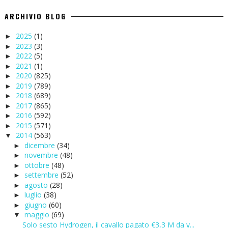
ARCHIVIO BLOG
2025
(1)
►
2023
(3)
►
2022
(5)
►
2021
(1)
►
2020
(825)
►
2019
(789)
►
2018
(689)
►
2017
(865)
►
2016
(592)
►
2015
(571)
►
2014
(563)
▼
dicembre
(34)
►
novembre
(48)
►
ottobre
(48)
►
settembre
(52)
►
agosto
(28)
►
luglio
(38)
►
giugno
(60)
►
maggio
(69)
▼
Solo sesto Hydrogen, il cavallo pagato €3,3 M da y...