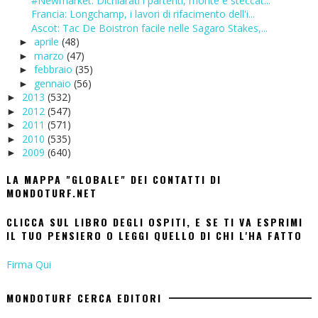
#Newmarket: Dichiarati i partenti, monte e steccat...
Francia: Longchamp, i lavori di rifacimento dell'i...
Ascot: Tac De Boistron facile nelle Sagaro Stakes,...
aprile
(48)
►
marzo
(47)
►
febbraio
(35)
►
gennaio
(56)
►
2013
(532)
►
2012
(547)
►
2011
(571)
►
2010
(535)
►
2009
(640)
►
LA MAPPA "GLOBALE" DEI CONTATTI DI
MONDOTURF.NET
CLICCA SUL LIBRO DEGLI OSPITI, E SE TI VA ESPRIMI
IL TUO PENSIERO O LEGGI QUELLO DI CHI L'HA FATTO
Firma Qui
MONDOTURF CERCA EDITORI