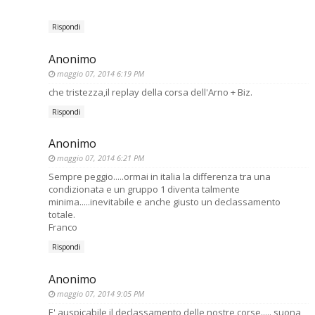
Rispondi
Anonimo
maggio 07, 2014 6:19 PM
che tristezza,il replay della corsa dell'Arno + Biz.
Rispondi
Anonimo
maggio 07, 2014 6:21 PM
Sempre peggio.....ormai in italia la differenza tra una
condizionata e un gruppo 1 diventa talmente
minima.....inevitabile e anche giusto un declassamento
totale.
Franco
Rispondi
Anonimo
maggio 07, 2014 9:05 PM
E' auspicabile il declassamento delle nostre corse..... suona