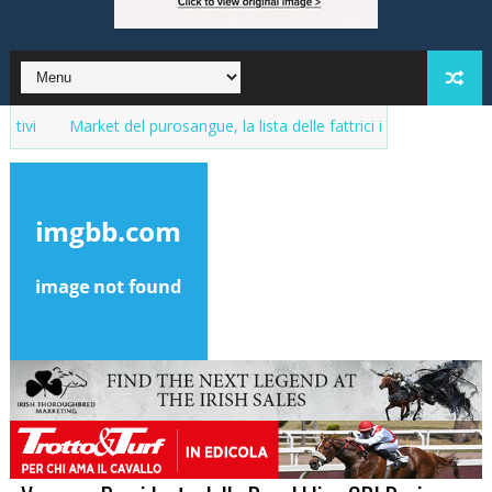
Market del purosangue, la lista delle fattrici in vendita. Aggiornamenti