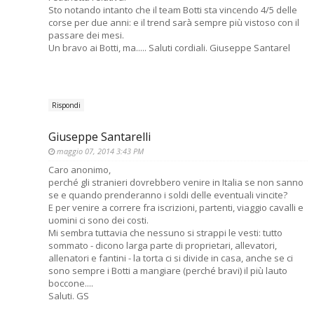
Sto notando intanto che il team Botti sta vincendo 4/5 delle
corse per due anni: e il trend sarà sempre più vistoso con il
passare dei mesi.
Un bravo ai Botti, ma..... Saluti cordiali. Giuseppe Santarel
Rispondi
Giuseppe Santarelli
maggio 07, 2014 3:43 PM
Caro anonimo,
perché gli stranieri dovrebbero venire in Italia se non sanno
se e quando prenderanno i soldi delle eventuali vincite?
E per venire a correre fra iscrizioni, partenti, viaggio cavalli e
uomini ci sono dei costi.
Mi sembra tuttavia che nessuno si strappi le vesti: tutto
sommato - dicono larga parte di proprietari, allevatori,
allenatori e fantini - la torta ci si divide in casa, anche se ci
sono sempre i Botti a mangiare (perché bravi) il più lauto
boccone....
Saluti. GS