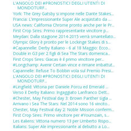
L'ANGOLO DEI #PRONOSTICI DEGLI UTENTI DI
MONDOTURF...
York: The Grey Gatsby si impone nelle Dante Stakes...
Francia: L'impressionante Super Ale acquistato da ...
USA news: California Chrome pronto anche per le Pr...
First Crop Sires: Primo rappresentante vincitore p...
Meydan: Dalla stagione 2014-2015 verrà smantellato...
Olympic Glory è pronto per le Lockinge Stakes di s...
#Capannelle: Derby Italiano - 6 al 18 Maggio: Ecco...
Double in G3 per 2 figli di Sea The Stars domenica...
First Crops Sires: Giacas è il primo vincitore per...
#Longchamp: Avenir Certain vince e rimane imbattut...
Capannelle: Refuse To Bobbin vola sul Premio Presi...
L'ANGOLO DEI #PRONOSTICI DEGLI UTENTI DI
MONDOTURF...
#Lingfield: Vittoria per Daniele Porcu ed Emerald ...
Verso il Derby Italiano: Ingaggiato Lanfranco Dett...
#Chester, May Festival day 3: Brown Panther sigla ...
Arrivano i Sea The Stars: Nel 2014 sono 16 vincito...
Chester, May Festival day 2: Noble Mission conferm...
First Crop Sires: Primo vincitore per #Youmzain, s...
Les italiens: Vittoria numero 13 per Umberto Rispo...
Italians: Super Ale impressionante al debutto a Lo...