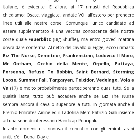
italiane, è evidente. E allora, ai 17 rimasti del Repubblica
chiediamo: Osate, viaggiate, andate VOI all'estero per prendere
linee utili alle nostre corse. Comunque l'unico candidato ad
essere supplementato è una vecchia conoscenza delle nostre
corse quale
Feuerblitz
(Big Shuffle), ma entro giovedì mattina
dovrà dare conferma. Al netto del cavallo di Figge, ecco i rimasti:
Biz The Nurse, Demeteor, Frankenstein, Lodovico Il Moro,
Mr Gotham, Occhio della Mente, Orpello, Pattaya,
Porsenna, Refuse To Bobbin, Saint Bernard, Storming
Loose, Summer Fall, Targaryen, Teixidor, Vedelago, Vola e
Va
(17) e molto probabilmente parteciperanno quasi tutti. Se la
qualità latita, tutto può accadere anche se Biz The Nurse
sembra ancora il cavallo superiore a tutti. In giornata anche il
Premio Emirates Airline ed il Tadolina Mem Patrizio Galli insieme
ad una serie di interessanti Handicap Principali.
Intanto domenica si rinnova il connubio con gli emirati arabi
uniti, c'è il Dubai Day e.....