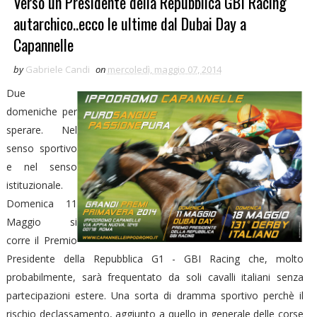
Verso un Presidente della Repubblica GBI Racing
autarchico..ecco le ultime dal Dubai Day a
Capannelle
by
Gabriele Candi
on
mercoledì, maggio 07, 2014
Due
domeniche per
sperare. Nel
senso sportivo
e nel senso
istituzionale.
Domenica 11
Maggio si
corre il Premio
Presidente della Repubblica G1 - GBI Racing che, molto
probabilmente, sarà frequentato da soli cavalli italiani senza
partecipazioni estere. Una sorta di dramma sportivo perchè il
rischio declassamento, aggiunto a quello in generale delle corse