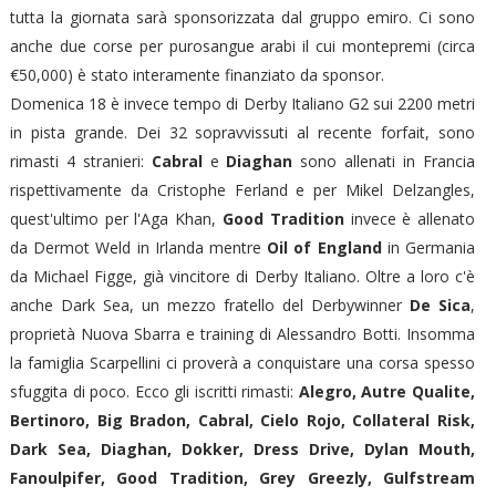
tutta la giornata sarà sponsorizzata dal gruppo emiro. Ci sono
anche due corse per purosangue arabi il cui montepremi (circa
€50,000) è stato interamente finanziato da sponsor.
Domenica 18 è invece tempo di Derby Italiano G2 sui 2200 metri
in pista grande. Dei 32 sopravvissuti al recente forfait, sono
rimasti 4 stranieri:
Cabral
e
Diaghan
sono allenati in Francia
rispettivamente da Cristophe Ferland e per Mikel Delzangles,
quest'ultimo per l'Aga Khan,
Good Tradition
invece è allenato
da Dermot Weld in Irlanda mentre
Oil of England
in Germania
da Michael Figge, già vincitore di Derby Italiano. Oltre a loro c'è
anche Dark Sea, un mezzo fratello del Derbywinner
De Sica
,
proprietà Nuova Sbarra e training di Alessandro Botti. Insomma
la famiglia Scarpellini ci proverà a conquistare una corsa spesso
sfuggita di poco. Ecco gli iscritti rimasti:
Alegro, Autre Qualite,
Bertinoro, Big Bradon, Cabral, Cielo Rojo, Collateral Risk,
Dark Sea, Diaghan, Dokker, Dress Drive, Dylan Mouth,
Fanoulpifer, Good Tradition, Grey Greezly, Gulfstream