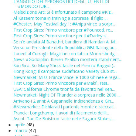
L'ANGOLO DEI #PRONOSTICI DEGLI UTENTI DI
#MONDOTUR...
Maledizione Arc: Si è infortunato il campione #Kiz...
Al Kazeem torna in training a sorpresa. Il figlio ...
#Chester, May Festival day 1: #Anipa vince a sorpr...
First Crop Sires: Primo vincitore per #Pounced, re...
First Crop Sires: Primo vincitore per il #Darley s...
Se n'è andata Al Bahathri, bandiera di Hamdan Al M...
Verso un Presidente della Repubblica GBI Racing au...
Lunedì al Curragh: Magician con fatica Mooresbridg...
News #Godolphin: Kieren #Fallon monterà stabilment...
San Siro: So Many Shots facile nel Premio Baggio (...
Hong Kong: Il campione sudafricano Variety Club st...
Newmarket: Miss France vince le 1000 Ghinee e rega...
First Crop Sires: Primo vincitore per #Makfi, resi...
USA: California Chrome trionfa da favorito nel Ken...
Newmarket: Night Of Thunder a sorpresa nelle 2000 ...
Arrivano i 2 anni: A Capannelle Indipendenza e Gin...
#Newmarket: Dichiarati i partenti, monte e steccat...
Francia: Longchamp, i lavori di rifacimento dell'i...
Ascot: Tac De Boistron facile nelle Sagaro Stakes,...
aprile
(48)
►
marzo
(47)
►