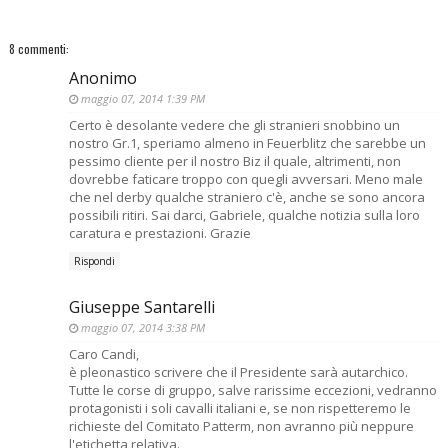
8 commenti:
Anonimo
maggio 07, 2014 1:39 PM
Certo è desolante vedere che gli stranieri snobbino un
nostro Gr.1, speriamo almeno in Feuerblitz che sarebbe un
pessimo cliente per il nostro Biz il quale, altrimenti, non
dovrebbe faticare troppo con quegli avversari. Meno male
che nel derby qualche straniero c'è, anche se sono ancora
possibili ritiri. Sai darci, Gabriele, qualche notizia sulla loro
caratura e prestazioni. Grazie
Rispondi
Giuseppe Santarelli
maggio 07, 2014 3:38 PM
Caro Candi,
è pleonastico scrivere che il Presidente sarà autarchico.
Tutte le corse di gruppo, salve rarissime eccezioni, vedranno
protagonisti i soli cavalli italiani e, se non rispetteremo le
richieste del Comitato Patterm, non avranno più neppure
l'etichetta relativa.