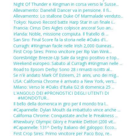
Night Of Thunder e Kingman in corsa verso le Susse...
Allevamento: Danehill Dancer va in pensione. Il fi...
Allevamento: Lo stallone Duke Of Marmalade venduto...
Tokyo: Nuovo Record batte Harp Star in un finale i...
Francia: Cirrus Des Aigles colpisce ancora! Suo an...
Irlanda: Noble, missione compiuta. Il fratello di ...
San Siro: Final Score fa la storia nelle #Oaks d'I...
Curragh: #Kingman facile nelle Irish 2,000 Guineas...
First Crop Sires: Primo vincitore per Rip Van Wink...
Goresbridge Breeze-Up Sale da segno positivo e top...
Weekend europeo: Sabato al Curragh #Kingman nelle ...
Road to Epsom Derby: Sono 28 i rimasti iscritti al...
Se n'è andato Mark Of Esteem, 21 anni, uno dei mig...
USA: California Chrome è arrivato a New York, vers...
Milano: Verso le #Oaks d'Italia G2 di domenica 25 ...
L'ANGOLO DEI #PRONOSTICI DEGLI UTENTI DI
#MONDOTUR...
Il bello della domenica in giro per il mondo tra l...
#Capannelle: Dylan Mouth da imbattuto vince anche ...
California Chrome: Conquistate anche le Preakness ...
#Newbury: Olympic Glory e Frankie Dettori (200 vit...
#Capannelle: 131^ Derby Italiano del galoppo: Ecco...
First Crop Sires: Primo vincitore per Paco Boy, re...