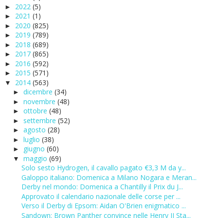
2022
(5)
►
2021
(1)
►
2020
(825)
►
2019
(789)
►
2018
(689)
►
2017
(865)
►
2016
(592)
►
2015
(571)
►
2014
(563)
▼
dicembre
(34)
►
novembre
(48)
►
ottobre
(48)
►
settembre
(52)
►
agosto
(28)
►
luglio
(38)
►
giugno
(60)
►
maggio
(69)
▼
Solo sesto Hydrogen, il cavallo pagato €3,3 M da y...
Galoppo italiano: Domenica a Milano Nogara e Meran...
Derby nel mondo: Domenica a Chantilly il Prix du J...
Approvato il calendario nazionale delle corse per ...
Verso il Derby di Epsom: Aidan O'Brien enigmatico ...
Sandown: Brown Panther convince nelle Henry II Sta...