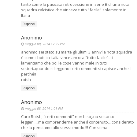
tanto come la passata retrocessione in serie B di una nota
squadra calcistica che vinceva tutto "facile" solamente in
Italia
Rispondi
Anonimo
maggio 08, 2014 12:25 PM
anonimo sei stato su marte gli ultimi 3 anni? la nota squadra
è come i botti in italia vince ancora "tutto facile"..ci
lamentiamo che poi le cose vanno male,in tutti i
settori..quando si leggono certi commenti si capisce anche il
perché!!
rotsh
Rispondi
Anonimo
maggio 08, 2014 1:01 PM
Caro Rotsh, "certi commenti" non bisogna soltanto
leggerli....ma comprenderne anche il contenuto....considerato
che la pensiamo allo stesso modo.!!! Con stima
Rispondi