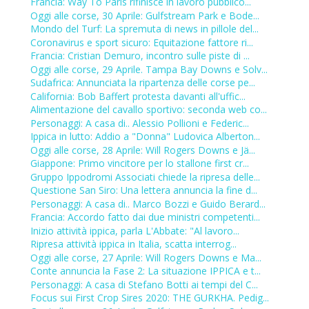
Francia: Way To Paris rifinisce in lavoro pubblico...
Oggi alle corse, 30 Aprile: Gulfstream Park e Bode...
Mondo del Turf: La spremuta di news in pillole del...
Coronavirus e sport sicuro: Equitazione fattore ri...
Francia: Cristian Demuro, incontro sulle piste di ...
Oggi alle corse, 29 Aprile. Tampa Bay Downs e Solv...
Sudafrica: Annunciata la ripartenza delle corse pe...
California: Bob Baffert protesta davanti all'uffic...
Alimentazione del cavallo sportivo: seconda web co...
Personaggi: A casa di.. Alessio Pollioni e Federic...
Ippica in lutto: Addio a "Donna" Ludovica Alberton...
Oggi alle corse, 28 Aprile: Will Rogers Downs e Jä...
Giappone: Primo vincitore per lo stallone first cr...
Gruppo Ippodromi Associati chiede la ripresa delle...
Questione San Siro: Una lettera annuncia la fine d...
Personaggi: A casa di.. Marco Bozzi e Guido Berard...
Francia: Accordo fatto dai due ministri competenti...
Inizio attività ippica, parla L'Abbate: "Al lavoro...
Ripresa attività ippica in Italia, scatta interrog...
Oggi alle corse, 27 Aprile: Will Rogers Downs e Ma...
Conte annuncia la Fase 2: La situazione IPPICA e t...
Personaggi: A casa di Stefano Botti ai tempi del C...
Focus sui First Crop Sires 2020: THE GURKHA. Pedig...