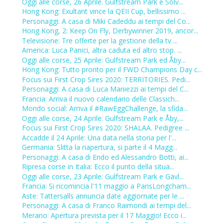
Oggi alle corse, 26 Aprile. Gulfstream Park e Solv...
Hong Kong: Exultant vince la QEII Cup, bellissimo ...
Personaggi: A casa di Miki Cadeddu ai tempi del Co...
Hong Kong, 2: Keep On Fly, Derbywinner 2019, ancor...
Televisione: Tre offerte per la gestione della tv ...
America: Luca Panici, altra caduta ed altro stop. ...
Oggi alle corse, 25 Aprile: Gulfstream Park ed Åby...
Hong Kong: Tutto pronto per il FWD Champions Day c...
Focus sui First Crop Sires 2020: TERRITORIES. Pedi...
Personaggi: A casa di Luca Maniezzi ai tempi del C...
Francia: Arriva il nuovo calendario delle Classich...
Mondo social: Arriva il #RawEggChallenge, la sfida...
Oggi alle corse, 24 Aprile: Gulfstream Park e Åby,...
Focus sui First Crop Sires 2020: SHALAA. Pedigree ...
Accadde il 24 Aprile: Una data nella storia per l'...
Germania: Slitta la riapertura, si parte il 4 Magg...
Personaggi: A casa di Endo ed Alessandro Botti, ai...
Ripresa corse in Italia: Ecco il punto della situa...
Oggi alle corse, 23 Aprile: Gulfstream Park e Gävl...
Francia: Si ricomincia l'11 maggio a ParisLongcham...
Aste: Tattersalls annuncia date aggiornate per le ...
Personaggi: A casa di Franco Raimondi ai tempi del...
Merano: Apertura prevista per il 17 Maggio! Ecco i...