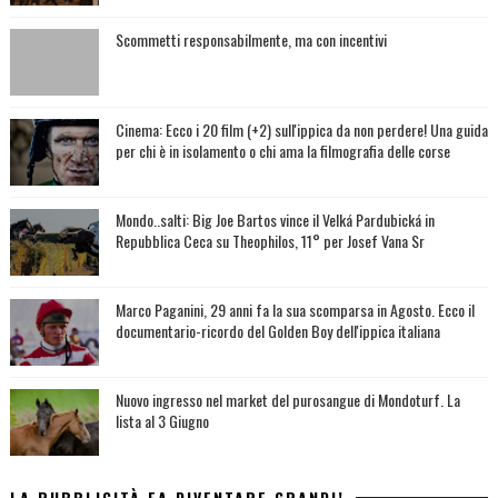
Scommetti responsabilmente, ma con incentivi
Cinema: Ecco i 20 film (+2) sull'ippica da non perdere! Una guida
per chi è in isolamento o chi ama la filmografia delle corse
Mondo..salti: Big Joe Bartos vince il Velká Pardubická in
Repubblica Ceca su Theophilos, 11° per Josef Vana Sr
Marco Paganini, 29 anni fa la sua scomparsa in Agosto. Ecco il
documentario-ricordo del Golden Boy dell'ippica italiana
Nuovo ingresso nel market del purosangue di Mondoturf. La
lista al 3 Giugno
LA PUBBLICITÀ FA DIVENTARE GRANDI!