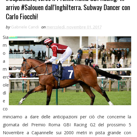
arrivo #Salouen dall'Inghilterra. Subway Dancer con
Carlo Fiocchi!
by
Gabriele Candi
on
mercoledì, novembre 01, 2017
Sia
m
o
a
m
erc
ole
dì
e
co
minciamo a dare delle anticipazioni per ciò che concerne la
giornata del Premio Roma GBI Racing G2 del prossimo 5
Novembre a Capannelle sui 2000 metri in pista grande con