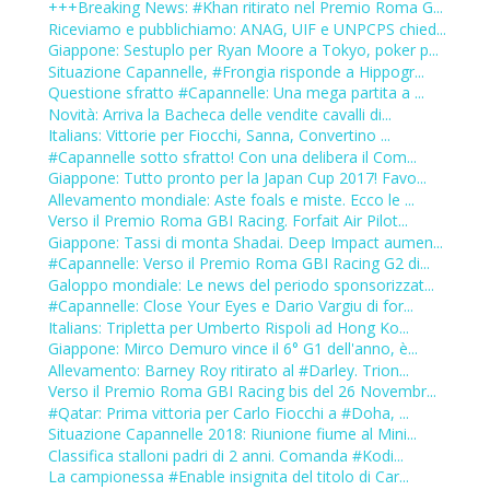
+++Breaking News: #Khan ritirato nel Premio Roma G...
Riceviamo e pubblichiamo: ANAG, UIF e UNPCPS chied...
Giappone: Sestuplo per Ryan Moore a Tokyo, poker p...
Situazione Capannelle, #Frongia risponde a Hippogr...
Questione sfratto #Capannelle: Una mega partita a ...
Novità: Arriva la Bacheca delle vendite cavalli di...
Italians: Vittorie per Fiocchi, Sanna, Convertino ...
#Capannelle sotto sfratto! Con una delibera il Com...
Giappone: Tutto pronto per la Japan Cup 2017! Favo...
Allevamento mondiale: Aste foals e miste. Ecco le ...
Verso il Premio Roma GBI Racing. Forfait Air Pilot...
Giappone: Tassi di monta Shadai. Deep Impact aumen...
#Capannelle: Verso il Premio Roma GBI Racing G2 di...
Galoppo mondiale: Le news del periodo sponsorizzat...
#Capannelle: Close Your Eyes e Dario Vargiu di for...
Italians: Tripletta per Umberto Rispoli ad Hong Ko...
Giappone: Mirco Demuro vince il 6° G1 dell'anno, è...
Allevamento: Barney Roy ritirato al #Darley. Trion...
Verso il Premio Roma GBI Racing bis del 26 Novembr...
#Qatar: Prima vittoria per Carlo Fiocchi a #Doha, ...
Situazione Capannelle 2018: Riunione fiume al Mini...
Classifica stalloni padri di 2 anni. Comanda #Kodi...
La campionessa #Enable insignita del titolo di Car...