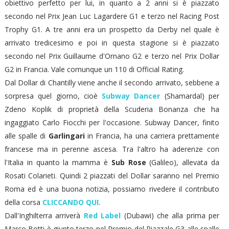
obiettivo perfetto per lui, in quanto a 2 anni si è piazzato
secondo nel Prix Jean Luc Lagardere G1 e terzo nel Racing Post
Trophy G1. A tre anni era un prospetto da Derby nel quale è
arrivato tredicesimo e poi in questa stagione si è piazzato
secondo nel Prix Guillaume d'Ornano G2 e terzo nel Prix Dollar
G2 in Francia. Vale comunque un 110 di Official Rating.
Dal Dollar di Chantilly viene anche il secondo arrivato, sebbene a
sorpresa quel giorno, cioè
Subway Dancer
(Shamardal) per
Zdeno Koplik di proprietà della Scuderia Bonanza che ha
ingaggiato Carlo Fiocchi per l'occasione. Subway Dancer, finito
alle spalle di
Garlingari
in Francia, ha una carriera prettamente
francese ma in perenne ascesa. Tra l'altro ha aderenze con
l'Italia in quanto la mamma è
Sub Rose
(Galileo), allevata da
Rosati Colarieti. Quindi 2 piazzati del Dollar saranno nel Premio
Roma ed è una buona notizia, possiamo rivedere il contributo
della corsa
CLICCANDO QUI
.
Dall'Inghilterra arriverà
Red Label
(Dubawi) che alla prima per
Marco Botti è giunto terzo nel Premio del Piazzale G3 alle spalle