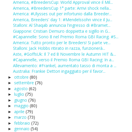
America, #BreedersCup: World Approval vince il Mil...
America, #BreedersCup 1° parte: Arrivi shock nella...
America: #Ulysses out per infortunio dalla Breeder...
America, Breeders' day 1: #Mendelssohn vince il Ju...
Stalloni: Al Shaqab annuncia l'ingresso di #Bramet...
Giappone: Cristian Demuro doppietta e sigillo in G...
#Capannelle: Sono 8 nel Premio Roma GBI Racing. #S...
America: Tutto pronto per le Breeders! Si parte ve...
Stalloni: Jack Hobbs ritirato in razza, funzionerà...
Aste, #GoffsUk: Il 7 ed 8 Novembre le Autumn HIT &...
#Capannelle, verso il Premio Roma GBI Racing: In a...
Allevamento: #Frankel, aumentato tasso di monta a ...
Australia: Frankie Dettori ingaggiato per il favor...
ottobre
(80)
►
settembre
(76)
►
agosto
(62)
►
luglio
(75)
►
giugno
(76)
►
maggio
(80)
►
aprile
(79)
►
marzo
(73)
►
febbraio
(72)
►
gennaio
(54)
►