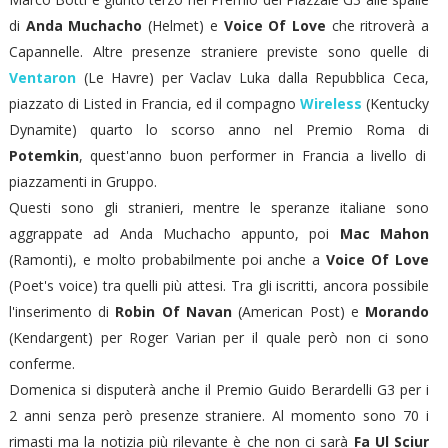
di
Anda Muchacho
(Helmet) e
Voice Of Love
che ritroverà a
Capannelle. Altre presenze straniere previste sono quelle di
Ventaron
(Le Havre) per Vaclav Luka dalla Repubblica Ceca,
piazzato di Listed in Francia, ed il compagno
Wireless
(Kentucky
Dynamite) quarto lo scorso anno nel Premio Roma di
Potemkin
, quest'anno buon performer in Francia a livello di
piazzamenti in Gruppo.
Questi sono gli stranieri, mentre le speranze italiane sono
aggrappate ad Anda Muchacho appunto, poi
Mac Mahon
(Ramonti), e molto probabilmente poi anche a
Voice Of Love
(Poet's voice) tra quelli più attesi. Tra gli iscritti, ancora possibile
l'inserimento di
Robin Of Navan
(American Post) e
Morando
(Kendargent) per Roger Varian per il quale però non ci sono
conferme.
Domenica si disputerà anche il Premio Guido Berardelli G3 per i
2 anni senza però presenze straniere. Al momento sono 70 i
rimasti ma la notizia più rilevante è che non ci sarà
Fa Ul Sciur