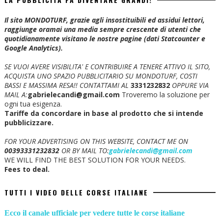
Il sito MONDOTURF, grazie agli insostituibili ed assidui lettori,
raggiunge oramai una media sempre crescente di utenti che
quotidianamente visitano le nostre pagine (dati Statcounter e
Google Analytics).
SE VUOI AVERE VISIBILITA' E CONTRIBUIRE A TENERE ATTIVO IL SITO,
ACQUISTA UNO SPAZIO PUBBLICITARIO SU MONDOTURF, COSTI
BASSI E MASSIMA RESA!!
CONTATTAMI AL
3331232832
OPPURE VIA
MAIL A:
gabrielecandi@gmail.com
Troveremo la soluzione per
ogni tua esigenza.
Tariffe da concordare in base al prodotto che si intende
pubblicizzare.
FOR YOUR ADVERTISING ON THIS WEBSITE, CONTACT ME ON
00393331232832
OR BY MAIL TO:
gabrielecandi@gmail.com
WE WILL FIND THE BEST SOLUTION FOR YOUR NEEDS.
Fees to deal.
TUTTI I VIDEO DELLE CORSE ITALIANE
Ecco il canale ufficiale per vedere tutte le corse italiane