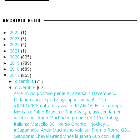
ARCHIVIO BLOG
2025
(1)
►
2023
(3)
►
2022
(5)
►
2021
(1)
►
2020
(825)
►
2019
(789)
►
2018
(689)
►
2017
(865)
▼
dicembre
(71)
►
novembre
(67)
▼
Aste: Inizio positivo per le #Tattersalls December...
L'Irlanda apre le porte agli appassionati! Il 12 e...
#KOROPICK entra in razza in IRLANDA: Ecco la propo...
Mercato: Fabio Branca e Dario Vargiu, avvicendamen...
Valutazioni: Anda Muchacho prende un 110 di rating...
Italians: Marcello Belli verso Oriente. Il jockey ...
#Capannelle: Anda Muchacho vola sul Premio Roma GB...
Giappone: Cheval Grand vince la Japan Cup con Hugh...