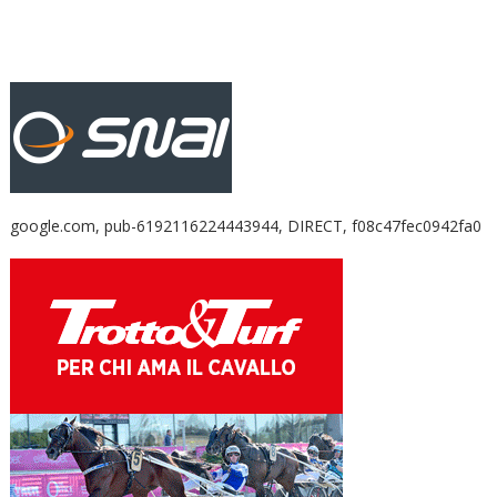
google.com, pub-6192116224443944, DIRECT, f08c47fec0942fa0