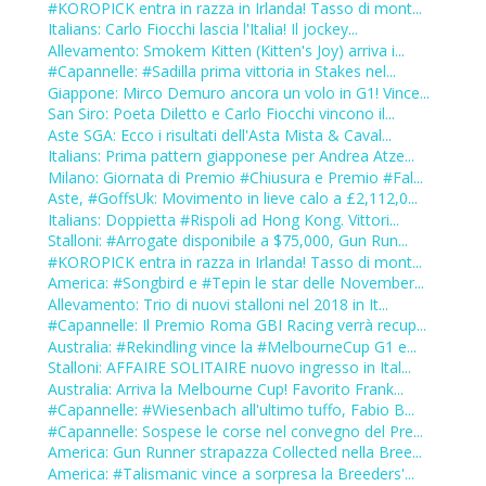
#KOROPICK entra in razza in Irlanda! Tasso di mont...
Italians: Carlo Fiocchi lascia l'Italia! Il jockey...
Allevamento: Smokem Kitten (Kitten's Joy) arriva i...
#Capannelle: #Sadilla prima vittoria in Stakes nel...
Giappone: Mirco Demuro ancora un volo in G1! Vince...
San Siro: Poeta Diletto e Carlo Fiocchi vincono il...
Aste SGA: Ecco i risultati dell'Asta Mista & Caval...
Italians: Prima pattern giapponese per Andrea Atze...
Milano: Giornata di Premio #Chiusura e Premio #Fal...
Aste, #GoffsUk: Movimento in lieve calo a £2,112,0...
Italians: Doppietta #Rispoli ad Hong Kong. Vittori...
Stalloni: #Arrogate disponibile a $75,000, Gun Run...
#KOROPICK entra in razza in Irlanda! Tasso di mont...
America: #Songbird e #Tepin le star delle November...
Allevamento: Trio di nuovi stalloni nel 2018 in It...
#Capannelle: Il Premio Roma GBI Racing verrà recup...
Australia: #Rekindling vince la #MelbourneCup G1 e...
Stalloni: AFFAIRE SOLITAIRE nuovo ingresso in Ital...
Australia: Arriva la Melbourne Cup! Favorito Frank...
#Capannelle: #Wiesenbach all'ultimo tuffo, Fabio B...
#Capannelle: Sospese le corse nel convegno del Pre...
America: Gun Runner strapazza Collected nella Bree...
America: #Talismanic vince a sorpresa la Breeders'...