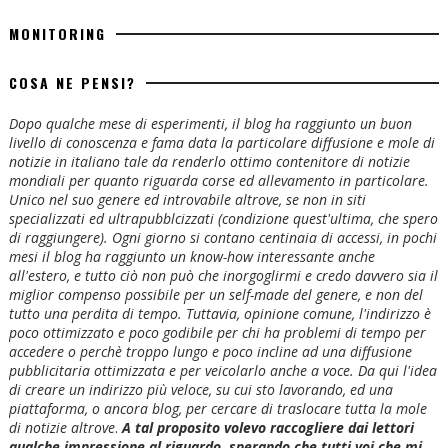
MONITORING
COSA NE PENSI?
Dopo qualche mese di esperimenti, il blog ha raggiunto un buon
livello di conoscenza e fama data la particolare diffusione e mole di
notizie in italiano tale da renderlo ottimo contenitore di notizie
mondiali per quanto riguarda corse ed allevamento in particolare.
Unico nel suo genere ed introvabile altrove, se non in siti
specializzati ed ultrapubblcizzati (condizione quest'ultima, che spero
di raggiungere). Ogni giorno si contano centinaia di accessi, in pochi
mesi il blog ha raggiunto un know-how interessante anche
all'estero, e tutto ciò non può che inorgoglirmi e credo davvero sia il
miglior compenso possibile per un self-made del genere, e non del
tutto una perdita di tempo. Tuttavia, opinione comune, l'indirizzo è
poco ottimizzato e poco godibile per chi ha problemi di tempo per
accedere o perchè troppo lungo e poco incline ad una diffusione
pubblicitaria ottimizzata e per veicolarlo anche a voce. Da qui l'idea
di creare un indirizzo più veloce, su cui sto lavorando, ed una
piattaforma, o ancora blog, per cercare di traslocare tutta la mole
di notizie altrove
.
A tal proposito volevo raccogliere dai lettori
qualche impressione al riguardo, sperando che tutti voi che mi