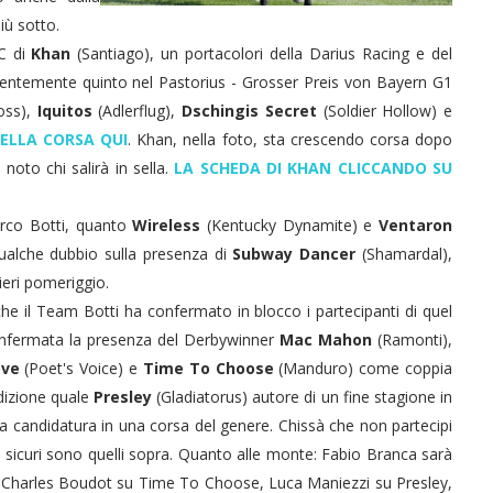
iù sotto.
NC di
Khan
(Santiago), un portacolori della Darius Racing e del
centemente quinto nel Pastorius - Grosser Preis von Bayern G1
oss),
Iquitos
(Adlerflug),
Dschingis Secret
(Soldier Hollow) e
DELLA CORSA QUI
. Khan, nella foto, sta crescendo corsa dopo
noto chi salirà in sella.
LA SCHEDA DI KHAN CLICCANDO SU
rco Botti, quanto
Wireless
(Kentucky Dynamite) e
Ventaron
qualche dubbio sulla presenza di
Subway Dancer
(Shamardal),
eri pomeriggio.
o che il Team Botti ha confermato in blocco i partecipanti di quel
nfermata la presenza del Derbywinner
Mac Mahon
(Ramonti),
ove
(Poet's Voice) e
Time To Choose
(Manduro) come coppia
ndizione quale
Presley
(Gladiatorus) autore di un fine stagione in
 candidatura in una corsa del genere. Chissà che non partecipi
i sicuri sono quelli sopra. Quanto alle monte: Fabio Branca sarà
re Charles Boudot su Time To Choose, Luca Maniezzi su Presley,