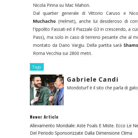
Nicola Pinna su Mac Mahon.
Dal quartier generale di Vittorio Caruso e Ni
Muchacho
(Helmet), anche lui desideroso di con
l'Ippolito Fassati ed il Piazzale G3 in crescendo, a 
Pass), ma solo in caso di terreno pesante che al
montato da Dario Vargiu. Della partita sarà
Shams
Roma Vecchia sui 2800 metri.
Tags
Gabriele Candi
Mondoturf è il sito che parla di gal
Newer Article
Allevamento Mondiale: Aste Foals E Miste. Ecco Le N
Del Periodo Sponsorizzate Dalla Dimensione Clima