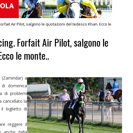
rfait Air Pilot, salgono le quotazioni del tedesco Khan. Ecco le
ng. Forfait Air Pilot, salgono le
Ecco le monte..
t
(Zamindar) a
 di domenica
a di problemi
a cancellato la
l biglietto di
re reggere il
o anche dalla