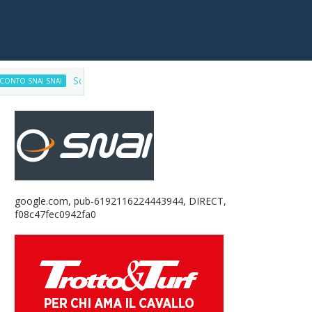
Scommetti responsabilmente, ma con incentivi
AI SNAI
FA
google.com, pub-6192116224443944, DIRECT,
f08c47fec0942fa0