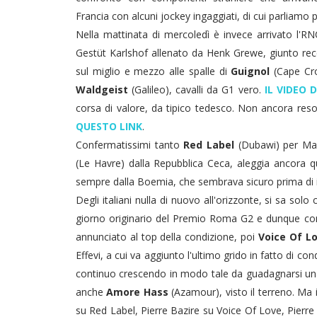
Francia con alcuni jockey ingaggiati, di cui parliamo p
Nella mattinata di mercoledì è invece arrivato l'R
Gestüt Karlshof allenato da Henk Grewe, giunto re
sul miglio e mezzo alle spalle di
Guignol
(Cape Cr
Waldgeist
(Galileo), cavalli da G1 vero.
IL VIDEO 
corsa di valore, da tipico tedesco. Non ancora reso 
QUESTO LINK
.
Confermatissimi tanto
Red Label
(Dubawi) per Ma
(Le Havre) dalla Repubblica Ceca, aleggia ancora 
sempre dalla Boemia, che sembrava sicuro prima di i
Degli italiani nulla di nuovo all'orizzonte, si sa sol
giorno originario del Premio Roma G2 e dunque co
annunciato al top della condizione, poi
Voice Of L
Effevi, a cui va aggiunto l'ultimo grido in fatto di co
continuo crescendo in modo tale da guadagnarsi una
anche
Amore Hass
(Azamour), visto il terreno. Ma 
su Red Label, Pierre Bazire su Voice Of Love, Pier