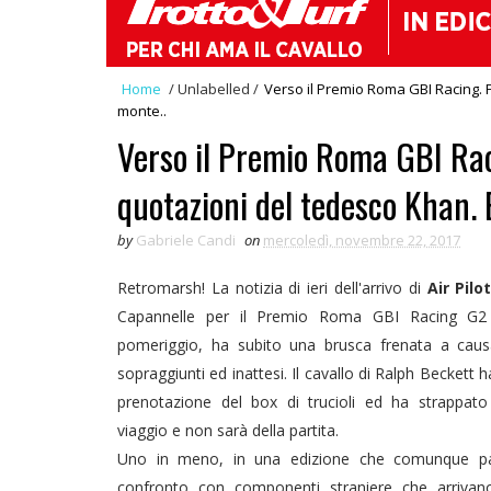
Home
/
Unlabelled
/
Verso il Premio Roma GBI Racing. Fo
monte..
Verso il Premio Roma GBI Raci
quotazioni del tedesco Khan. 
by
Gabriele Candi
on
mercoledì, novembre 22, 2017
Retromarsh! La notizia di ieri dell'arrivo di
Air Pilo
Capannelle per il Premio Roma GBI Racing G2
pomeriggio, ha subito una brusca frenata a caus
sopraggiunti ed inattesi. Il cavallo di Ralph Beckett h
prenotazione del box di trucioli ed ha strappato i
viaggio e non sarà della partita.
Uno in meno, in una edizione che comunque pa
confronto con componenti straniere che arrivan