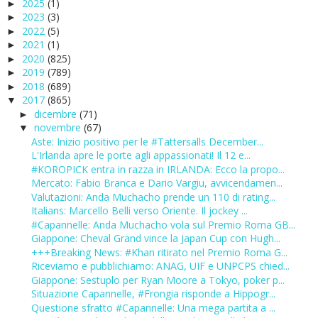
2025
(1)
►
2023
(3)
►
2022
(5)
►
2021
(1)
►
2020
(825)
►
2019
(789)
►
2018
(689)
►
2017
(865)
▼
dicembre
(71)
►
novembre
(67)
▼
Aste: Inizio positivo per le #Tattersalls December...
L'Irlanda apre le porte agli appassionati! Il 12 e...
#KOROPICK entra in razza in IRLANDA: Ecco la propo...
Mercato: Fabio Branca e Dario Vargiu, avvicendamen...
Valutazioni: Anda Muchacho prende un 110 di rating...
Italians: Marcello Belli verso Oriente. Il jockey ...
#Capannelle: Anda Muchacho vola sul Premio Roma GB...
Giappone: Cheval Grand vince la Japan Cup con Hugh...
+++Breaking News: #Khan ritirato nel Premio Roma G...
Riceviamo e pubblichiamo: ANAG, UIF e UNPCPS chied...
Giappone: Sestuplo per Ryan Moore a Tokyo, poker p...
Situazione Capannelle, #Frongia risponde a Hippogr...
Questione sfratto #Capannelle: Una mega partita a ...