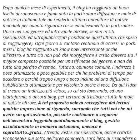
Dopo qualche mese di esperimenti, il blog ha raggiunto un buon
livello di conoscenza e fama data la particolare diffusione e mole di
notizie in italiano tale da renderlo ottimo contenitore di notizie
mondiali per quanto riguarda corse ed allevamento in particolare.
Unico nel suo genere ed introvabile altrove, se non in siti
specializzati ed ultrapubblcizzati (condizione quest'ultima, che spero
di raggiungere). Ogni giorno si contano centinaia di accessi, in pochi
mesi il blog ha raggiunto un know-how interessante anche
all'estero, e tutto ciò non può che inorgoglirmi e credo davvero sia il
miglior compenso possibile per un self-made del genere, e non del
tutto una perdita di tempo. Tuttavia, opinione comune, l'indirizzo è
poco ottimizzato e poco godibile per chi ha problemi di tempo per
accedere o perchè troppo lungo e poco incline ad una diffusione
pubblicitaria ottimizzata e per veicolarlo anche a voce. Da qui l'idea
di creare un indirizzo più veloce, su cui sto lavorando, ed una
piattaforma, o ancora blog, per cercare di traslocare tutta la mole
di notizie altrove
.
A tal proposito volevo raccogliere dai lettori
qualche impressione al riguardo, sperando che tutti voi che mi
avete sin qui sostenuto, possiate continuare a seguirmi
nell'avventura leggendo quotidianamente il blog, gestito
assolutamente in maniera autonoma, univoca e
soprattutto..gratis.
Attendo vostre considerazioni, anche critiche.
Proponetele qui sotto nell'area commenti, sarò lieto di rispondere o