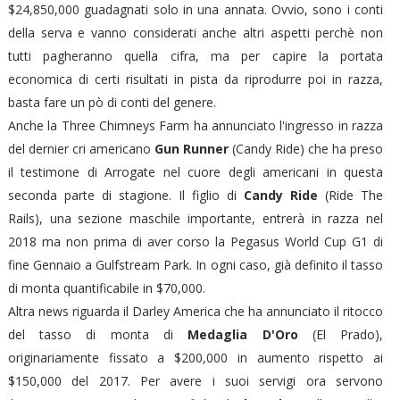
$24,850,000 guadagnati solo in una annata. Ovvio, sono i conti
della serva e vanno considerati anche altri aspetti perchè non
tutti pagheranno quella cifra, ma per capire la portata
economica di certi risultati in pista da riprodurre poi in razza,
basta fare un pò di conti del genere.
Anche la Three Chimneys Farm ha annunciato l'ingresso in razza
del dernier cri americano
Gun Runner
(Candy Ride) che ha preso
il testimone di Arrogate nel cuore degli americani in questa
seconda parte di stagione. Il figlio di
Candy Ride
(Ride The
Rails), una sezione maschile importante, entrerà in razza nel
2018 ma non prima di aver corso la Pegasus World Cup G1 di
fine Gennaio a Gulfstream Park. In ogni caso, già definito il tasso
di monta quantificabile in $70,000.
Altra news riguarda il Darley America che ha annunciato il ritocco
del tasso di monta di
Medaglia D'Oro
(El Prado),
originariamente fissato a $200,000 in aumento rispetto ai
$150,000 del 2017. Per avere i suoi servigi ora servono