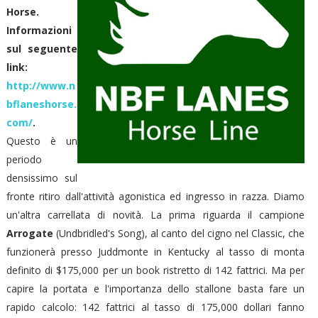
Horse.
Informazioni
sul seguente
link:
http://www.n
bflaneshorse.
com/
.
Questo è un
periodo
densissimo sul
fronte ritiro dall'attività agonistica ed ingresso in razza. Diamo
un'altra carrellata di novità. La prima riguarda il campione
Arrogate
(Undbridled's Song), al canto del cigno nel Classic, che
funzionerà presso Juddmonte in Kentucky al tasso di monta
definito di $175,000 per un book ristretto di 142 fattrici. Ma per
capire la portata e l'importanza dello stallone basta fare un
rapido calcolo: 142 fattrici al tasso di 175,000 dollari fanno