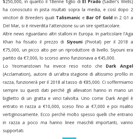
$250,000, in quanto il 18enne figlio di
El Prado
(Sadler's Wells)
ha conosciuto in pista risultati sopra la media, e così dopo 2
vincitori di Breeders quali
Talismanic
e
Bar Of Gold
in 2 G1 a
Del Mar, si è rinverdita l'attenzione su un sire spettacolare.
Altre news riguardano altri stalloni in Europa. In particolare l'Aga
Khan ha fissato il prezzo di
Siyouni
(Pivotal) per il 2018 a
€75,000, un picco alto per un riproduttore di livello. Siyouni era
partito da €7,000, lo scorso anno funzionava a €45,000.
Lo Yeomanstown ha invece reso noto che
Dark Angel
(Acclamation), autore di un'altra stagione di altissimo profilo in
razza, funzionerà per il 2018 al tasso di €85,000. Ci soffermiamo
sempre su questi dati perchè gli allevatori hanno in mano un
biglietto di un gratta e vinci talvolta. Uno come Dark Angel è
entrato in razza a €10,000, sceso fino ai €7,000 e poi risalito
vertiginosamente. Ecco perchè molto spesso quelli che entrano
in razza a poco ma hanno linee maschili importanti, vanno
supportati.