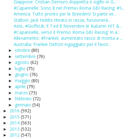
Giappone: Cristian Demuro doppietta e sigillo in G...
#Capannelle: Sono 8 nel Premio Roma GBI Racing. #S...
America: Tutto pronto per le Breeders! Si parte ve...
Stalloni: Jack Hobbs ritirato in razza, funzionerà...
Aste, #GoffsUk: Il 7 ed 8 Novembre le Autumn HIT &...
#Capannelle, verso il Premio Roma GBI Racing: In a...
Allevamento: #Frankel, aumentato tasso di monta a ...
Australia: Frankie Dettori ingaggiato per il favor...
ottobre
(80)
►
settembre
(76)
►
agosto
(62)
►
luglio
(75)
►
giugno
(76)
►
maggio
(80)
►
aprile
(79)
►
marzo
(73)
►
febbraio
(72)
►
gennaio
(54)
►
2016
(592)
►
2015
(571)
►
2014
(563)
►
2013
(532)
►
2012
(547)
►