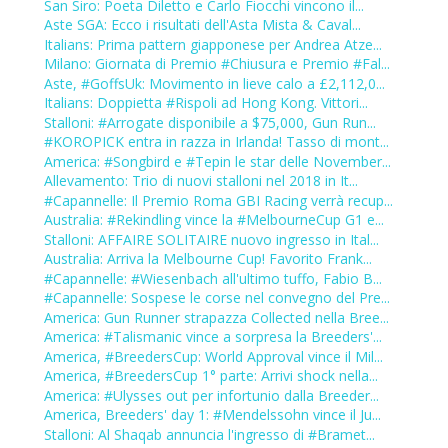
San Siro: Poeta Diletto e Carlo Fiocchi vincono il...
Aste SGA: Ecco i risultati dell'Asta Mista & Caval...
Italians: Prima pattern giapponese per Andrea Atze...
Milano: Giornata di Premio #Chiusura e Premio #Fal...
Aste, #GoffsUk: Movimento in lieve calo a £2,112,0...
Italians: Doppietta #Rispoli ad Hong Kong. Vittori...
Stalloni: #Arrogate disponibile a $75,000, Gun Run...
#KOROPICK entra in razza in Irlanda! Tasso di mont...
America: #Songbird e #Tepin le star delle November...
Allevamento: Trio di nuovi stalloni nel 2018 in It...
#Capannelle: Il Premio Roma GBI Racing verrà recup...
Australia: #Rekindling vince la #MelbourneCup G1 e...
Stalloni: AFFAIRE SOLITAIRE nuovo ingresso in Ital...
Australia: Arriva la Melbourne Cup! Favorito Frank...
#Capannelle: #Wiesenbach all'ultimo tuffo, Fabio B...
#Capannelle: Sospese le corse nel convegno del Pre...
America: Gun Runner strapazza Collected nella Bree...
America: #Talismanic vince a sorpresa la Breeders'...
America, #BreedersCup: World Approval vince il Mil...
America, #BreedersCup 1° parte: Arrivi shock nella...
America: #Ulysses out per infortunio dalla Breeder...
America, Breeders' day 1: #Mendelssohn vince il Ju...
Stalloni: Al Shaqab annuncia l'ingresso di #Bramet...