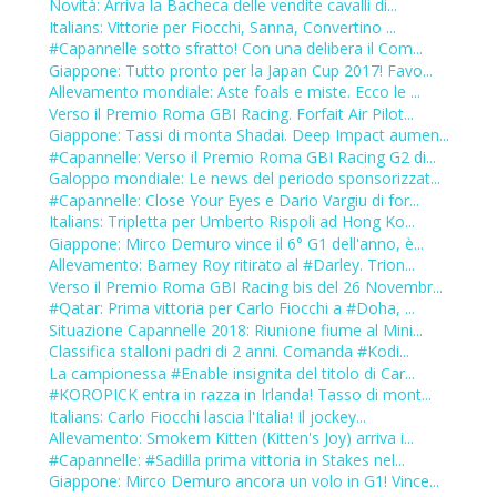
Novità: Arriva la Bacheca delle vendite cavalli di...
Italians: Vittorie per Fiocchi, Sanna, Convertino ...
#Capannelle sotto sfratto! Con una delibera il Com...
Giappone: Tutto pronto per la Japan Cup 2017! Favo...
Allevamento mondiale: Aste foals e miste. Ecco le ...
Verso il Premio Roma GBI Racing. Forfait Air Pilot...
Giappone: Tassi di monta Shadai. Deep Impact aumen...
#Capannelle: Verso il Premio Roma GBI Racing G2 di...
Galoppo mondiale: Le news del periodo sponsorizzat...
#Capannelle: Close Your Eyes e Dario Vargiu di for...
Italians: Tripletta per Umberto Rispoli ad Hong Ko...
Giappone: Mirco Demuro vince il 6° G1 dell'anno, è...
Allevamento: Barney Roy ritirato al #Darley. Trion...
Verso il Premio Roma GBI Racing bis del 26 Novembr...
#Qatar: Prima vittoria per Carlo Fiocchi a #Doha, ...
Situazione Capannelle 2018: Riunione fiume al Mini...
Classifica stalloni padri di 2 anni. Comanda #Kodi...
La campionessa #Enable insignita del titolo di Car...
#KOROPICK entra in razza in Irlanda! Tasso di mont...
Italians: Carlo Fiocchi lascia l'Italia! Il jockey...
Allevamento: Smokem Kitten (Kitten's Joy) arriva i...
#Capannelle: #Sadilla prima vittoria in Stakes nel...
Giappone: Mirco Demuro ancora un volo in G1! Vince...