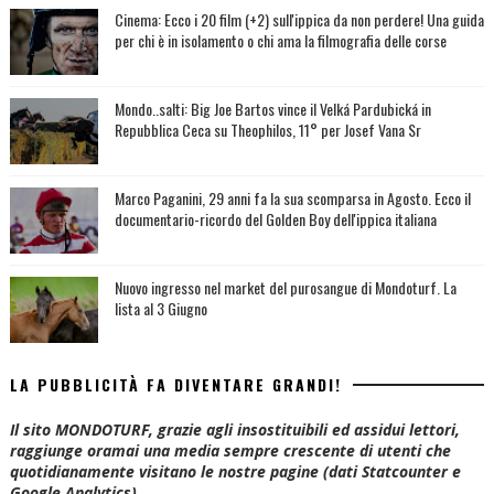
Cinema: Ecco i 20 film (+2) sull'ippica da non perdere! Una guida
per chi è in isolamento o chi ama la filmografia delle corse
Mondo..salti: Big Joe Bartos vince il Velká Pardubická in
Repubblica Ceca su Theophilos, 11° per Josef Vana Sr
Marco Paganini, 29 anni fa la sua scomparsa in Agosto. Ecco il
documentario-ricordo del Golden Boy dell'ippica italiana
Nuovo ingresso nel market del purosangue di Mondoturf. La
lista al 3 Giugno
LA PUBBLICITÀ FA DIVENTARE GRANDI!
Il sito MONDOTURF, grazie agli insostituibili ed assidui lettori,
raggiunge oramai una media sempre crescente di utenti che
quotidianamente visitano le nostre pagine (dati Statcounter e
Google Analytics).