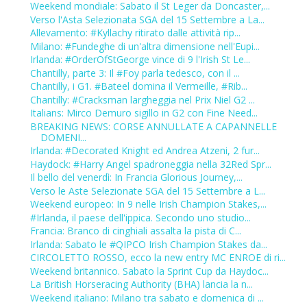
Weekend mondiale: Sabato il St Leger da Doncaster,...
Verso l'Asta Selezionata SGA del 15 Settembre a La...
Allevamento: #Kyllachy ritirato dalle attività rip...
Milano: #Fundeghe di un'altra dimensione nell'Eupi...
Irlanda: #OrderOfStGeorge vince di 9 l'Irish St Le...
Chantilly, parte 3: Il #Foy parla tedesco, con il ...
Chantilly, i G1. #Bateel domina il Vermeille, #Rib...
Chantilly: #Cracksman largheggia nel Prix Niel G2 ...
Italians: Mirco Demuro sigillo in G2 con Fine Need...
BREAKING NEWS: CORSE ANNULLATE A CAPANNELLE
DOMENI...
Irlanda: #Decorated Knight ed Andrea Atzeni, 2 fur...
Haydock: #Harry Angel spadroneggia nella 32Red Spr...
Il bello del venerdì: In Francia Glorious Journey,...
Verso le Aste Selezionate SGA del 15 Settembre a L...
Weekend europeo: In 9 nelle Irish Champion Stakes,...
#Irlanda, il paese dell'ippica. Secondo uno studio...
Francia: Branco di cinghiali assalta la pista di C...
Irlanda: Sabato le #QIPCO Irish Champion Stakes da...
CIRCOLETTO ROSSO, ecco la new entry MC ENROE di ri...
Weekend britannico. Sabato la Sprint Cup da Haydoc...
La British Horseracing Authority (BHA) lancia la n...
Weekend italiano: Milano tra sabato e domenica di ...