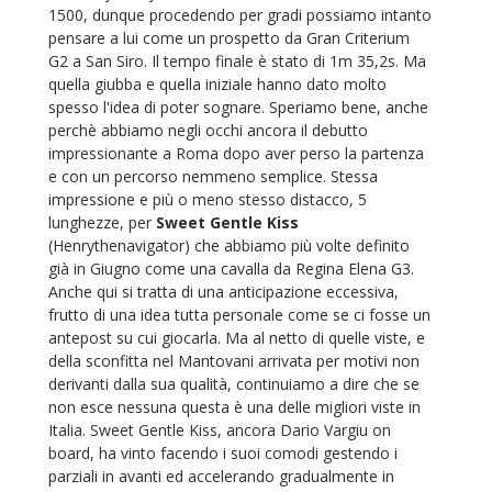
1500, dunque procedendo per gradi possiamo intanto
pensare a lui come un prospetto da Gran Criterium
G2 a San Siro. Il tempo finale è stato di 1m 35,2s. Ma
quella giubba e quella iniziale hanno dato molto
spesso l'idea di poter sognare. Speriamo bene, anche
perchè abbiamo negli occhi ancora il debutto
impressionante a Roma dopo aver perso la partenza
e con un percorso nemmeno semplice.
Stessa
impressione e più o meno stesso distacco, 5
lunghezze, per
Sweet Gentle Kiss
(Henrythenavigator) che abbiamo più volte definito
già in Giugno come una cavalla da Regina Elena G3.
Anche qui si tratta di una anticipazione eccessiva,
frutto di una idea tutta personale come se ci fosse un
antepost su cui giocarla. Ma al netto di quelle viste, e
della sconfitta nel Mantovani arrivata per motivi non
derivanti dalla sua qualità, continuiamo a dire che se
non esce nessuna questa è una delle migliori viste in
Italia. Sweet Gentle Kiss, ancora Dario Vargiu on
board, ha vinto facendo i suoi comodi gestendo i
parziali in avanti ed accelerando gradualmente in