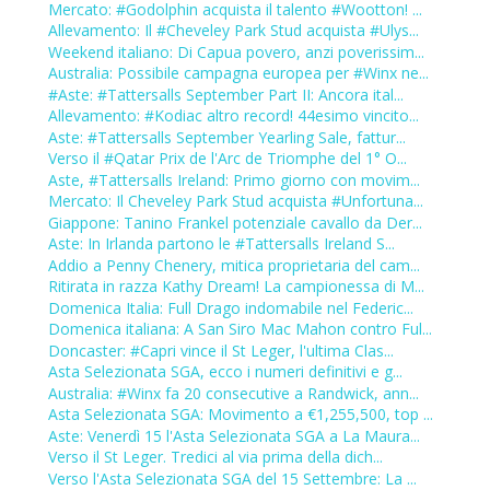
Mercato: #Godolphin acquista il talento #Wootton! ...
Allevamento: Il #Cheveley Park Stud acquista #Ulys...
Weekend italiano: Di Capua povero, anzi poverissim...
Australia: Possibile campagna europea per #Winx ne...
#Aste: #Tattersalls September Part II: Ancora ital...
Allevamento: #Kodiac altro record! 44esimo vincito...
Aste: #Tattersalls September Yearling Sale, fattur...
Verso il #Qatar Prix de l'Arc de Triomphe del 1° O...
Aste, #Tattersalls Ireland: Primo giorno con movim...
Mercato: Il Cheveley Park Stud acquista #Unfortuna...
Giappone: Tanino Frankel potenziale cavallo da Der...
Aste: In Irlanda partono le #Tattersalls Ireland S...
Addio a Penny Chenery, mitica proprietaria del cam...
Ritirata in razza Kathy Dream! La campionessa di M...
Domenica Italia: Full Drago indomabile nel Federic...
Domenica italiana: A San Siro Mac Mahon contro Ful...
Doncaster: #Capri vince il St Leger, l'ultima Clas...
Asta Selezionata SGA, ecco i numeri definitivi e g...
Australia: #Winx fa 20 consecutive a Randwick, ann...
Asta Selezionata SGA: Movimento a €1,255,500, top ...
Aste: Venerdì 15 l'Asta Selezionata SGA a La Maura...
Verso il St Leger. Tredici al via prima della dich...
Verso l'Asta Selezionata SGA del 15 Settembre: La ...