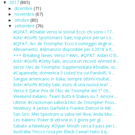
2017
(865)
▼
dicembre
(71)
►
novembre
(67)
►
ottobre
(80)
►
settembre
(76)
▼
#QPAT: #Enable verso la storia! Ecco chi sono i 17...
Aste: #Goffs Sportsman’s Sale, top price per un Lo...
#QPAT, Arc de Triomphe: Ecco il sorteggio degli st...
Allevamento: #Almanzor disponibile per il 2018 a €...
+++ Breaking News: Verso l''#Arc, #QPAT: Aidan O'B...
Aste: #Goffs #Orby Sale, ancora un record. Ahmed #...
Verso l'Arc de Triomphe: Supplementata #Enable, or...
#Capannelle, domenica 3 Listed tra cui Pandolfi, V...
Sangue americano in Italia, sempre ottimi risultat...
Aste: #Goffs #Orby Sale, inizio di una nuova era? ...
Verso il Qatar Prix de l'Arc de Triomphe del 1° Ot...
Weekend italiano. Team Botti 6 Stakes su 7. Amore ...
Ultime: #Cracksman salterà l'Arc de Triomphe! Poss...
Newbury: A James Garfield e Frankie Dettori le Mil...
San Siro: Met Spectrum si salva nel Riva, Anda Muc...
Les Italiens: Poker di vittorie in 3 giorni per gl...
Sabato a Newbury: #Dylan Mouth cerca il pass per l...
Australia: Fiocco rosa per Black Caviar! Nato il q...