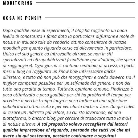
MONITORING
COSA NE PENSI?
Dopo qualche mese di esperimenti, il blog ha raggiunto un buon
livello di conoscenza e fama data la particolare diffusione e mole di
notizie in italiano tale da renderlo ottimo contenitore di notizie
mondiali per quanto riguarda corse ed allevamento in particolare.
Unico nel suo genere ed introvabile altrove, se non in siti
specializzati ed ultrapubblcizzati (condizione quest'ultima, che spero
di raggiungere). Ogni giorno si contano centinaia di accessi, in pochi
mesi il blog ha raggiunto un know-how interessante anche
all'estero, e tutto ciò non può che inorgoglirmi e credo davvero sia il
miglior compenso possibile per un self-made del genere, e non del
tutto una perdita di tempo. Tuttavia, opinione comune, l'indirizzo è
poco ottimizzato e poco godibile per chi ha problemi di tempo per
accedere o perchè troppo lungo e poco incline ad una diffusione
pubblicitaria ottimizzata e per veicolarlo anche a voce. Da qui l'idea
di creare un indirizzo più veloce, su cui sto lavorando, ed una
piattaforma, o ancora blog, per cercare di traslocare tutta la mole
di notizie altrove
.
A tal proposito volevo raccogliere dai lettori
qualche impressione al riguardo, sperando che tutti voi che mi
avete sin qui sostenuto, possiate continuare a seguirmi