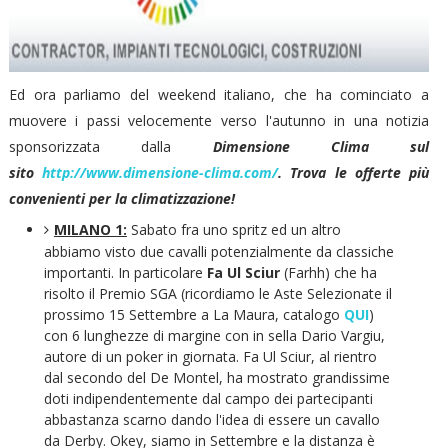
Ed ora parliamo del weekend italiano, che ha cominciato a
muovere i passi velocemente verso l'autunno in una notizia
sponsorizzata dalla
Dimensione Clima sul
sito
http://www.dimensione-clima.com/
. Trova le offerte più
convenienti per la climatizzazione!
MILANO 1:
Sabato fra uno spritz ed un altro
abbiamo visto due cavalli potenzialmente da classiche
importanti. In particolare
Fa Ul Sciur
(Farhh) che ha
risolto il Premio SGA (ricordiamo le Aste Selezionate il
prossimo 15 Settembre a La Maura, catalogo
QUI
)
con 6 lunghezze di margine con in sella Dario Vargiu,
autore di un poker in giornata. Fa Ul Sciur, al rientro
dal secondo del De Montel, ha mostrato grandissime
doti indipendentemente dal campo dei partecipanti
abbastanza scarno dando l'idea di essere un cavallo
da Derby. Okey, siamo in Settembre e la distanza è