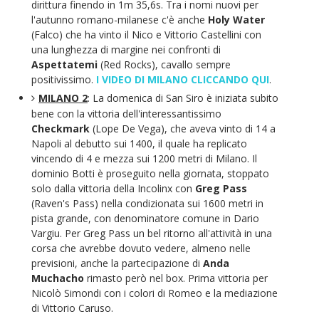
dirittura finendo in 1m 35,6s. Tra i nomi nuovi per
l'autunno romano-milanese c'è anche
Holy Water
(Falco) che ha vinto il Nico e Vittorio Castellini con
una lunghezza di margine nei confronti di
Aspettatemi
(Red Rocks), cavallo sempre
positivissimo.
I VIDEO DI MILANO CLICCANDO QUI
.
MILANO 2
: La domenica di San Siro è iniziata subito
bene con la vittoria dell'interessantissimo
Checkmark
(Lope De Vega), che aveva vinto di 14 a
Napoli al debutto sui 1400, il quale ha replicato
vincendo di 4 e mezza sui 1200 metri di Milano. Il
dominio Botti è proseguito nella giornata, stoppato
solo dalla vittoria della Incolinx con
Greg Pass
(Raven's Pass) nella condizionata sui 1600 metri in
pista grande, con denominatore comune in Dario
Vargiu. Per Greg Pass un bel ritorno all'attività in una
corsa che avrebbe dovuto vedere, almeno nelle
previsioni, anche la partecipazione di
Anda
Muchacho
rimasto però nel box. Prima vittoria per
Nicolò Simondi con i colori di Romeo e la mediazione
di Vittorio Caruso.