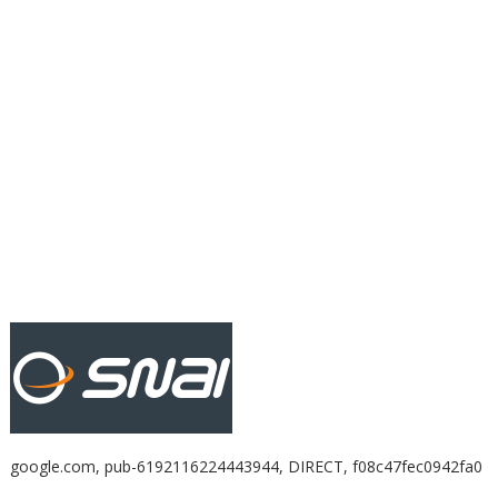
google.com, pub-6192116224443944, DIRECT, f08c47fec0942fa0