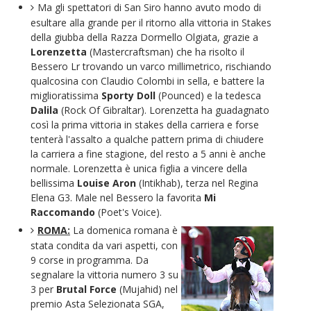
Ma gli spettatori di San Siro hanno avuto modo di
esultare alla grande per il ritorno alla vittoria in Stakes
della giubba della Razza Dormello Olgiata, grazie a
Lorenzetta
(Mastercraftsman) che ha risolto il
Bessero Lr trovando un varco millimetrico, rischiando
qualcosina con Claudio Colombi in sella, e battere la
miglioratissima
Sporty Doll
(Pounced) e la tedesca
Dalila
(Rock Of Gibraltar). Lorenzetta ha guadagnato
così la prima vittoria in stakes della carriera e forse
tenterà l'assalto a qualche pattern prima di chiudere
la carriera a fine stagione, del resto a 5 anni è anche
normale. Lorenzetta è unica figlia a vincere della
bellissima
Louise Aron
(Intikhab), terza nel Regina
Elena G3. Male nel Bessero la favorita
Mi
Raccomando
(Poet's Voice).
ROMA:
La domenica romana è
stata condita da vari aspetti, con
9 corse in programma. Da
segnalare la vittoria numero 3 su
3 per
Brutal Force
(Mujahid) nel
premio Asta Selezionata SGA,