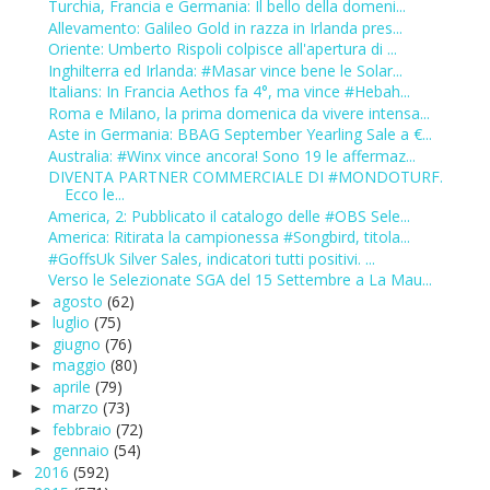
Turchia, Francia e Germania: Il bello della domeni...
Allevamento: Galileo Gold in razza in Irlanda pres...
Oriente: Umberto Rispoli colpisce all'apertura di ...
Inghilterra ed Irlanda: #Masar vince bene le Solar...
Italians: In Francia Aethos fa 4°, ma vince #Hebah...
Roma e Milano, la prima domenica da vivere intensa...
Aste in Germania: BBAG September Yearling Sale a €...
Australia: #Winx vince ancora! Sono 19 le affermaz...
DIVENTA PARTNER COMMERCIALE DI #MONDOTURF.
Ecco le...
America, 2: Pubblicato il catalogo delle #OBS Sele...
America: Ritirata la campionessa #Songbird, titola...
#GoffsUk Silver Sales, indicatori tutti positivi. ...
Verso le Selezionate SGA del 15 Settembre a La Mau...
agosto
(62)
►
luglio
(75)
►
giugno
(76)
►
maggio
(80)
►
aprile
(79)
►
marzo
(73)
►
febbraio
(72)
►
gennaio
(54)
►
2016
(592)
►