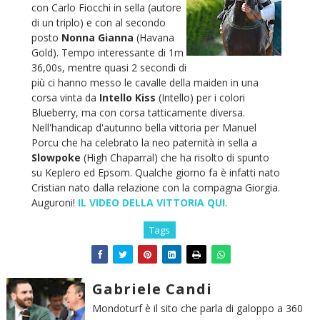
con Carlo Fiocchi in sella (autore
di un triplo) e con al secondo
posto
Nonna Gianna
(Havana
Gold). Tempo interessante di 1m
36,00s, mentre quasi 2 secondi di
più ci hanno messo le cavalle della maiden in una
corsa vinta da
Intello Kiss
(Intello) per i colori
Blueberry, ma con corsa tatticamente diversa.
Nell'handicap d'autunno bella vittoria per Manuel
Porcu che ha celebrato la neo paternità in sella a
Slowpoke
(High Chaparral) che ha risolto di spunto
su Keplero ed Epsom. Qualche giorno fa è infatti nato
Cristian nato dalla relazione con la compagna Giorgia.
Auguroni!
IL VIDEO DELLA VITTORIA QUI
.
Tags
Gabriele Candi
Mondoturf è il sito che parla di galoppo a 360