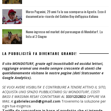
Marco Paganini, 29 anni fa la sua scomparsa in Agosto. Ecco il
documentario-ricordo del Golden Boy dell'ippica italiana
Nuovo ingresso nel market del purosangue di Mondoturf. La
lista al 3 Giugno
LA PUBBLICITÀ FA DIVENTARE GRANDI!
Il sito MONDOTURF, grazie agli insostituibili ed assidui lettori,
raggiunge oramai una media sempre crescente di utenti che
quotidianamente visitano le nostre pagine (dati Statcounter e
Google Analytics).
SE VUOI AVERE VISIBILITA' E CONTRIBUIRE A TENERE ATTIVO IL SITO,
ACQUISTA UNO SPAZIO PUBBLICITARIO SU MONDOTURF, COSTI
BASSI E MASSIMA RESA!!
CONTATTAMI AL
3331232832
OPPURE VIA
MAIL A:
gabrielecandi@gmail.com
Troveremo la soluzione per
ogni tua esigenza.
Tariffe da concordare in base al prodotto che si intende