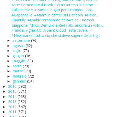
Aste: Cominciato il Book 1 di #Tattersalls. Primo ...
Italians a 2 e 4 zampe in giro per il mondo: Ecco ...
#Capannelle: #Atiam in canter sul Pandolfi. #Paiar...
Chantilly: #Enable straripante nell'Arc de Triomph...
Giappone: Mirco Demuro e Red Falx, ancora un volo ...
Francia, vigilia Arc. A Saint Cloud l'asta cavalli...
#Newmarket, tutto ciò che si deve sapere della 3 g...
settembre
(76)
►
agosto
(62)
►
luglio
(75)
►
giugno
(76)
►
maggio
(80)
►
aprile
(79)
►
marzo
(73)
►
febbraio
(72)
►
gennaio
(54)
►
2016
(592)
►
2015
(571)
►
2014
(563)
►
2013
(532)
►
2012
(547)
►
2011
(571)
►
2010
(535)
►