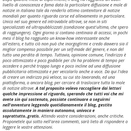
livello di conoscenza e fama data la particolare diffusione e mole di
notizie in italiano tale da renderlo ottimo contenitore di notizie
mondiali per quanto riguarda corse ed allevamento in particolare.
Unico nel suo genere ed introvabile altrove, se non in siti
specializzati ed ultrapubblcizzati (condizione quest'ultima, che spero
di raggiungere). Ogni giorno si contano centinaia di accessi, in pochi
mesi il blog ha raggiunto un know-how interessante anche
all'estero, e tutto ciò non può che inorgoglirmi e credo davvero sia il
miglior compenso possibile per un self-made del genere, e non del
tutto una perdita di tempo. Tuttavia, opinione comune, l'indirizzo è
poco ottimizzato e poco godibile per chi ha problemi di tempo per
accedere o perchè troppo lungo e poco incline ad una diffusione
pubblicitaria ottimizzata e per veicolarlo anche a voce. Da qui l'idea
di creare un indirizzo più veloce, su cui sto lavorando, ed una
piattaforma, o ancora blog, per cercare di traslocare tutta la mole
di notizie altrove
.
A tal proposito volevo raccogliere dai lettori
qualche impressione al riguardo, sperando che tutti voi che mi
avete sin qui sostenuto, possiate continuare a seguirmi
nell'avventura leggendo quotidianamente il blog, gestito
assolutamente in maniera autonoma, univoca e
soprattutto..gratis.
Attendo vostre considerazioni, anche critiche.
Proponetele qui sotto nell'area commenti, sarò lieto di rispondere o
leggere le vostre attenzioni.