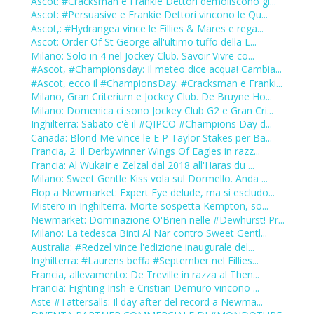
Ascot: #Cracksman e Frankie Dettori demoliscono gl...
Ascot: #Persuasive e Frankie Dettori vincono le Qu...
Ascot,: #Hydrangea vince le Fillies & Mares e rega...
Ascot: Order Of St George all'ultimo tuffo della L...
Milano: Solo in 4 nel Jockey Club. Savoir Vivre co...
#Ascot, #Championsday: Il meteo dice acqua! Cambia...
#Ascot, ecco il #ChampionsDay: #Cracksman e Franki...
Milano, Gran Criterium e Jockey Club. De Bruyne Ho...
Milano: Domenica ci sono Jockey Club G2 e Gran Cri...
Inghilterra: Sabato c'è il #QIPCO #Champions Day d...
Canada: Blond Me vince le E P Taylor Stakes per Ba...
Francia, 2: Il Derbywinner Wings Of Eagles in razz...
Francia: Al Wukair e Zelzal dal 2018 all'Haras du ...
Milano: Sweet Gentle Kiss vola sul Dormello. Anda ...
Flop a Newmarket: Expert Eye delude, ma si escludo...
Mistero in Inghilterra. Morte sospetta Kempton, so...
Newmarket: Dominazione O'Brien nelle #Dewhurst! Pr...
Milano: La tedesca Binti Al Nar contro Sweet Gentl...
Australia: #Redzel vince l'edizione inaugurale del...
Inghilterra: #Laurens beffa #September nel Fillies...
Francia, allevamento: De Treville in razza al Then...
Francia: Fighting Irish e Cristian Demuro vincono ...
Aste #Tattersalls: Il day after del record a Newma...