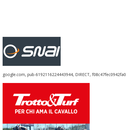
google.com, pub-6192116224443944, DIRECT, f08c47fec0942fa0