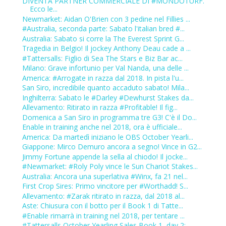
DIVENTA PARTNER COMMERCIALE DI #MONDOTURF.
Ecco le...
Newmarket: Aidan O'Brien con 3 pedine nel Fillies ...
#Australia, seconda parte: Sabato l'italian bred #...
Australia: Sabato si corre la The Everest Sprint G...
Tragedia in Belgio! Il jockey Anthony Deau cade a ...
#Tattersalls: Figlio di Sea The Stars e Biz Bar ac...
Milano: Grave infortunio per Val Nanda, una delle ...
America: #Arrogate in razza dal 2018. In pista l'u...
San Siro, incredibile quanto accaduto sabato! Mila...
Inghilterra: Sabato le #Darley #Dewhurst Stakes da...
Allevamento: Ritirato in razza #Profitable! Il fig...
Domenica a San Siro in programma tre G3! C'è il Do...
Enable in training anche nel 2018, ora è ufficiale...
America: Da martedì iniziano le OBS October Yearli...
Giappone: Mirco Demuro ancora a segno! Vince in G2...
Jimmy Fortune appende la sella al chiodo! Il jocke...
#Newmarket: #Roly Poly vince le Sun Chariot Stakes...
Australia: Ancora una superlativa #Winx, fa 21 nel...
First Crop Sires: Primo vincitore per #Worthadd! S...
Allevamento: #Zarak ritirato in razza, dal 2018 al...
Aste: Chiusura con il botto per il Book 1 di Tatte...
#Enable rimarrà in training nel 2018, per tentare ...
#Tattersalls October Yearling Sales Book 1, day 2:...