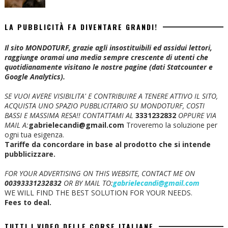
LA PUBBLICITÀ FA DIVENTARE GRANDI!
Il sito MONDOTURF, grazie agli insostituibili ed assidui lettori,
raggiunge oramai una media sempre crescente di utenti che
quotidianamente visitano le nostre pagine (dati Statcounter e
Google Analytics).
SE VUOI AVERE VISIBILITA' E CONTRIBUIRE A TENERE ATTIVO IL SITO,
ACQUISTA UNO SPAZIO PUBBLICITARIO SU MONDOTURF, COSTI
BASSI E MASSIMA RESA!!
CONTATTAMI AL
3331232832
OPPURE VIA
MAIL A:
gabrielecandi@gmail.com
Troveremo la soluzione per
ogni tua esigenza.
Tariffe da concordare in base al prodotto che si intende
pubblicizzare.
FOR YOUR ADVERTISING ON THIS WEBSITE, CONTACT ME ON
00393331232832
OR BY MAIL TO:
gabrielecandi@gmail.com
WE WILL FIND THE BEST SOLUTION FOR YOUR NEEDS.
Fees to deal.
TUTTI I VIDEO DELLE CORSE ITALIANE