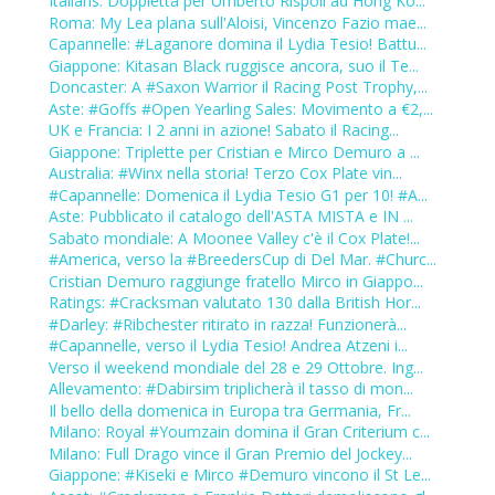
Italians: Doppietta per Umberto Rispoli ad Hong Ko...
Roma: My Lea plana sull'Aloisi, Vincenzo Fazio mae...
Capannelle: #Laganore domina il Lydia Tesio! Battu...
Giappone: Kitasan Black ruggisce ancora, suo il Te...
Doncaster: A #Saxon Warrior il Racing Post Trophy,...
Aste: #Goffs #Open Yearling Sales: Movimento a €2,...
UK e Francia: I 2 anni in azione! Sabato il Racing...
Giappone: Triplette per Cristian e Mirco Demuro a ...
Australia: #Winx nella storia! Terzo Cox Plate vin...
#Capannelle: Domenica il Lydia Tesio G1 per 10! #A...
Aste: Pubblicato il catalogo dell'ASTA MISTA e IN ...
Sabato mondiale: A Moonee Valley c'è il Cox Plate!...
#America, verso la #BreedersCup di Del Mar. #Churc...
Cristian Demuro raggiunge fratello Mirco in Giappo...
Ratings: #Cracksman valutato 130 dalla British Hor...
#Darley: #Ribchester ritirato in razza! Funzionerà...
#Capannelle, verso il Lydia Tesio! Andrea Atzeni i...
Verso il weekend mondiale del 28 e 29 Ottobre. Ing...
Allevamento: #Dabirsim triplicherà il tasso di mon...
Il bello della domenica in Europa tra Germania, Fr...
Milano: Royal #Youmzain domina il Gran Criterium c...
Milano: Full Drago vince il Gran Premio del Jockey...
Giappone: #Kiseki e Mirco #Demuro vincono il St Le...