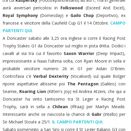
tra cui
Kaspersky
(Footstepsinthesand) ad 80/1, ma in generale
avrà avversari pericolosi in
Folkswood
(Exceed And Excel),
Royal Symphony
(Domesday) e
Gailo Chop
(Deportivo), ex
francese e vincitore della Caufield Cup G1 il 14 Ottobre.
CAMPO
PARTENTI QUI
.
A Doncaster sabato alle 3,25 ora inglese si corre il Racing Post
Trophy Stakes G1 da Doncaster sul miglio in pista dritta. Dodici i
cavalli al via tra cui il favorito
Saxon Warrior
(Deep Impact),
impressionante a Naas l'ultima volta, con Ryan Moore in sella e
probabile vincitore numero 26 in G1 per Aidan O'Brien.
Controfava c'è
Verbal Dexterity
(Vocalised) sul quale Bolger
ripone aspettative altissime poi
The Pentagon
(Galileo) con
Seamie,
Roaring Lion
(Kitten's Joy) ed Andrea Atzeni, che qui a
Doncaster ha vinto tantissimo tra St Leger e Racing Post
Trophy, sarà in sella a
Chilean
(Iffraaj) per Martyn Meade.
Interessante anche se nascosta la chance di
Gabr
(Intello) per
Sir Michael Stoute a 25/1.
IL CAMPO PARTENTI QUI
.
Sabato pomeriggio a San Siro si corre il St Leger Italiano G3 con