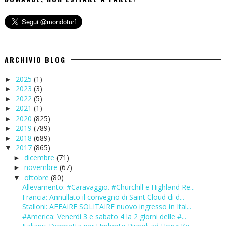
ARCHIVIO BLOG
2025
(1)
►
2023
(3)
►
2022
(5)
►
2021
(1)
►
2020
(825)
►
2019
(789)
►
2018
(689)
►
2017
(865)
▼
dicembre
(71)
►
novembre
(67)
►
ottobre
(80)
▼
Allevamento: #Caravaggio. #Churchill e Highland Re...
Francia: Annullato il convegno di Saint Cloud di d...
Stalloni: AFFAIRE SOLITAIRE nuovo ingresso in Ital...
#America: Venerdì 3 e sabato 4 la 2 giorni delle #...