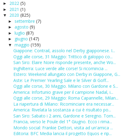
2022
(5)
►
2021
(1)
►
2020
(825)
▼
settembre
(7)
►
agosto
(9)
►
luglio
(87)
►
giugno
(147)
►
maggio
(159)
▼
Giappone: Contrail, assolo nel Derby giapponese. I...
Oggi alle corse, 31 Maggio: Trittico di galoppo co...
San Siro: Elaire Noire risponde presente, anche Wo...
Inghilterra: Luce verde alle corse! Si ricomincia ...
Estero: Weekend allungato con Derby in Giappone, G...
Aste: Le Premier Yearling Sale e le Silver di Goff...
Oggi alle corse, 30 Maggio. Milano con Gardone e S...
America: Infortunio grave per il campione Nadal, i...
Oggi alle corse, 29 Maggio: Roma Capannelle, Milan...
La riapertura di Milano: Ricominciare era necessar...
America: Rivelata la sostanza a cui è risultato po...
San Siro: Sabato i 2 anni, Gardone e Seregno. Torn...
Francia, verso le Poule del 1° Giugno. Ecco i rima...
Mondo social: Frankie Dettori, visita ad un'amica ...
Editoria: BFC Media lancia il progetto Equos e rip...