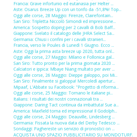
Francia: Grave infortunio ed eutanasia per Helter ...
Aste: Osarus Breeze Up con un tonfo da -51,8%! Top...
Oggi alle corse, 28 Maggio: Firenze, Clairefontain...
San Siro: Tripletta Niccolò Simondi ed impressione...
America: Sospetto doping per 2 cavalli di Bob Baff...
Giappone: Svelato il catalogo delle JHRA Select Sa...
Germania: Chiusi i confini per i cavalli stranieri...
Francia, verso le Poules di Lunedì 1 Giugno. Ecco ...
Aste: Oggi la prima asta breeze up 2020, tutta onl...
Oggi alle corse, 27 Maggio: Milano e Follonica gal...
San Siro: Tutto pronto per la prima giornata 2020 ...
Calciatori e ippica: Mbaye Niang multato per aver ...
Oggi alle corse, 26 Maggio: Dieppe galoppo, poi Mi...
San Siro: Finalmente si galoppa! Mercoledì apertur...
Mipaaf, L'Abbate su Facebook: "Progetto di riforma...
Oggi alle corse, 25 Maggio: Tornano le italiane pi...
Italians: I risultati dei nostri connazionali tra ...
Giappone: Daring Tact continua da imbattuta! Sue a...
America: Maxfield torna ed impressiona! Il Godolph...
Oggi alle corse, 24 Maggio: Deauville, Lindesberg ...
Germania: Fissata la nuova data del Derby Tedesco ...
Sondaggi: Paghereste un servizio di pronostici on ...
ACQUISTA UNO SPAZIO PUBBLICITARIO SU MONDOTURF.