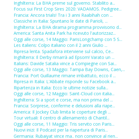
Inghilterra: La BHA preme sul governo. Stabilito a...
Focus sui First Crop Sires 2020: VADAMOS. Pedigree...
Francia: Ancora trials! Tra i 3 anni Raabihah con ...
Classiche in Italia: Spuntano le date di Parioli, ...
Inghilterra: La BHA dirama programma provvisorio d...
America: Santa Anita Park ha ricevuto l'autorizzaz...
Oggi alle corse, 14 Maggio: ParisLongchamp con 5 S...
Les italiens: Colpo italiano con il 2 anni Giulio ...
Ripresa lenta. Spadafora interviene sul calcio, Ce...
Inghilterra: Il Derby rimarrà ad Epsom! Varato un ...
Italians: Davide Satalia vince a Compiegne con Sai...
Oggi alle corse, 13 Maggio: Tampa Bay Downs, Caen,...
Francia: Port Guillaume rimane imbattuto, ecco il ...
Ripresa in Italia: L'Abbate risponde su Facebook a...
Ripartenza in Italia: Ecco le ultime notizie sulla...
Oggi alle corse, 12 Maggio: Saint-Cloud con italia...
Inghilterra: Si a sport e corse, ma non prima del ...
Francia: Sorprese, conferme e delusioni alla riape...
America: Il Jockey Club limita le coperture degli ...
Tour virtuali: Il centro di allenamento di Chantil...
Oggi alle corse, 11 Maggio: Tris servito con Paris...
Nuovi inizi: Il Podcast per la riapertura di Paris...
Germania: Rubaiyat vince ma.. non convince al rien...