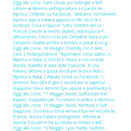
Oggi alle corse: Saint-Cloud, poi Solänget e Will ...
Lettere al Ministro dell'Agricoltura. Le parole de...
Ripresa. L'Abbate su Facebook: "Abbiamo formalment...
Ripresa: Ippica italiana appesa un filo. Ecco le n...
Inchieste: Cosa è l'ippica? Tutto l'indotto del se...
Francia: Delude al rientro Skalleti, impressiona P...
Allevamento: Fiocco rosa per Zenyatta! Nata la pic...
Campioni: Enable pronta a tornare in pista! Ecco g...
Oggi alle corse, 18 Maggio: Chantilly con il rient...
Fase 2 Federippodromi: "Riprendere corse subito, a...
Ripresa in Italia: IL DPCM è chiuso e non include ...
Irlanda: Stabilite le date delle Classiche. In una...
Italians: Vittorie a quota shock per Jessica Marci...
Ripresa in Italia, L'Abbate scrive su Facebook: "I...
America: Raccolta di gioco record per la riapertur...
Giappone: Siluro Almond Eye, spazia a piacimento n...
Oggi alle corse, 17 Maggio: Auteil, Gulfstream Par...
Italians: Doppietta per Tommaso Scardino a Monaco....
Oggi alle corse, 16 Maggio: Auteil, Mantorp e Gulf...
Giappone: Domenica torna Almond Eye nel Victoria M...
Francia, ancora italians protagonisti. Vittoria al...
Irlanda: Il Governo ha accettato la richiesta dell...
Oggi alle corse, 15 Maggio: Lyon Parilly, Gulfstre...