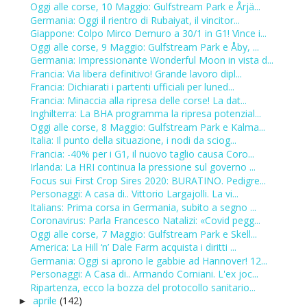
Oggi alle corse, 10 Maggio: Gulfstream Park e Årjä...
Germania: Oggi il rientro di Rubaiyat, il vincitor...
Giappone: Colpo Mirco Demuro a 30/1 in G1! Vince i...
Oggi alle corse, 9 Maggio: Gulfstream Park e Åby, ...
Germania: Impressionante Wonderful Moon in vista d...
Francia: Via libera definitivo! Grande lavoro dipl...
Francia: Dichiarati i partenti ufficiali per luned...
Francia: Minaccia alla ripresa delle corse! La dat...
Inghilterra: La BHA programma la ripresa potenzial...
Oggi alle corse, 8 Maggio: Gulfstream Park e Kalma...
Italia: Il punto della situazione, i nodi da sciog...
Francia: -40% per i G1, il nuovo taglio causa Coro...
Irlanda: La HRI continua la pressione sul governo ...
Focus sui First Crop Sires 2020: BURATINO. Pedigre...
Personaggi: A casa di.. Vittorio Largajolli. La vi...
Italians: Prima corsa in Germania, subito a segno ...
Coronavirus: Parla Francesco Natalizi: «Covid pegg...
Oggi alle corse, 7 Maggio: Gulfstream Park e Skell...
America: La Hill ‘n’ Dale Farm acquista i diritti ...
Germania: Oggi si aprono le gabbie ad Hannover! 12...
Personaggi: A Casa di.. Armando Corniani. L'ex joc...
Ripartenza, ecco la bozza del protocollo sanitario...
aprile
(142)
►