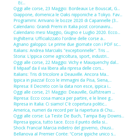
Ec...
Oggi alle corse, 23 Maggio: Bordeaux Le Bouscat, G...
Giappone, domenica le Oaks nipponiche a Tokyo. Fav...
Programmi: Arrivano le bozze 2020 di Capannelle (3...
Calendario: Grandi Premi in Italia post coronaviru...
Calendario mesi Maggio, Giugno e Luglio 2020. Ecco...
Inghilterra: Ufficializzato l'ordine delle corse a...
Agnano galoppo: Le prime due giornate con i PDF sc...
Italians: Andrea Marcialis "exceptionnelle". Tris ...
Storia: L'ippica come agricoltura, sport, industri...
Oggi alle corse, 22 Maggio: Vichy e Mauquenchy dal...
Il Mipaaf da il via libera alla ripresa delle cors...
Italians: Tris di tricolore a Deauville. Ancora Ma...
Ippica in piazza! Ecco le immagini da Pisa, Siena,...
Ripresa: Il Decreto con la data non esce, ippica i...
Oggi alle corse, 21 Maggio: Deauville, Gulfstream ...
Ripresa: Ecco cosa manca per partire, e le linee g...
Ripresa in Italia: Ci siamo! C'è copertura politic...
America, numeri da record per la riapertura di Chu...
Oggi alle corse: La Teste De Buch, Tampa Bay Downs...
Ripresa ippica, tutto tace. Ecco il punto della si...
Shock Francia! Marcia indietro del governo, chiusi...
Bellanova al Premier Conte: “Corse ippiche unico s...