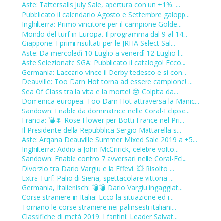
Aste: Tattersalls July Sale, apertura con un +1%. ...
Pubblicato il calendario Agosto e Settembre galopp...
Inghilterra: Primo vincitore per il campione Golde...
Mondo del turf in Europa. Il programma dal 9 al 14...
Giappone: I primi risultati per le JRHA Select Sal...
Aste: Da mercoledì 10 Luglio a venerdì 12 Luglio l...
Aste Selezionate SGA: Pubblicato il catalogo! Ecco...
Germania: Laccario vince il Derby tedesco e si con...
Deauville: Too Darn Hot torna ad essere campione! ...
Sea Of Class tra la vita e la morte! 😢 Colpita da...
Domenica europea. Too Darn Hot attraversa la Manic...
Sandown: Enable da dominatrice nelle Coral-Eclipse...
Francia: 💣🌷 Rose Flower per Botti France nel Pri...
Il Presidente della Repubblica Sergio Mattarella s...
Aste: Arqana Deauville Summer Mixed Sale 2019 a +5...
Inghilterra: Addio a John McCririck, celebre volto...
Sandown: Enable contro 7 avversari nelle Coral-Ecl...
Divorzio tra Dario Vargiu e la Effevi. 💥 Risolto ...
Extra Turf: Palio di Siena, spettacolare vittoria ...
Germania, Italienisch: 💣💣 Dario Vargiu ingaggiat...
Corse straniere in Italia: Ecco la situazione ed i...
Tornano le corse straniere nei palinsesti italiani...
Classifiche di metà 2019. I fantini: Leader Salvat...