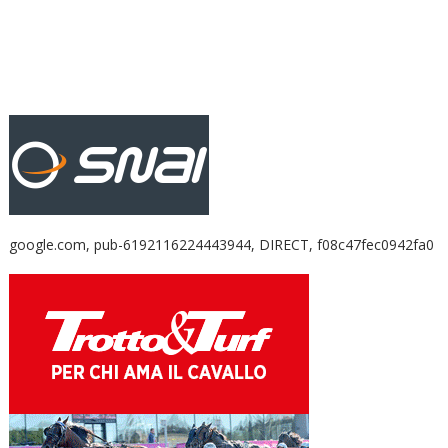
google.com, pub-6192116224443944, DIRECT, f08c47fec0942fa0