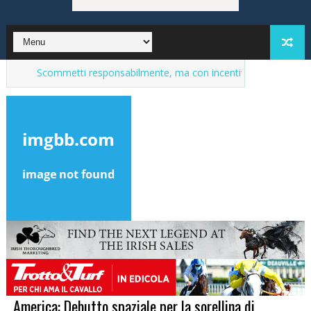
commetti responsabilmente, ma con incentivi
Market del purosangu
America: Debutto spaziale per la sorellina di