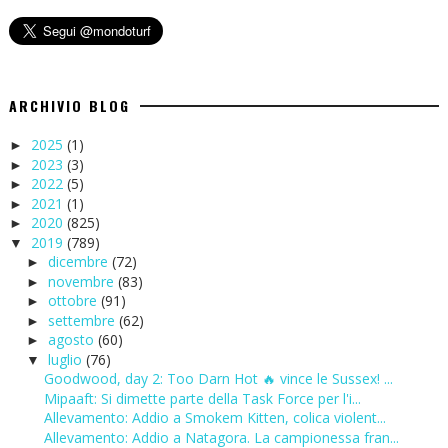
ARCHIVIO BLOG
2025
(1)
►
2023
(3)
►
2022
(5)
►
2021
(1)
►
2020
(825)
►
2019
(789)
▼
dicembre
(72)
►
novembre
(83)
►
ottobre
(91)
►
settembre
(62)
►
agosto
(60)
►
luglio
(76)
▼
Goodwood, day 2: Too Darn Hot 🔥 vince le Sussex! ...
Mipaaft: Si dimette parte della Task Force per l'i...
Allevamento: Addio a Smokem Kitten, colica violent...
Allevamento: Addio a Natagora. La campionessa fran...