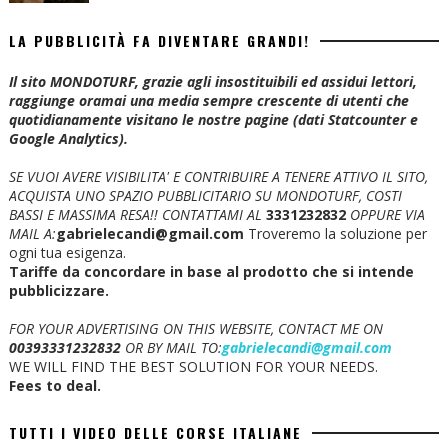
LA PUBBLICITÀ FA DIVENTARE GRANDI!
Il sito MONDOTURF, grazie agli insostituibili ed assidui lettori,
raggiunge oramai una media sempre crescente di utenti che
quotidianamente visitano le nostre pagine (dati Statcounter e
Google Analytics).
SE VUOI AVERE VISIBILITA' E CONTRIBUIRE A TENERE ATTIVO IL SITO,
ACQUISTA UNO SPAZIO PUBBLICITARIO SU MONDOTURF, COSTI
BASSI E MASSIMA RESA!!
CONTATTAMI AL
3331232832
OPPURE VIA
MAIL A:
gabrielecandi@gmail.com
Troveremo la soluzione per
ogni tua esigenza.
Tariffe da concordare in base al prodotto che si intende
pubblicizzare.
FOR YOUR ADVERTISING ON THIS WEBSITE, CONTACT ME ON
00393331232832
OR BY MAIL TO:
gabrielecandi@gmail.com
WE WILL FIND THE BEST SOLUTION FOR YOUR NEEDS.
Fees to deal.
TUTTI I VIDEO DELLE CORSE ITALIANE