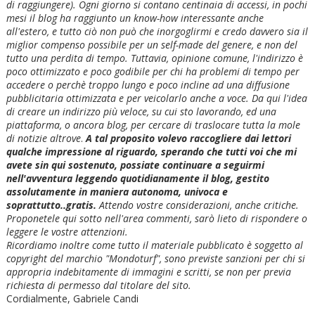
di raggiungere). Ogni giorno si contano centinaia di accessi, in pochi
mesi il blog ha raggiunto un know-how interessante anche
all'estero, e tutto ciò non può che inorgoglirmi e credo davvero sia il
miglior compenso possibile per un self-made del genere, e non del
tutto una perdita di tempo. Tuttavia, opinione comune, l'indirizzo è
poco ottimizzato e poco godibile per chi ha problemi di tempo per
accedere o perchè troppo lungo e poco incline ad una diffusione
pubblicitaria ottimizzata e per veicolarlo anche a voce. Da qui l'idea
di creare un indirizzo più veloce, su cui sto lavorando, ed una
piattaforma, o ancora blog, per cercare di traslocare tutta la mole
di notizie altrove
.
A tal proposito volevo raccogliere dai lettori
qualche impressione al riguardo, sperando che tutti voi che mi
avete sin qui sostenuto, possiate continuare a seguirmi
nell'avventura leggendo quotidianamente il blog, gestito
assolutamente in maniera autonoma, univoca e
soprattutto..gratis.
Attendo vostre considerazioni, anche critiche.
Proponetele qui sotto nell'area commenti, sarò lieto di rispondere o
leggere le vostre attenzioni.
Ricordiamo inoltre come tutto il materiale pubblicato è soggetto al
copyright del marchio "Mondoturf", sono previste sanzioni per chi si
appropria indebitamente di immagini e scritti, se non per previa
richiesta di permesso dal titolare del sito.
Cordialmente, Gabriele Candi