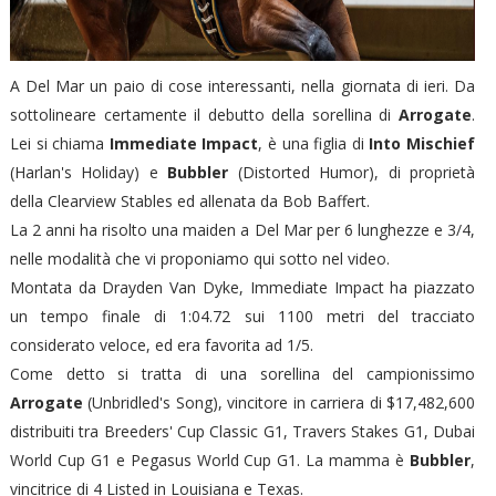
A Del Mar un paio di cose interessanti, nella giornata di ieri. Da
sottolineare certamente il debutto della sorellina di
Arrogate
.
Lei si chiama
Immediate Impact
, è una figlia di
Into Mischief
(Harlan's Holiday) e
Bubbler
(Distorted Humor), di proprietà
della Clearview Stables ed allenata da Bob Baffert.
La 2 anni ha risolto una maiden a Del Mar per 6 lunghezze e 3/4,
nelle modalità che vi proponiamo qui sotto nel video.
Montata da Drayden Van Dyke, Immediate Impact ha piazzato
un tempo finale di 1:04.72 sui 1100 metri del tracciato
considerato veloce, ed era favorita ad 1/5.
Come detto si tratta di una sorellina del campionissimo
Arrogate
(Unbridled's Song), vincitore in carriera di $17,482,600
distribuiti tra Breeders' Cup Classic G1, Travers Stakes G1, Dubai
World Cup G1 e Pegasus World Cup G1. La mamma è
Bubbler
,
vincitrice di 4 Listed in Louisiana e Texas.