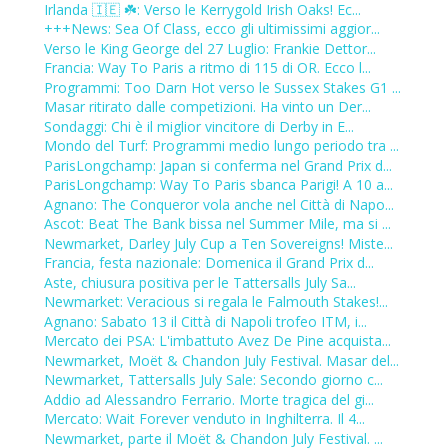
Irlanda 🇮🇪 ☘️: Verso le Kerrygold Irish Oaks! Ec...
+++News: Sea Of Class, ecco gli ultimissimi aggior...
Verso le King George del 27 Luglio: Frankie Dettor...
Francia: Way To Paris a ritmo di 115 di OR. Ecco l...
Programmi: Too Darn Hot verso le Sussex Stakes G1 ...
Masar ritirato dalle competizioni. Ha vinto un Der...
Sondaggi: Chi è il miglior vincitore di Derby in E...
Mondo del Turf: Programmi medio lungo periodo tra ...
ParisLongchamp: Japan si conferma nel Grand Prix d...
ParisLongchamp: Way To Paris sbanca Parigi! A 10 a...
Agnano: The Conqueror vola anche nel Città di Napo...
Ascot: Beat The Bank bissa nel Summer Mile, ma si ...
Newmarket, Darley July Cup a Ten Sovereigns! Miste...
Francia, festa nazionale: Domenica il Grand Prix d...
Aste, chiusura positiva per le Tattersalls July Sa...
Newmarket: Veracious si regala le Falmouth Stakes!...
Agnano: Sabato 13 il Città di Napoli trofeo ITM, i...
Mercato dei PSA: L'imbattuto Avez De Pine acquista...
Newmarket, Moët & Chandon July Festival. Masar del...
Newmarket, Tattersalls July Sale: Secondo giorno c...
Addio ad Alessandro Ferrario. Morte tragica del gi...
Mercato: Wait Forever venduto in Inghilterra. Il 4...
Newmarket, parte il Moët & Chandon July Festival. ...