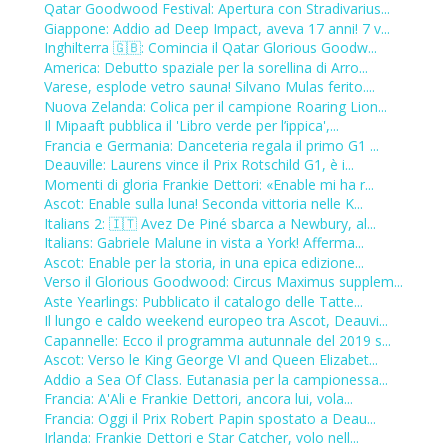
Qatar Goodwood Festival: Apertura con Stradivarius...
Giappone: Addio ad Deep Impact, aveva 17 anni! 7 v...
Inghilterra 🇬🇧: Comincia il Qatar Glorious Goodw...
America: Debutto spaziale per la sorellina di Arro...
Varese, esplode vetro sauna! Silvano Mulas ferito....
Nuova Zelanda: Colica per il campione Roaring Lion...
Il Mipaaft pubblica il 'Libro verde per l’ippica',...
Francia e Germania: Danceteria regala il primo G1 ...
Deauville: Laurens vince il Prix Rotschild G1, è i...
Momenti di gloria Frankie Dettori: «Enable mi ha r...
Ascot: Enable sulla luna! Seconda vittoria nelle K...
Italians 2: 🇮🇹 Avez De Piné sbarca a Newbury, al...
Italians: Gabriele Malune in vista a York! Afferma...
Ascot: Enable per la storia, in una epica edizione...
Verso il Glorious Goodwood: Circus Maximus supplem...
Aste Yearlings: Pubblicato il catalogo delle Tatte...
Il lungo e caldo weekend europeo tra Ascot, Deauvi...
Capannelle: Ecco il programma autunnale del 2019 s...
Ascot: Verso le King George VI and Queen Elizabet...
Addio a Sea Of Class. Eutanasia per la campionessa...
Francia: A'Ali e Frankie Dettori, ancora lui, vola...
Francia: Oggi il Prix Robert Papin spostato a Deau...
Irlanda: Frankie Dettori e Star Catcher, volo nell...