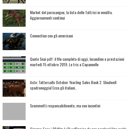
Market del purosangue, la lista delle fattrici in vendita.
Aggiornamenti continui
Connection con gli americani
Quote Snai pdf: il file completo di oggi, locandine e prestazioni
martedì 15 ottobre 2019. Le tris a Capannelle
Aste: Tattersalls October Yearling Sales Book 2. Shadwell
spadroneggia! Ecco gli italiani..
Scommetti responsabilmente, ma con incentivi
Cinema: Ecco i 20 film (+2) sull'ippica da non perdere! Una guida