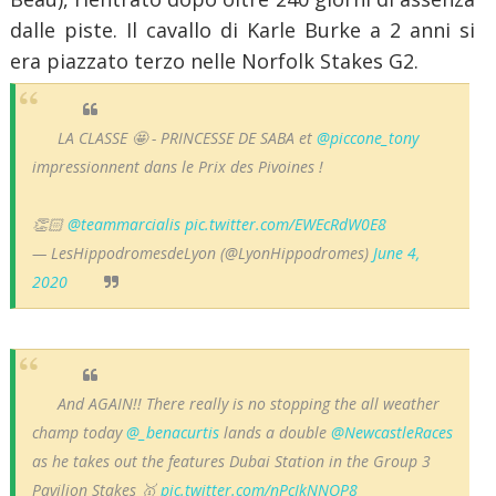
dalle piste. Il cavallo di Karle Burke a 2 anni si
era piazzato terzo nelle Norfolk Stakes G2.
LA CLASSE 🤩 - PRINCESSE DE SABA et
@piccone_tony
impressionnent dans le Prix des Pivoines !
👏🏻
@teammarcialis
pic.twitter.com/EWEcRdW0E8
— LesHippodromesdeLyon (@LyonHippodromes)
June 4,
2020
And AGAIN!! There really is no stopping the all weather
champ today
@_benacurtis
lands a double
@NewcastleRaces
as he takes out the features Dubai Station in the Group 3
Pavilion Stakes 🥇
pic.twitter.com/nPcIkNNOP8