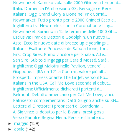
Newmarket: Kameko vola sulle 2000 Ghinee a tempo d...
Italia: Domenica l'Ambrosiano G3, Bersaglio e Bere...
Italians: Oggi Grand Glory a Lione nel Prix Corrid...
Newmarket: Tutto pronto per le 2000 Ghinee! Ecco c...
Inghilterra tra Newmarket con la Coronation e Ling...
Newmarket: Saranno in 15 le femmine delle 1000 Ghi...
Esclusiva: Frankie Dettori e Godolphin, un nuovo i...
Aste: Ecco le nuove date di breeze up e yearlings ...
Italians: Esaltante Princesse de Saba a Lione, for...
First Crop Sires: Primo vincitore per Shalaa. Atte...
San Siro: Subito 5 ingaggi per Gérald Mossé. Sarà ...
Inghilterra: Oggi Malotru nelle Pavilion, venerdì ...
Giappone: Il JRA da 121 a Contrail, valore più alt...
Prospetti: Impressionante The Lir Jet, verso il Ro...
Italians in the USA: Call Me Love seconda al debut...
Inghilterra: Ufficialmente dichiarati i partenti d...
Belmont: Debutto americano per Call Me Love, vinci...
Palinsesto complementare: Dal 3 Giugno anche su SN...
Lettere al Direttore: I proprietari di Corridonia ...
Al Siq vince al debutto per la Bivans, prestigiosa...
Verso Parioli e Regina Elena: Persiste il limite d...
maggio
(159)
►
aprile
(142)
►