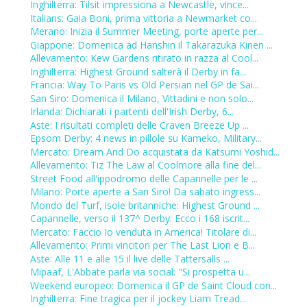
Inghilterra: Tilsit impressiona a Newcastle, vince...
Italians: Gaia Boni, prima vittoria a Newmarket co...
Merano: Inizia il Summer Meeting, porte aperte per...
Giappone: Domenica ad Hanshin il Takarazuka Kinen ...
Allevamento: Kew Gardens ritirato in razza al Cool...
Inghilterra: Highest Ground salterà il Derby in fa...
Francia: Way To Paris vs Old Persian nel GP de Sai...
San Siro: Domenica il Milano, Vittadini e non solo...
Irlanda: Dichiarati i partenti dell'Irish Derby, 6...
Aste: I risultati completi delle Craven Breeze Up ...
Epsom Derby: 4 news in pillole su Kameko, Military...
Mercato: Dream And Do acquistata da Katsumi Yoshid...
Allevamento: Tiz The Law al Coolmore alla fine del...
Street Food all'ippodromo delle Capannelle per le ...
Milano: Porte aperte a San Siro! Da sabato ingress...
Mondo del Turf, isole britanniche: Highest Ground ...
Capannelle, verso il 137^ Derby: Ecco i 168 iscrit...
Mercato: Faccio Io venduta in America! Titolare di...
Allevamento: Primi vincitori per The Last Lion e B...
Aste: Alle 11 e alle 15 il live delle Tattersalls ...
Mipaaf, L'Abbate parla via social: "Si prospetta u...
Weekend europeo: Domenica il GP de Saint Cloud con...
Inghilterra: Fine tragica per il jockey Liam Tread...