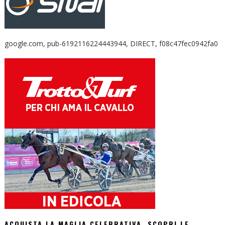
google.com, pub-6192116224443944, DIRECT, f08c47fec0942fa0
ACQUISTA LA MAGLIA CELEBRATIVA. SCOPRI LE