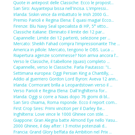
Quote in antepost delle Classiche: Ecco le propost...
San Siro: Auyantepui bissa nell'Incisa. L'impressi...
Irlanda: Siskin vince da imbattuto le Irish 2000 G...
Premio Parioli e Regina Elena: È quasi magia! Ecco...
Firenze: Blu Navy Seal specialista di HP, 5° vitto...
Classiche italiane: Eliminato il limite dei 12 par...
Capannelle: Limite dei 12 partenti, selezione per ...
Mercato: Sheikh Fahad compra l'impressionante The ...
America in pillole: Mercato, tengono le OBS. Luca ...
Riapertura agenzie scommesse? Non arriva ancora l’...
Verso le Classiche, il tabellone (quasi) completo ...
Capannelle, verso le Classiche. Parla Pautasso: "I...
Settimana europea: Oggi Persian King a Chantilly, ...
Addio al guerriero Gordon Lord Byron: Aveva 12 ann...
Irlanda: Cormorant brilla a Leopardstown verso il ...
Verso Parioli e Regina Elena: Dall'Inghilterra for...
Irlanda: Oggi si corre a Naas dopo 76 giorni di bl...
San Siro chiama, Roma risponde. Ecco il report com...
First Crop Sires: Primi vincitori per il Darley Be...
Inghilterra: Love vince le 1000 Ghinee con stile. ...
Giappone: Gran Alegria batte Almond Eye nello Yasu...
2000 Ghinee, il day after: I 3 motivi potenziali d...
Francia: Grand Glory beffata da Ambition nel Prix ...