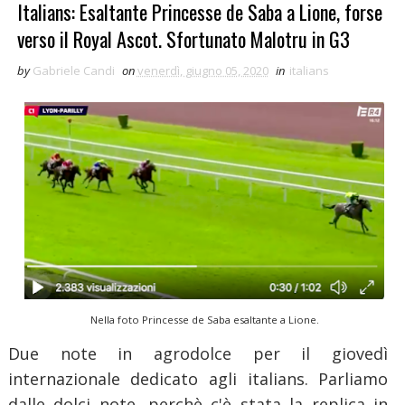
Italians: Esaltante Princesse de Saba a Lione, forse
verso il Royal Ascot. Sfortunato Malotru in G3
by
Gabriele Candi
on
venerdì, giugno 05, 2020
in
italians
Nella foto Princesse de Saba esaltante a Lione.
Due note in agrodolce per il giovedì
internazionale dedicato agli italians. Parliamo
dalle dolci note, perchè c'è stata la replica in