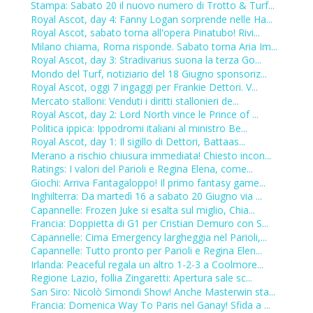
Stampa: Sabato 20 il nuovo numero di Trotto & Turf...
Royal Ascot, day 4: Fanny Logan sorprende nelle Ha...
Royal Ascot, sabato torna all'opera Pinatubo! Rivi...
Milano chiama, Roma risponde. Sabato torna Aria Im...
Royal Ascot, day 3: Stradivarius suona la terza Go...
Mondo del Turf, notiziario del 18 Giugno sponsoriz...
Royal Ascot, oggi 7 ingaggi per Frankie Dettori. V...
Mercato stalloni: Venduti i diritti stallonieri de...
Royal Ascot, day 2: Lord North vince le Prince of ...
Politica ippica: Ippodromi italiani al ministro Be...
Royal Ascot, day 1: Il sigillo di Dettori, Battaas...
Merano a rischio chiusura immediata! Chiesto incon...
Ratings: I valori del Parioli e Regina Elena, come...
Giochi: Arriva Fantagaloppo! Il primo fantasy game...
Inghilterra: Da martedì 16 a sabato 20 Giugno via ...
Capannelle: Frozen Juke si esalta sul miglio, Chia...
Francia: Doppietta di G1 per Cristian Demuro con S...
Capannelle: Cima Emergency largheggia nel Parioli,...
Capannelle: Tutto pronto per Parioli e Regina Elen...
Irlanda: Peaceful regala un altro 1-2-3 a Coolmore...
Regione Lazio, follia Zingaretti: Apertura sale sc...
San Siro: Nicolò Simondi Show! Anche Masterwin sta...
Francia: Domenica Way To Paris nel Ganay! Sfida a ...