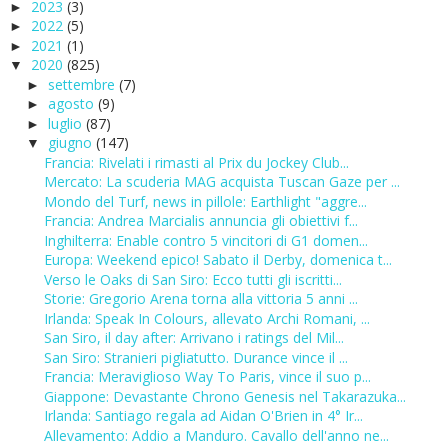
2023
(3)
►
2022
(5)
►
2021
(1)
►
2020
(825)
▼
settembre
(7)
►
agosto
(9)
►
luglio
(87)
►
giugno
(147)
▼
Francia: Rivelati i rimasti al Prix du Jockey Club...
Mercato: La scuderia MAG acquista Tuscan Gaze per ...
Mondo del Turf, news in pillole: Earthlight "aggre...
Francia: Andrea Marcialis annuncia gli obiettivi f...
Inghilterra: Enable contro 5 vincitori di G1 domen...
Europa: Weekend epico! Sabato il Derby, domenica t...
Verso le Oaks di San Siro: Ecco tutti gli iscritti...
Storie: Gregorio Arena torna alla vittoria 5 anni ...
Irlanda: Speak In Colours, allevato Archi Romani, ...
San Siro, il day after: Arrivano i ratings del Mil...
San Siro: Stranieri pigliatutto. Durance vince il ...
Francia: Meraviglioso Way To Paris, vince il suo p...
Giappone: Devastante Chrono Genesis nel Takarazuka...
Irlanda: Santiago regala ad Aidan O'Brien in 4° Ir...
Allevamento: Addio a Manduro. Cavallo dell'anno ne...