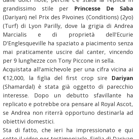
grandissimo stile per
Princesse De Saba
(Dariyan) nel Prix des Pivoines (Conditions) (2yo)
(Turf) di Lyon Parilly, dove la grigia di Andrea
Marcialis e di proprietà dell'Ecurie
D'Englesqueville ha spaziato a piacimento senza
mai praticamente uscire dal canter, vincendo
per 9 lunghezze con Tony Piccone in sella.
Acquistata all'amichevole per una cifra vicina ai
€12,000, la figlia del first crop sire
Dariyan
(Shamardal) è stata già oggetto di parecchio
interesse. Dopo un debutto sfavillante ha
replicato e potrebbe ora pensare al Royal Ascot,
se Andrea non riterrà opportuno destinarla ad
obiettivi domestici.
Sta di fatto, che ieri ha impressionato e qui
sotto il video per testimoniarlo. Figlia di Dariyan