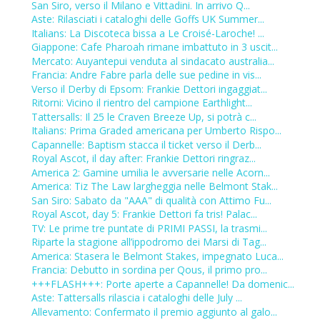
San Siro, verso il Milano e Vittadini. In arrivo Q...
Aste: Rilasciati i cataloghi delle Goffs UK Summer...
Italians: La Discoteca bissa a Le Croisé-Laroche! ...
Giappone: Cafe Pharoah rimane imbattuto in 3 uscit...
Mercato: Auyantepui venduta al sindacato australia...
Francia: Andre Fabre parla delle sue pedine in vis...
Verso il Derby di Epsom: Frankie Dettori ingaggiat...
Ritorni: Vicino il rientro del campione Earthlight...
Tattersalls: Il 25 le Craven Breeze Up, si potrà c...
Italians: Prima Graded americana per Umberto Rispo...
Capannelle: Baptism stacca il ticket verso il Derb...
Royal Ascot, il day after: Frankie Dettori ringraz...
America 2: Gamine umilia le avversarie nelle Acorn...
America: Tiz The Law largheggia nelle Belmont Stak...
San Siro: Sabato da "AAA" di qualità con Attimo Fu...
Royal Ascot, day 5: Frankie Dettori fa tris! Palac...
TV: Le prime tre puntate di PRIMI PASSI, la trasmi...
Riparte la stagione all’ippodromo dei Marsi di Tag...
America: Stasera le Belmont Stakes, impegnato Luca...
Francia: Debutto in sordina per Qous, il primo pro...
+++FLASH+++: Porte aperte a Capannelle! Da domenic...
Aste: Tattersalls rilascia i cataloghi delle July ...
Allevamento: Confermato il premio aggiunto al galo...