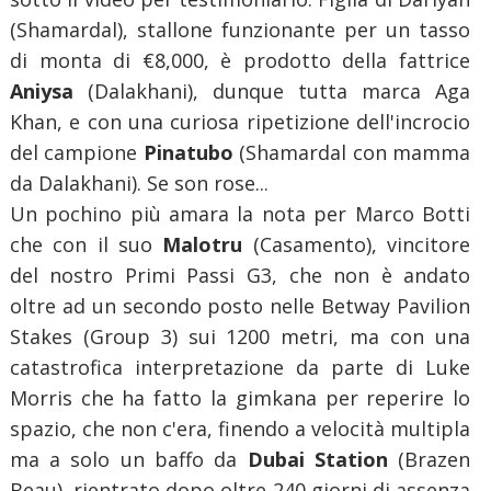
(Shamardal), stallone funzionante per un tasso
di monta di €8,000, è prodotto della fattrice
Aniysa
(Dalakhani), dunque tutta marca Aga
Khan, e con una curiosa ripetizione dell'incrocio
del campione
Pinatubo
(Shamardal con mamma
da Dalakhani). Se son rose...
Un pochino più amara la nota per Marco Botti
che con il suo
Malotru
(Casamento), vincitore
del nostro Primi Passi G3, che non è andato
oltre ad un secondo posto nelle Betway Pavilion
Stakes (Group 3) sui 1200 metri, ma con una
catastrofica interpretazione da parte di Luke
Morris che ha fatto la gimkana per reperire lo
spazio, che non c'era, finendo a velocità multipla
ma a solo un baffo da
Dubai Station
(Brazen
Beau), rientrato dopo oltre 240 giorni di assenza