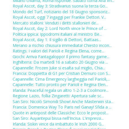
Milano chiama, Roma risponde. Sabato torna Aria Im...
Royal Ascot, day 3: Stradivarius suona la terza Go...
Mondo del Turf, notiziario del 18 Giugno sponsoriz...
Royal Ascot, oggi 7 ingaggi per Frankie Dettori. V...
Mercato stalloni: Venduti i diritti stallonieri de...
Royal Ascot, day 2: Lord North vince le Prince of ...
Politica ippica: Ippodromi italiani al ministro Be...
Royal Ascot, day 1: Il sigillo di Dettori, Battaas...
Merano a rischio chiusura immediata! Chiesto incon...
Ratings: I valori del Parioli e Regina Elena, come...
Giochi: Arriva Fantagaloppo! Il primo fantasy game...
Inghilterra: Da martedì 16 a sabato 20 Giugno via ...
Capannelle: Frozen Juke si esalta sul miglio, Chia...
Francia: Doppietta di G1 per Cristian Demuro con S...
Capannelle: Cima Emergency largheggia nel Parioli,...
Capannelle: Tutto pronto per Parioli e Regina Elen...
Irlanda: Peaceful regala un altro 1-2-3 a Coolmore...
Regione Lazio, follia Zingaretti: Apertura sale sc...
San Siro: Nicolò Simondi Show! Anche Masterwin sta...
Francia: Domenica Way To Paris nel Ganay! Sfida a ...
Quote in antepost delle Classiche: Ecco le propost...
San Siro: Auyantepui bissa nell'Incisa. L'impressi...
Irlanda: Siskin vince da imbattuto le Irish 2000 G...