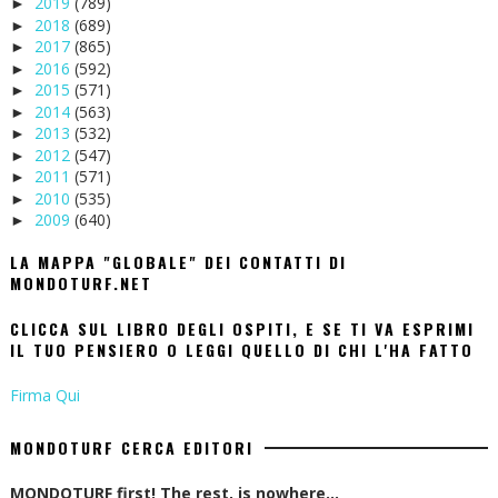
2019
(789)
►
2018
(689)
►
2017
(865)
►
2016
(592)
►
2015
(571)
►
2014
(563)
►
2013
(532)
►
2012
(547)
►
2011
(571)
►
2010
(535)
►
2009
(640)
►
LA MAPPA "GLOBALE" DEI CONTATTI DI
MONDOTURF.NET
CLICCA SUL LIBRO DEGLI OSPITI, E SE TI VA ESPRIMI
IL TUO PENSIERO O LEGGI QUELLO DI CHI L'HA FATTO
Firma Qui
MONDOTURF CERCA EDITORI
MONDOTURF first! The rest, is nowhere...