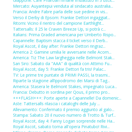
Giappone: Cafe Pharoah rimane imbattuto in 3 uscit...
Mercato: Auyantepui venduta al sindacato australia...
Francia: Andre Fabre parla delle sue pedine in vis...
Verso il Derby di Epsom: Frankie Dettori ingaggiat...
Ritorni: Vicino il rientro del campione Earthlight...
Tattersalls: Il 25 le Craven Breeze Up, si potrà c...
Italians: Prima Graded americana per Umberto Rispo...
Capannelle: Baptism stacca il ticket verso il Derb...
Royal Ascot, il day after: Frankie Dettori ringraz...
America 2: Gamine umilia le avversarie nelle Acorn...
America: Tiz The Law largheggia nelle Belmont Stak...
San Siro: Sabato da "AAA" di qualità con Attimo Fu...
Royal Ascot, day 5: Frankie Dettori fa tris! Palac...
TV: Le prime tre puntate di PRIMI PASSI, la trasmi...
Riparte la stagione all’ippodromo dei Marsi di Tag...
America: Stasera le Belmont Stakes, impegnato Luca...
Francia: Debutto in sordina per Qous, il primo pro...
+++FLASH+++: Porte aperte a Capannelle! Da domenic...
Aste: Tattersalls rilascia i cataloghi delle July ...
Allevamento: Confermato il premio aggiunto al galo...
Stampa: Sabato 20 il nuovo numero di Trotto & Turf...
Royal Ascot, day 4: Fanny Logan sorprende nelle Ha...
Royal Ascot, sabato torna all'opera Pinatubo! Rivi...