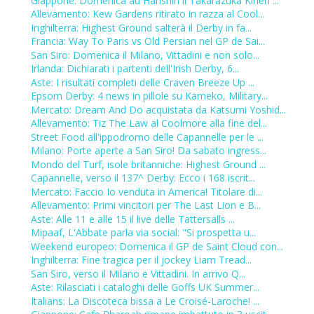
Giappone: Domenica ad Hanshin il Takarazuka Kinen ...
Allevamento: Kew Gardens ritirato in razza al Cool...
Inghilterra: Highest Ground salterà il Derby in fa...
Francia: Way To Paris vs Old Persian nel GP de Sai...
San Siro: Domenica il Milano, Vittadini e non solo...
Irlanda: Dichiarati i partenti dell'Irish Derby, 6...
Aste: I risultati completi delle Craven Breeze Up ...
Epsom Derby: 4 news in pillole su Kameko, Military...
Mercato: Dream And Do acquistata da Katsumi Yoshid...
Allevamento: Tiz The Law al Coolmore alla fine del...
Street Food all'ippodromo delle Capannelle per le ...
Milano: Porte aperte a San Siro! Da sabato ingress...
Mondo del Turf, isole britanniche: Highest Ground ...
Capannelle, verso il 137^ Derby: Ecco i 168 iscrit...
Mercato: Faccio Io venduta in America! Titolare di...
Allevamento: Primi vincitori per The Last Lion e B...
Aste: Alle 11 e alle 15 il live delle Tattersalls ...
Mipaaf, L'Abbate parla via social: "Si prospetta u...
Weekend europeo: Domenica il GP de Saint Cloud con...
Inghilterra: Fine tragica per il jockey Liam Tread...
San Siro, verso il Milano e Vittadini. In arrivo Q...
Aste: Rilasciati i cataloghi delle Goffs UK Summer...
Italians: La Discoteca bissa a Le Croisé-Laroche! ...