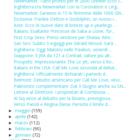
Newmarket: Tutto pronto per le 2000 Ghinee! Ecco c...
Inghilterra tra Newmarket con la Coronation e Ling...
Newmarket: Saranno in 15 le femmine delle 1000 Ghi...
Esclusiva: Frankie Dettori e Godolphin, un nuovo i...
Aste: Ecco le nuove date di breeze up e yearlings ...
Italians: Esaltante Princesse de Saba a Lione, for...
First Crop Sires: Primo vincitore per Shalaa. Atte...
San Siro: Subito 5 ingaggi per Gérald Mossé. Sarà ...
Inghilterra: Oggi Malotru nelle Pavilion, venerdì ...
Giappone: Il JRA da 121 a Contrail, valore più alt...
Prospetti: Impressionante The Lir Jet, verso il Ro...
Italians in the USA: Call Me Love seconda al debut...
Inghilterra: Ufficialmente dichiarati i partenti d...
Belmont: Debutto americano per Call Me Love, vinci...
Palinsesto complementare: Dal 3 Giugno anche su SN...
Lettere al Direttore: I proprietari di Corridonia ...
Al Siq vince al debutto per la Bivans, prestigiosa...
Verso Parioli e Regina Elena: Persiste il limite d...
maggio
(159)
►
aprile
(142)
►
marzo
(112)
►
febbraio
(90)
►
gennaio
(72)
►