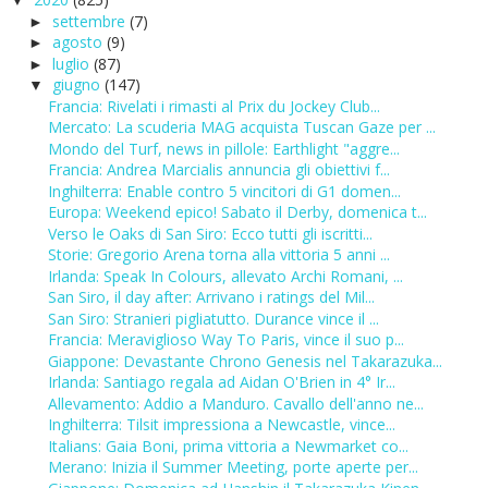
▼
settembre
(7)
►
agosto
(9)
►
luglio
(87)
►
giugno
(147)
▼
Francia: Rivelati i rimasti al Prix du Jockey Club...
Mercato: La scuderia MAG acquista Tuscan Gaze per ...
Mondo del Turf, news in pillole: Earthlight "aggre...
Francia: Andrea Marcialis annuncia gli obiettivi f...
Inghilterra: Enable contro 5 vincitori di G1 domen...
Europa: Weekend epico! Sabato il Derby, domenica t...
Verso le Oaks di San Siro: Ecco tutti gli iscritti...
Storie: Gregorio Arena torna alla vittoria 5 anni ...
Irlanda: Speak In Colours, allevato Archi Romani, ...
San Siro, il day after: Arrivano i ratings del Mil...
San Siro: Stranieri pigliatutto. Durance vince il ...
Francia: Meraviglioso Way To Paris, vince il suo p...
Giappone: Devastante Chrono Genesis nel Takarazuka...
Irlanda: Santiago regala ad Aidan O'Brien in 4° Ir...
Allevamento: Addio a Manduro. Cavallo dell'anno ne...
Inghilterra: Tilsit impressiona a Newcastle, vince...
Italians: Gaia Boni, prima vittoria a Newmarket co...
Merano: Inizia il Summer Meeting, porte aperte per...