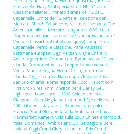
Premio Parioli e Regina Elena: È quasi magia! Ecco...
Firenze: Blu Navy Seal specialista di HP, 5° vitto...
Classiche italiane: Eliminato il limite dei 12 par...
Capannelle: Limite dei 12 partenti, selezione per ...
Mercato: Sheikh Fahad compra l'impressionante The ...
America in pillole: Mercato, tengono le OBS. Luca ...
Riapertura agenzie scommesse? Non arriva ancora l’...
Verso le Classiche, il tabellone (quasi) completo ...
Capannelle, verso le Classiche. Parla Pautasso: "I...
Settimana europea: Oggi Persian King a Chantilly, ...
Addio al guerriero Gordon Lord Byron: Aveva 12 ann...
Irlanda: Cormorant brilla a Leopardstown verso il ...
Verso Parioli e Regina Elena: Dall'Inghilterra for...
Irlanda: Oggi si corre a Naas dopo 76 giorni di bl...
San Siro chiama, Roma risponde. Ecco il report com...
First Crop Sires: Primi vincitori per il Darley Be...
Inghilterra: Love vince le 1000 Ghinee con stile. ...
Giappone: Gran Alegria batte Almond Eye nello Yasu...
2000 Ghinee, il day after: I 3 motivi potenziali d...
Francia: Grand Glory beffata da Ambition nel Prix ...
Newmarket: Kameko vola sulle 2000 Ghinee a tempo d...
Italia: Domenica l'Ambrosiano G3, Bersaglio e Bere...
Italians: Oggi Grand Glory a Lione nel Prix Corrid...