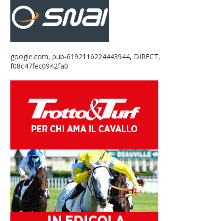
google.com, pub-6192116224443944, DIRECT,
f08c47fec0942fa0