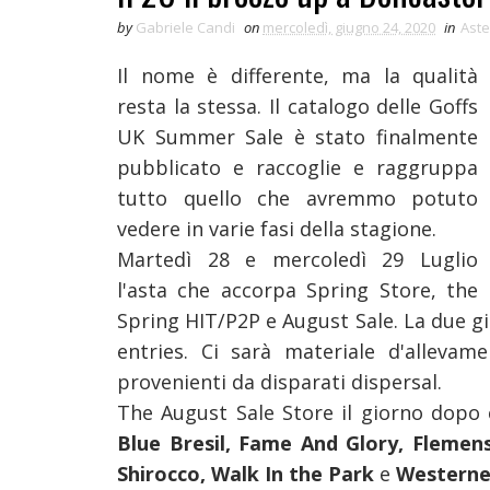
by
Gabriele Candi
on
mercoledì, giugno 24, 2020
in
Aste
Il nome è differente, ma la qualità
resta la stessa. Il catalogo delle Goffs
UK Summer Sale è stato finalmente
pubblicato e raccoglie e raggruppa
tutto quello che avremmo potuto
vedere in varie fasi della stagione.
Martedì 28 e mercoledì 29 Luglio
l'asta che accorpa Spring Store,
the
Spring HIT/P2P e August Sale. La due g
entries. Ci sarà materiale d'allevam
provenienti da disparati dispersal.
The August Sale Store il giorno dopo c
Blue Bresil, Fame And Glory, Flemen
Shirocco, Walk In the Park
e
Westerne