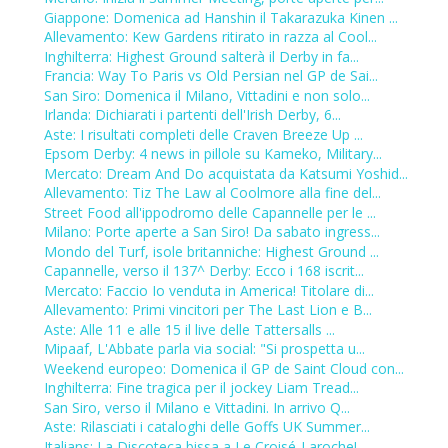
Giappone: Domenica ad Hanshin il Takarazuka Kinen ...
Allevamento: Kew Gardens ritirato in razza al Cool...
Inghilterra: Highest Ground salterà il Derby in fa...
Francia: Way To Paris vs Old Persian nel GP de Sai...
San Siro: Domenica il Milano, Vittadini e non solo...
Irlanda: Dichiarati i partenti dell'Irish Derby, 6...
Aste: I risultati completi delle Craven Breeze Up ...
Epsom Derby: 4 news in pillole su Kameko, Military...
Mercato: Dream And Do acquistata da Katsumi Yoshid...
Allevamento: Tiz The Law al Coolmore alla fine del...
Street Food all'ippodromo delle Capannelle per le ...
Milano: Porte aperte a San Siro! Da sabato ingress...
Mondo del Turf, isole britanniche: Highest Ground ...
Capannelle, verso il 137^ Derby: Ecco i 168 iscrit...
Mercato: Faccio Io venduta in America! Titolare di...
Allevamento: Primi vincitori per The Last Lion e B...
Aste: Alle 11 e alle 15 il live delle Tattersalls ...
Mipaaf, L'Abbate parla via social: "Si prospetta u...
Weekend europeo: Domenica il GP de Saint Cloud con...
Inghilterra: Fine tragica per il jockey Liam Tread...
San Siro, verso il Milano e Vittadini. In arrivo Q...
Aste: Rilasciati i cataloghi delle Goffs UK Summer...
Italians: La Discoteca bissa a Le Croisé-Laroche! ...