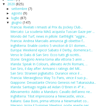
2020
(825)
▼
settembre
(7)
►
agosto
(9)
►
luglio
(87)
►
giugno
(147)
▼
Francia: Rivelati i rimasti al Prix du Jockey Club...
Mercato: La scuderia MAG acquista Tuscan Gaze per ...
Mondo del Turf, news in pillole: Earthlight "aggre...
Francia: Andrea Marcialis annuncia gli obiettivi f...
Inghilterra: Enable contro 5 vincitori di G1 domen...
Europa: Weekend epico! Sabato il Derby, domenica t...
Verso le Oaks di San Siro: Ecco tutti gli iscritti...
Storie: Gregorio Arena torna alla vittoria 5 anni ...
Irlanda: Speak In Colours, allevato Archi Romani, ...
San Siro, il day after: Arrivano i ratings del Mil...
San Siro: Stranieri pigliatutto. Durance vince il ...
Francia: Meraviglioso Way To Paris, vince il suo p...
Giappone: Devastante Chrono Genesis nel Takarazuka...
Irlanda: Santiago regala ad Aidan O'Brien in 4° Ir...
Allevamento: Addio a Manduro. Cavallo dell'anno ne...
Inghilterra: Tilsit impressiona a Newcastle, vince...
Italians: Gaia Boni, prima vittoria a Newmarket co...
Merano: Inizia il Summer Meeting, porte aperte per...