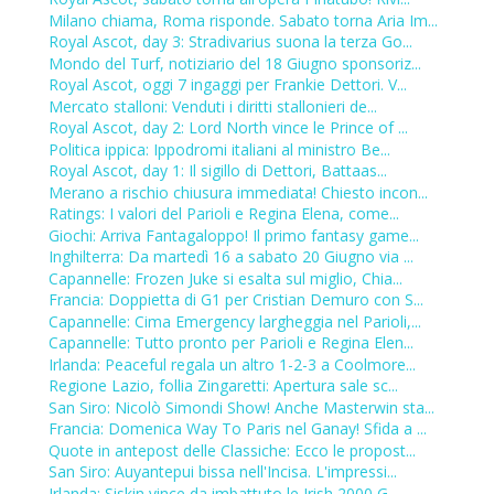
Milano chiama, Roma risponde. Sabato torna Aria Im...
Royal Ascot, day 3: Stradivarius suona la terza Go...
Mondo del Turf, notiziario del 18 Giugno sponsoriz...
Royal Ascot, oggi 7 ingaggi per Frankie Dettori. V...
Mercato stalloni: Venduti i diritti stallonieri de...
Royal Ascot, day 2: Lord North vince le Prince of ...
Politica ippica: Ippodromi italiani al ministro Be...
Royal Ascot, day 1: Il sigillo di Dettori, Battaas...
Merano a rischio chiusura immediata! Chiesto incon...
Ratings: I valori del Parioli e Regina Elena, come...
Giochi: Arriva Fantagaloppo! Il primo fantasy game...
Inghilterra: Da martedì 16 a sabato 20 Giugno via ...
Capannelle: Frozen Juke si esalta sul miglio, Chia...
Francia: Doppietta di G1 per Cristian Demuro con S...
Capannelle: Cima Emergency largheggia nel Parioli,...
Capannelle: Tutto pronto per Parioli e Regina Elen...
Irlanda: Peaceful regala un altro 1-2-3 a Coolmore...
Regione Lazio, follia Zingaretti: Apertura sale sc...
San Siro: Nicolò Simondi Show! Anche Masterwin sta...
Francia: Domenica Way To Paris nel Ganay! Sfida a ...
Quote in antepost delle Classiche: Ecco le propost...
San Siro: Auyantepui bissa nell'Incisa. L'impressi...
Irlanda: Siskin vince da imbattuto le Irish 2000 G...