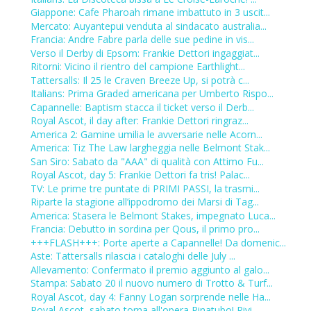
Giappone: Cafe Pharoah rimane imbattuto in 3 uscit...
Mercato: Auyantepui venduta al sindacato australia...
Francia: Andre Fabre parla delle sue pedine in vis...
Verso il Derby di Epsom: Frankie Dettori ingaggiat...
Ritorni: Vicino il rientro del campione Earthlight...
Tattersalls: Il 25 le Craven Breeze Up, si potrà c...
Italians: Prima Graded americana per Umberto Rispo...
Capannelle: Baptism stacca il ticket verso il Derb...
Royal Ascot, il day after: Frankie Dettori ringraz...
America 2: Gamine umilia le avversarie nelle Acorn...
America: Tiz The Law largheggia nelle Belmont Stak...
San Siro: Sabato da "AAA" di qualità con Attimo Fu...
Royal Ascot, day 5: Frankie Dettori fa tris! Palac...
TV: Le prime tre puntate di PRIMI PASSI, la trasmi...
Riparte la stagione all’ippodromo dei Marsi di Tag...
America: Stasera le Belmont Stakes, impegnato Luca...
Francia: Debutto in sordina per Qous, il primo pro...
+++FLASH+++: Porte aperte a Capannelle! Da domenic...
Aste: Tattersalls rilascia i cataloghi delle July ...
Allevamento: Confermato il premio aggiunto al galo...
Stampa: Sabato 20 il nuovo numero di Trotto & Turf...
Royal Ascot, day 4: Fanny Logan sorprende nelle Ha...
Royal Ascot, sabato torna all'opera Pinatubo! Rivi...