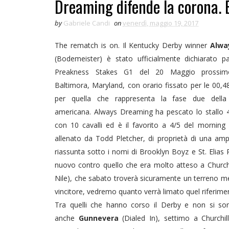
Dreaming difende la corona. E
by
Gabriele Candi
on
venerdì, maggio 19, 2017
The rematch is on. Il Kentucky Derby winner
Alwa
(Bodemeister) è stato ufficialmente dichiarato p
Preakness Stakes G1 del 20 Maggio prossim
Baltimora, Maryland, con orario fissato per le 00,48
per quella che rappresenta la fase due della
americana. Always Dreaming ha pescato lo stallo 
con 10 cavalli ed è il favorito a 4/5 del morning li
allenato da Todd Pletcher, di proprietà di una amp
riassunta sotto i nomi di Brooklyn Boyz e St. Elias 
nuovo contro quello che era molto atteso a Churchi
Nile), che sabato troverà sicuramente un terreno me
vincitore, vedremo quanto verrà limato quel riferime
Tra quelli che hanno corso il Derby e non si so
anche
Gunnevera
(Dialed In), settimo a Churchi