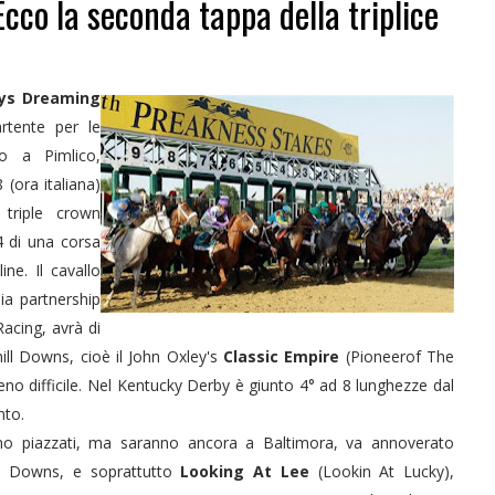
cco la seconda tappa della triplice
ys Dreaming
artente per le
o a Pimlico,
 (ora italiana)
 triple crown
4 di una corsa
ne. Il cavallo
ia partnership
Racing, avrà di
ll Downs, cioè il John Oxley's
Classic Empire
(Pioneerof The
no difficile. Nel Kentucky Derby è giunto 4° ad 8 lunghezze dal
nto.
no piazzati, ma saranno ancora a Baltimora, va annoverato
ll Downs, e soprattutto
Looking At Lee
(Lookin At Lucky),