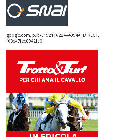
google.com, pub-6192116224443944, DIRECT,
f08c47fec0942fa0