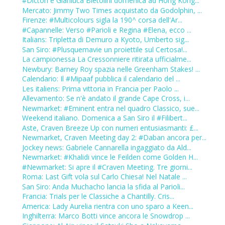
#Dicton e Gianluca Bietolini domenica ad Hong Kong...
Mercato: Jimmy Two Times acquistato da Godolphin, ...
Firenze: #Multicolours sigla la 190^ corsa dell'Ar...
#Capannelle: Verso #Parioli e Regina #Elena, ecco ...
Italians: Tripletta di Demuro a Kyoto, Umberto sig...
San Siro: #Plusquemavie un proiettile sul Certosa!...
La campionessa La Cressonniere ritirata ufficialme...
Newbury: Barney Roy spazia nelle Greenham Stakes! ...
Calendario: Il #Mipaaf pubblica il calendario del ...
Les italiens: Prima vittoria in Francia per Paolo ...
Allevamento: Se n'è andato il grande Cape Cross, i...
Newmarket: #Eminent entra nel quadro Classico, sue...
Weekend italiano. Domenica a San Siro il #Filibert...
Aste, Craven Breeze Up con numeri entusiasmanti: £...
Newmarket, Craven Meeting day 2: #Daban ancora per...
Jockey news: Gabriele Cannarella ingaggiato da Ald...
Newmarket: #Khalidi vince le Feilden come Golden H...
#Newmarket: Si apre il #Craven Meeting. Tre giorni...
Roma: Last Gift vola sul Carlo Chiesa! Nel Natale ...
San Siro: Anda Muchacho lancia la sfida al Parioli...
Francia: Trials per le Classiche a Chantilly. Cris...
America: Lady Aurelia rientra con uno sparo a Keen...
Inghilterra: Marco Botti vince ancora le Snowdrop ...