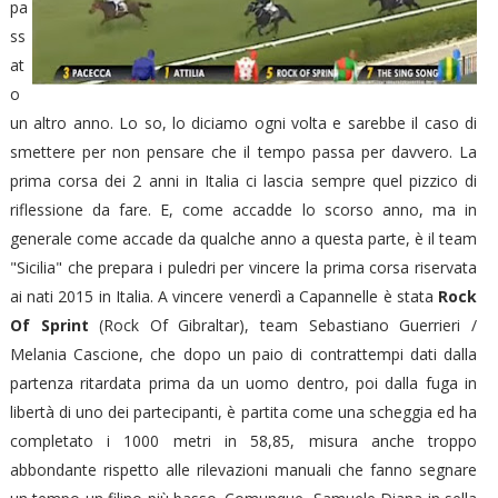
pa
ss
at
o
un altro anno. Lo so, lo diciamo ogni volta e sarebbe il caso di
smettere per non pensare che il tempo passa per davvero. La
prima corsa dei 2 anni in Italia ci lascia sempre quel pizzico di
riflessione da fare. E, come accadde lo scorso anno, ma in
generale come accade da qualche anno a questa parte, è il team
"Sicilia" che prepara i puledri per vincere la prima corsa riservata
ai nati 2015 in Italia. A vincere venerdì a Capannelle è stata
Rock
Of Sprint
(Rock Of Gibraltar), team Sebastiano Guerrieri /
Melania Cascione, che dopo un paio di contrattempi dati dalla
partenza ritardata prima da un uomo dentro, poi dalla fuga in
libertà di uno dei partecipanti, è partita come una scheggia ed ha
completato i 1000 metri in 58,85, misura anche troppo
abbondante rispetto alle rilevazioni manuali che fanno segnare