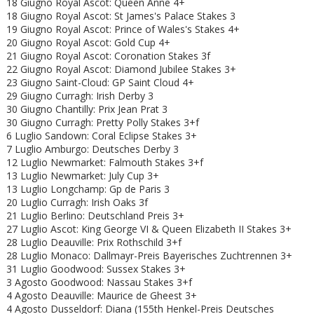
18 Giugno
Royal Ascot: Queen Anne 4+
18 Giugno
Royal Ascot: St James's Palace Stakes 3
19 Giugno
Royal Ascot: Prince of Wales's Stakes 4+
20 Giugno
Royal Ascot: Gold Cup 4+
21 Giugno
Royal Ascot: Coronation Stakes 3f
22 Giugno
Royal Ascot:
Diamond Jubilee Stakes 3+
23 Giugno Saint-Cloud: GP Saint Cloud 4+
29 Giugno Curragh: Irish Derby 3
30 Giugno Chantilly: Prix Jean Prat 3
30 Giugno Curragh: Pretty Polly Stakes 3+f
6 Luglio Sandown: Coral Eclipse Stakes 3+
7 Luglio Amburgo: Deutsches Derby 3
12 Luglio Newmarket: Falmouth Stakes 3+f
13 Luglio Newmarket: July Cup 3+
13 Luglio Longchamp: Gp de Paris 3
20 Luglio Curragh: Irish Oaks 3f
21 Luglio Berlino: Deutschland Preis 3+
27 Luglio Ascot: King George VI & Queen Elizabeth II Stakes 3+
28 Luglio Deauville: Prix Rothschild 3+f
28 Luglio Monaco: Dallmayr-Preis Bayerisches Zuchtrennen 3+
31 Luglio Goodwood: Sussex Stakes 3+
3 Agosto Goodwood: Nassau Stakes 3+f
4 Agosto Deauville: Maurice de Gheest 3+
4 Agosto Dusseldorf: Diana (155th Henkel-Preis Deutsches