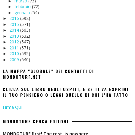
marzo
(73)
►
febbraio
(72)
►
gennaio
(54)
►
2016
(592)
►
2015
(571)
►
2014
(563)
►
2013
(532)
►
2012
(547)
►
2011
(571)
►
2010
(535)
►
2009
(640)
►
LA MAPPA "GLOBALE" DEI CONTATTI DI
MONDOTURF.NET
CLICCA SUL LIBRO DEGLI OSPITI, E SE TI VA ESPRIMI
IL TUO PENSIERO O LEGGI QUELLO DI CHI L'HA FATTO
Firma Qui
MONDOTURF CERCA EDITORI
MONDOTURF first! The rest, is nowhere...