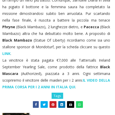
un tempo un filino più basso. Comunque, Samuele Diana in sella
ha pigiato il bottone e la femmina saura ha completato la
missione dimostrandosi subito ben arruolata. Pur scartando
nella fase finale, è riuscita a battere la piccola ma tenace
Phryne
(Black Mambazo), 2 lunghezze dietro, e
Pacecca
(Black
Mambazo) altra che ha debuttato molto bene. A proposito di
Black Mambazo
(Statue Of Liberty) ricordiamo come sia uno
stallone sponsor di Mondoturf, per la scheda cliccare su questo
LINK
.
La vincitrice è stata pagata €7,000 alle Tattersalls Ireland
September Yearling Sale, come prodotto della fattrice
Black
Mascara
(Authorized), piazzata a 3 anni. Ogni settimana
scopriremo il vincitore delle maiden per i 2 anni.
IL VIDEO DELLA
PRIMA CORSA PER I 2 ANNI IN ITALIA QUI
.
Tags