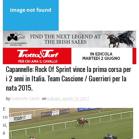
Capannelle: Rock Of Sprint vince la prima corsa per
i 2 anni in Italia. Team Cascione / Guerrieri per la
nata 2015.
by
Gabriele Candi
on
sabato, aprile 15, 2017
E
co
sì,
è