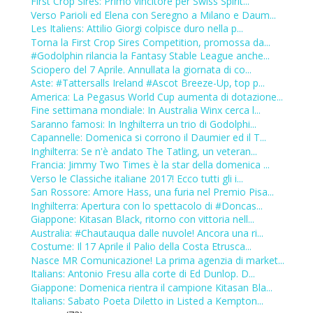
First Crop Sires: Primo vincitore per Swiss Spirit...
Verso Parioli ed Elena con Seregno a Milano e Daum...
Les Italiens: Attilio Giorgi colpisce duro nella p...
Torna la First Crop Sires Competition, promossa da...
#Godolphin rilancia la Fantasy Stable League anche...
Sciopero del 7 Aprile. Annullata la giornata di co...
Aste: #Tattersalls Ireland #Ascot Breeze-Up, top p...
America: La Pegasus World Cup aumenta di dotazione...
Fine settimana mondiale: In Australia Winx cerca l...
Saranno famosi: In Inghilterra un trio di Godolphi...
Capannelle: Domenica si corrono il Daumier ed il T...
Inghilterra: Se n'è andato The Tatling, un veteran...
Francia: Jimmy Two Times è la star della domenica ...
Verso le Classiche italiane 2017! Ecco tutti gli i...
San Rossore: Amore Hass, una furia nel Premio Pisa...
Inghilterra: Apertura con lo spettacolo di #Doncas...
Giappone: Kitasan Black, ritorno con vittoria nell...
Australia: #Chautauqua dalle nuvole! Ancora una ri...
Costume: Il 17 Aprile il Palio della Costa Etrusca...
Nasce MR Comunicazione! La prima agenzia di market...
Italians: Antonio Fresu alla corte di Ed Dunlop. D...
Giappone: Domenica rientra il campione Kitasan Bla...
Italians: Sabato Poeta Diletto in Listed a Kempton...