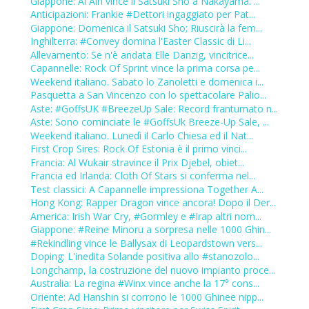
Giappone: Al Ain vince il Satsuki Sho a Nakayama. ...
Anticipazioni: Frankie #Dettori ingaggiato per Pat...
Giappone: Domenica il Satsuki Sho; Riuscirà la fem...
Inghilterra: #Convey domina l'Easter Classic di Li...
Allevamento: Se n'è andata Elle Danzig, vincitrice...
Capannelle: Rock Of Sprint vince la prima corsa pe...
Weekend italiano. Sabato lo Zanoletti e domenica i...
Pasquetta a San Vincenzo con lo spettacolare Palio...
Aste: #GoffsUK #BreezeUp Sale: Record frantumato n...
Aste: Sono cominciate le #GoffsUk Breeze-Up Sale, ...
Weekend italiano. Lunedì il Carlo Chiesa ed il Nat...
First Crop Sires: Rock Of Estonia è il primo vinci...
Francia: Al Wukair stravince il Prix Djebel, obiet...
Francia ed Irlanda: Cloth Of Stars si conferma nel...
Test classici: A Capannelle impressiona Together A...
Hong Kong: Rapper Dragon vince ancora! Dopo il Der...
America: Irish War Cry, #Gormley e #Irap altri nom...
Giappone: #Reine Minoru a sorpresa nelle 1000 Ghin...
#Rekindling vince le Ballysax di Leopardstown vers...
Doping: L'inedita Solande positiva allo #stanozolo...
Longchamp, la costruzione del nuovo impianto proce...
Australia: La regina #Winx vince anche la 17° cons...
Oriente: Ad Hanshin si corrono le 1000 Ghinee nipp...