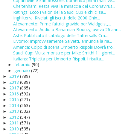
Capannelle e San Rossore, domenica primi trials ve...
Cheltenham: Resta viva la minaccia del Coronavirus...
Ratings: Ecco i valori della Saudi Cup e chi ci sa...
Inghilterra: Rivelati gli iscritti delle 2000 Ghin...
Allevamento: Prime fattrici gravide per Waldgeist,...
Allevamento: Addio a Bahamian Bounty, aveva 26 ann...
Aste: Pubblicato il catalogo delle Tattersalls Cra...
Livorno: Improvvisamente Salvetti, annuncia la ria...
America: Colpo di scena Umberto Rispoli! Dovrà tro...
Saudi Cup: Multa monstre per Mike Smith! 11 giorni...
Italians: Tripletta per Umberto Rispoli. I risulta...
febbraio
(90)
►
gennaio
(72)
►
2019
(789)
►
2018
(689)
►
2017
(865)
►
2016
(592)
►
2015
(571)
►
2014
(563)
►
2013
(532)
►
2012
(547)
►
2011
(571)
►
2010
(535)
►