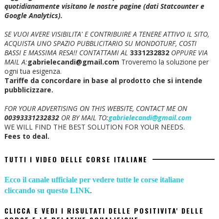
quotidianamente visitano le nostre pagine (dati Statcounter e
Google Analytics).
SE VUOI AVERE VISIBILITA' E CONTRIBUIRE A TENERE ATTIVO IL SITO,
ACQUISTA UNO SPAZIO PUBBLICITARIO SU MONDOTURF, COSTI
BASSI E MASSIMA RESA!!
CONTATTAMI AL
3331232832
OPPURE VIA
MAIL A:
gabrielecandi@gmail.com
Troveremo la soluzione per
ogni tua esigenza.
Tariffe da concordare in base al prodotto che si intende
pubblicizzare.
FOR YOUR ADVERTISING ON THIS WEBSITE, CONTACT ME ON
00393331232832
OR BY MAIL TO:
gabrielecandi@gmail.com
WE WILL FIND THE BEST SOLUTION FOR YOUR NEEDS.
Fees to deal.
TUTTI I VIDEO DELLE CORSE ITALIANE
Ecco il canale ufficiale per vedere tutte le corse italiane
cliccando su questo LINK
.
CLICCA E VEDI I RISULTATI DELLE POSITIVITA' DELLE