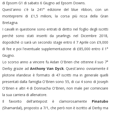
di Epsom G1 di sabato 6 Giugno ad Epsom Downs.
Quest'anno c'è la 241° edizione del blue ribbon, con un
montepremi di £1,5 milioni, la corsa più ricca della Gran
Bretagna.
I cavalli in questione sono entrati di diritto nel foglio degli iscritti
perchè sono stati inseriti da yearlings nel Dicembre 2018,
dopodichè ci sarà un secondo stage entro il 7 Aprile con £9,000
di fee e poi l'eventuale supplementazione di £85,000 entro il 1°
Giugno.
Lo scorso anno a vincere fu Aidan O'Brien che ottenne il suo 7°
Derby grazie ad
Anthony Van Dyck
. Quest'anno ovviamente il
plotone irlandese è formato di 47 iscritti ma in generale quelli
presentati dalla famiglia O'Brien sono 55, di cui 4 sono di Joseph
O'Brien e altri 4 di Donnacha O'Brien, non male per cominciare
la sua carriera di allenatore.
Il favorito dell'antepost è clamorosamente
Pinatubo
(Shamardal), proposto a 7/1, che però non è iscritto al Derby ma