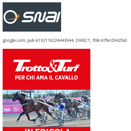
google.com, pub-6192116224443944, DIRECT, f08c47fec0942fa0