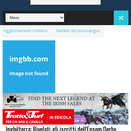
rnamenti continui
Market del purosangue. La lista dei cavalli in ve
Inghilterra: Rivelati gli iscritti dell'Epsom Derby