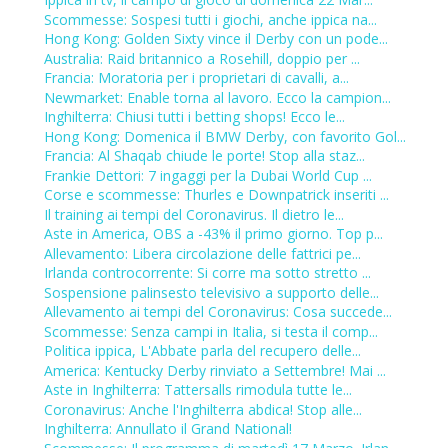
Scommesse: Sospesi tutti i giochi, anche ippica na...
Hong Kong: Golden Sixty vince il Derby con un pode...
Australia: Raid britannico a Rosehill, doppio per ...
Francia: Moratoria per i proprietari di cavalli, a...
Newmarket: Enable torna al lavoro. Ecco la campion...
Inghilterra: Chiusi tutti i betting shops! Ecco le...
Hong Kong: Domenica il BMW Derby, con favorito Gol...
Francia: Al Shaqab chiude le porte! Stop alla staz...
Frankie Dettori: 7 ingaggi per la Dubai World Cup ...
Corse e scommesse: Thurles e Downpatrick inseriti ...
Il training ai tempi del Coronavirus. Il dietro le...
Aste in America, OBS a -43% il primo giorno. Top p...
Allevamento: Libera circolazione delle fattrici pe...
Irlanda controcorrente: Si corre ma sotto stretto ...
Sospensione palinsesto televisivo a supporto delle...
Allevamento ai tempi del Coronavirus: Cosa succede...
Scommesse: Senza campi in Italia, si testa il comp...
Politica ippica, L'Abbate parla del recupero delle...
America: Kentucky Derby rinviato a Settembre! Mai ...
Aste in Inghilterra: Tattersalls rimodula tutte le...
Coronavirus: Anche l'Inghilterra abdica! Stop alle...
Inghilterra: Annullato il Grand National!