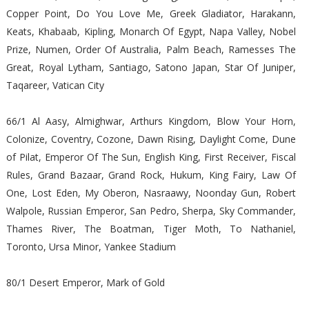
Copper Point, Do You Love Me, Greek Gladiator, Harakann,
Keats, Khabaab, Kipling, Monarch Of Egypt, Napa Valley, Nobel
Prize, Numen, Order Of Australia, Palm Beach, Ramesses The
Great, Royal Lytham, Santiago, Satono Japan, Star Of Juniper,
Taqareer, Vatican City
66/1 Al Aasy, Almighwar, Arthurs Kingdom, Blow Your Horn,
Colonize, Coventry, Cozone, Dawn Rising, Daylight Come, Dune
of Pilat, Emperor Of The Sun, English King, First Receiver, Fiscal
Rules, Grand Bazaar, Grand Rock, Hukum, King Fairy, Law Of
One, Lost Eden, My Oberon, Nasraawy, Noonday Gun, Robert
Walpole, Russian Emperor, San Pedro, Sherpa, Sky Commander,
Thames River, The Boatman, Tiger Moth, To Nathaniel,
Toronto, Ursa Minor, Yankee Stadium
80/1 Desert Emperor, Mark of Gold