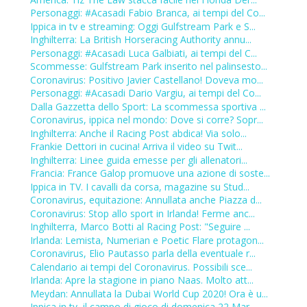
Personaggi: #Acasadi Fabio Branca, ai tempi del Co...
Ippica in tv e streaming: Oggi Gulfstream Park e S...
Inghilterra: La British Horseracing Authority annu...
Personaggi: #Acasadi Luca Galbiati, ai tempi del C...
Scommesse: Gulfstream Park inserito nel palinsesto...
Coronavirus: Positivo Javier Castellano! Doveva mo...
Personaggi: #Acasadi Dario Vargiu, ai tempi del Co...
Dalla Gazzetta dello Sport: La scommessa sportiva ...
Coronavirus, ippica nel mondo: Dove si corre? Sopr...
Inghilterra: Anche il Racing Post abdica! Via solo...
Frankie Dettori in cucina! Arriva il video su Twit...
Inghilterra: Linee guida emesse per gli allenatori...
Francia: France Galop promuove una azione di soste...
Ippica in TV. I cavalli da corsa, magazine su Stud...
Coronavirus, equitazione: Annullata anche Piazza d...
Coronavirus: Stop allo sport in Irlanda! Ferme anc...
Inghilterra, Marco Botti al Racing Post: "Seguire ...
Irlanda: Lemista, Numerian e Poetic Flare protagon...
Coronavirus, Elio Pautasso parla della eventuale r...
Calendario ai tempi del Coronavirus. Possibili sce...
Irlanda: Apre la stagione in piano Naas. Molto att...
Meydan: Annullata la Dubai World Cup 2020! Ora è u...
Ippica in tv, il campo di gioco di domenica 22 Mar...