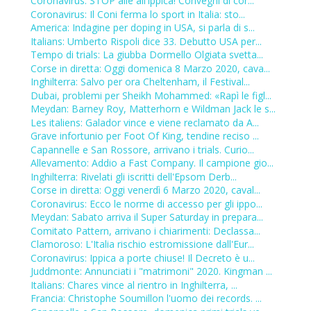
Coronavirus: STOP alle all'ippica! Convegni di cor...
Coronavirus: Il Coni ferma lo sport in Italia: sto...
America: Indagine per doping in USA, si parla di s...
Italians: Umberto Rispoli dice 33. Debutto USA per...
Tempo di trials: La giubba Dormello Olgiata svetta...
Corse in diretta: Oggi domenica 8 Marzo 2020, cava...
Inghilterra: Salvo per ora Cheltenham, il Festival...
Dubai, problemi per Sheikh Mohammed: «Rapì le figl...
Meydan: Barney Roy, Matterhorn e Wildman Jack le s...
Les italiens: Galador vince e viene reclamato da A...
Grave infortunio per Foot Of King, tendine reciso ...
Capannelle e San Rossore, arrivano i trials. Curio...
Allevamento: Addio a Fast Company. Il campione gio...
Inghilterra: Rivelati gli iscritti dell'Epsom Derb...
Corse in diretta: Oggi venerdì 6 Marzo 2020, caval...
Coronavirus: Ecco le norme di accesso per gli ippo...
Meydan: Sabato arriva il Super Saturday in prepara...
Comitato Pattern, arrivano i chiarimenti: Declassa...
Clamoroso: L'Italia rischio estromissione dall'Eur...
Coronavirus: Ippica a porte chiuse! Il Decreto è u...
Juddmonte: Annunciati i "matrimoni" 2020. Kingman ...
Italians: Chares vince al rientro in Inghilterra, ...
Francia: Christophe Soumillon l'uomo dei records. ...