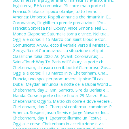
Scommesse: Il programma di martedì 17 Marzo. Irlan...
Inghilterra, BHA comunica: "Si corre ma a porte ch...
Francia: Si blocca l'ippica oltralpe, tutto fermo ...
America: Umberto Rispoli annuncia che rimarrà in C...
Coronavirus, l'Inghilterra prende precauzioni: "Po...
Francia: Sorpresa nell'Exbury, vince Simona. Nel L...
Mondo Giappone: Saturnalia torna e vince. Nel tria...
Oggi alle corse: Il 15 Marzo con Saint Cloud e Cor...
Comunicato ANAG, ecco il verbale verso il Minister...
Geografia del Coronavirus: La situazione dell'ippi...
Classifiche Italia 2020..AC (Avanti Coronavirus). ...
Saint-Cloud: Way To Paris nell'Exbury.. a porte ch...
Cheltenham, chiusura con il...botto! Clamoroso Gos...
Oggi alle corse: Il 13 Marzo in tv Cheltenham, Cha...
Francia, uno spot per promuovere l'ippica: "Il cas...
Dubai: Meydan annuncia la notte della Dubai World ...
Cheltenham, day 3: Min, Samcro, Sire du Berlais e ...
Irlanda: Corse a porte chiuse fino al 29 Marzo! Bo...
Cheltenham: Oggi 12 Marzo chi corre e dove vedere ...
Cheltenham, day 2: Champ si conferma...campione. P...
America: Sospesi Jason Servis e Jorge Navarro! Ind...
Cheltenham, day 1: Epatante illumina un Festival i...
Oggi alle corse. Cheltenham in accettazione e visi...