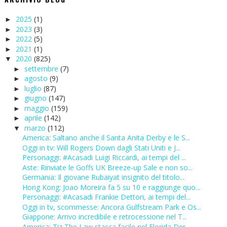
2025
(1)
►
2023
(3)
►
2022
(5)
►
2021
(1)
►
2020
(825)
▼
settembre
(7)
►
agosto
(9)
►
luglio
(87)
►
giugno
(147)
►
maggio
(159)
►
aprile
(142)
►
marzo
(112)
▼
America: Saltano anche il Santa Anita Derby e le S...
Oggi in tv: Will Rogers Down dagli Stati Uniti e J...
Personaggi: #Acasadi Luigi Riccardi, ai tempi del ...
Aste: Rinviate le Goffs UK Breeze-up Sale e non so...
Germania: Il giovane Rubaiyat insignito del titolo...
Hong Kong: Joao Moreira fa 5 su 10 e raggiunge quo...
Personaggi: #Acasadi Frankie Dettori, ai tempi del...
Oggi in tv, scommesse: Ancora Gulfstream Park e Os...
Giappone: Arrivo incredibile e retrocessione nel T...
America: Tiz The Law stacca facile nel Florida Der...