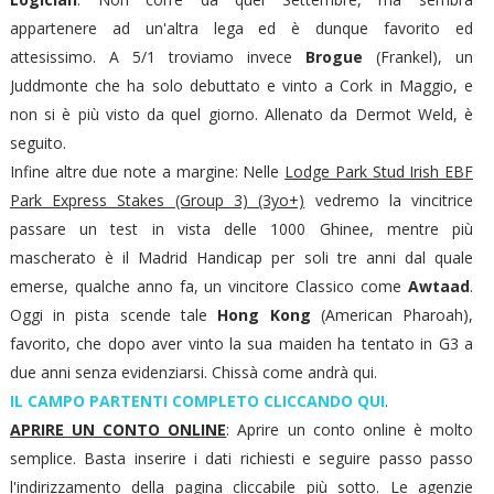
appartenere ad un'altra lega ed è dunque favorito ed
attesissimo. A 5/1 troviamo invece
Brogue
(Frankel), un
Juddmonte che ha solo debuttato e vinto a Cork in Maggio, e
non si è più visto da quel giorno. Allenato da Dermot Weld, è
seguito.
Infine altre due note a margine: Nelle
Lodge Park Stud Irish EBF
Park Express Stakes (Group 3) (3yo+)
vedremo la vincitrice
passare un test in vista delle 1000 Ghinee, mentre più
mascherato è il Madrid Handicap per soli tre anni dal quale
emerse, qualche anno fa, un vincitore Classico come
Awtaad
.
Oggi in pista scende tale
Hong Kong
(American Pharoah),
favorito, che dopo aver vinto la sua maiden ha tentato in G3 a
due anni senza evidenziarsi. Chissà come andrà qui.
IL CAMPO PARTENTI COMPLETO CLICCANDO QUI
.
APRIRE UN CONTO ONLINE
: Aprire un conto online è molto
semplice. Basta inserire i dati richiesti e seguire passo passo
l'indirizzamento della pagina cliccabile più sotto. Le agenzie