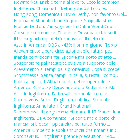
Newmarket: Enable torna al lavoro. Ecco la campion...
Inghilterra: Chiusi tutti i betting shops! Ecco le...
Hong Kong: Domenica il BMW Derby, con favorito Gol...
Francia: Al Shaqab chiude le porte! Stop alla staz...
Frankie Dettori: 7 ingaggi per la Dubai World Cup ...
Corse e scommesse: Thurles e Downpatrick inseriti ...
Il training ai tempi del Coronavirus. Il dietro le...
Aste in America, OBS a -43% il primo giorno. Top p...
Allevamento: Libera circolazione delle fattrici pe...
Irlanda controcorrente: Si corre ma sotto stretto ...
Sospensione palinsesto televisivo a supporto delle...
Allevamento ai tempi del Coronavirus: Cosa succede...
Scommesse: Senza campi in Italia, si testa il comp...
Politica ippica, L'Abbate parla del recupero delle...
America: Kentucky Derby rinviato a Settembre! Mai ...
Aste in Inghilterra: Tattersalls rimodula tutte le...
Coronavirus: Anche l'Inghilterra abdica! Stop alle...
Inghilterra: Annullato il Grand National!
Scommesse: Il programma di martedì 17 Marzo. Irlan...
Inghilterra, BHA comunica: "Si corre ma a porte ch...
Francia: Si blocca l'ippica oltralpe, tutto fermo ...
America: Umberto Rispoli annuncia che rimarrà in C...
Coronavirus, l'Inghilterra prende precauzioni: "Po...