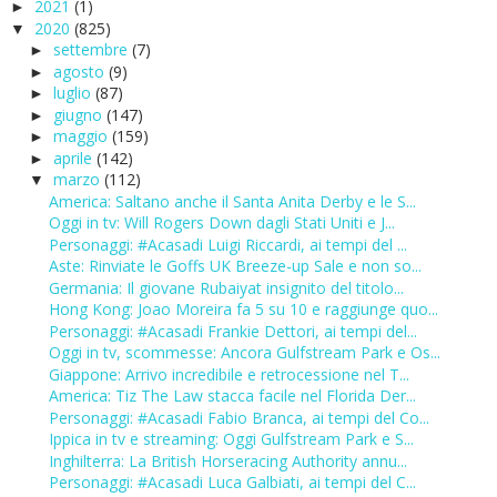
2021
(1)
►
2020
(825)
▼
settembre
(7)
►
agosto
(9)
►
luglio
(87)
►
giugno
(147)
►
maggio
(159)
►
aprile
(142)
►
marzo
(112)
▼
America: Saltano anche il Santa Anita Derby e le S...
Oggi in tv: Will Rogers Down dagli Stati Uniti e J...
Personaggi: #Acasadi Luigi Riccardi, ai tempi del ...
Aste: Rinviate le Goffs UK Breeze-up Sale e non so...
Germania: Il giovane Rubaiyat insignito del titolo...
Hong Kong: Joao Moreira fa 5 su 10 e raggiunge quo...
Personaggi: #Acasadi Frankie Dettori, ai tempi del...
Oggi in tv, scommesse: Ancora Gulfstream Park e Os...
Giappone: Arrivo incredibile e retrocessione nel T...
America: Tiz The Law stacca facile nel Florida Der...
Personaggi: #Acasadi Fabio Branca, ai tempi del Co...
Ippica in tv e streaming: Oggi Gulfstream Park e S...
Inghilterra: La British Horseracing Authority annu...
Personaggi: #Acasadi Luca Galbiati, ai tempi del C...