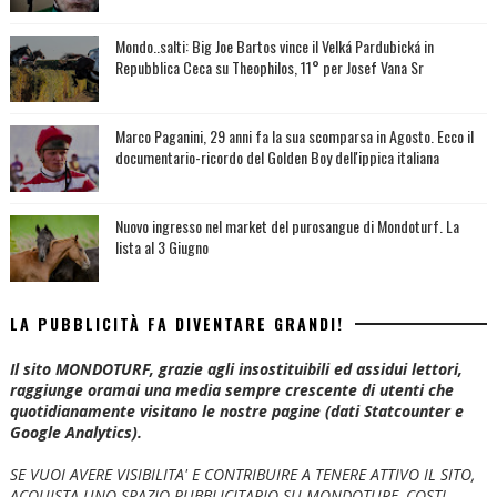
Mondo..salti: Big Joe Bartos vince il Velká Pardubická in
Repubblica Ceca su Theophilos, 11° per Josef Vana Sr
Marco Paganini, 29 anni fa la sua scomparsa in Agosto. Ecco il
documentario-ricordo del Golden Boy dell'ippica italiana
Nuovo ingresso nel market del purosangue di Mondoturf. La
lista al 3 Giugno
LA PUBBLICITÀ FA DIVENTARE GRANDI!
Il sito MONDOTURF, grazie agli insostituibili ed assidui lettori,
raggiunge oramai una media sempre crescente di utenti che
quotidianamente visitano le nostre pagine (dati Statcounter e
Google Analytics).
SE VUOI AVERE VISIBILITA' E CONTRIBUIRE A TENERE ATTIVO IL SITO,
ACQUISTA UNO SPAZIO PUBBLICITARIO SU MONDOTURF, COSTI