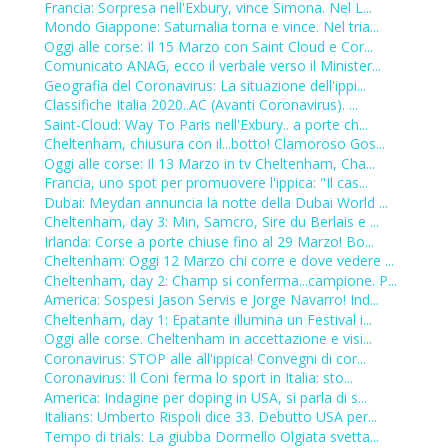
Francia: Sorpresa nell'Exbury, vince Simona. Nel L...
Mondo Giappone: Saturnalia torna e vince. Nel tria...
Oggi alle corse: Il 15 Marzo con Saint Cloud e Cor...
Comunicato ANAG, ecco il verbale verso il Minister...
Geografia del Coronavirus: La situazione dell'ippi...
Classifiche Italia 2020..AC (Avanti Coronavirus). ...
Saint-Cloud: Way To Paris nell'Exbury.. a porte ch...
Cheltenham, chiusura con il...botto! Clamoroso Gos...
Oggi alle corse: Il 13 Marzo in tv Cheltenham, Cha...
Francia, uno spot per promuovere l'ippica: "Il cas...
Dubai: Meydan annuncia la notte della Dubai World ...
Cheltenham, day 3: Min, Samcro, Sire du Berlais e ...
Irlanda: Corse a porte chiuse fino al 29 Marzo! Bo...
Cheltenham: Oggi 12 Marzo chi corre e dove vedere ...
Cheltenham, day 2: Champ si conferma...campione. P...
America: Sospesi Jason Servis e Jorge Navarro! Ind...
Cheltenham, day 1: Epatante illumina un Festival i...
Oggi alle corse. Cheltenham in accettazione e visi...
Coronavirus: STOP alle all'ippica! Convegni di cor...
Coronavirus: Il Coni ferma lo sport in Italia: sto...
America: Indagine per doping in USA, si parla di s...
Italians: Umberto Rispoli dice 33. Debutto USA per...
Tempo di trials: La giubba Dormello Olgiata svetta...