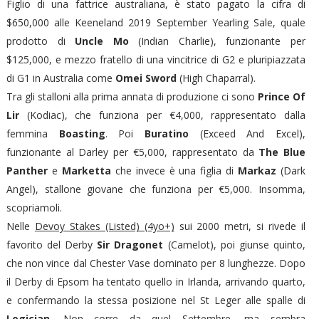
Figlio di una fattrice australiana, è stato pagato la cifra di
$650,000 alle Keeneland 2019 September Yearling Sale, quale
prodotto di
Uncle Mo
(Indian Charlie), funzionante per
$125,000, e mezzo fratello di una vincitrice di G2 e pluripiazzata
di G1 in Australia come
Omei Sword
(High Chaparral).
Tra gli stalloni alla prima annata di produzione ci sono
Prince Of
Lir
(Kodiac), che funziona per €4,000, rappresentato dalla
femmina
Boasting
. Poi
Buratino
(Exceed And Excel),
funzionante al Darley per €5,000, rappresentato da
The Blue
Panther
e
Marketta
che invece è una figlia di
Markaz
(Dark
Angel), stallone giovane che funziona per €5,000. Insomma,
scopriamoli.
Nelle
Devoy Stakes (Listed) (4yo+)
sui 2000 metri, si rivede il
favorito del Derby
Sir Dragonet
(Camelot), poi giunse quinto,
che non vince dal Chester Vase dominato per 8 lunghezze. Dopo
il Derby di Epsom ha tentato quello in Irlanda, arrivando quarto,
e confermando la stessa posizione nel St Leger alle spalle di
Logician
. Non corre da quel Settembre, ma sembra