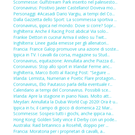
Scommesse: Gulfstream Park inserito nel palinsesto...
Coronavirus: Positivo Javier Castellano! Doveva mo...
Personaggi: #Acasadi Dario Vargiu, ai tempi del Co...
Dalla Gazzetta dello Sport: La scommessa sportiva ...
Coronavirus, ippica nel mondo: Dove si corre? Sopr...
Inghilterra: Anche il Racing Post abdica! Via solo...
Frankie Dettori in cucina! Arriva il video su Twit...
Inghilterra: Linee guida emesse per gli allenatori...
Francia: France Galop promuove una azione di soste...
Ippica in TV. I cavalli da corsa, magazine su Stud...
Coronavirus, equitazione: Annullata anche Piazza d...
Coronavirus: Stop allo sport in Irlanda! Ferme anc...
Inghilterra, Marco Botti al Racing Post: "Seguire ...
Irlanda: Lemista, Numerian e Poetic Flare protagon...
Coronavirus, Elio Pautasso parla della eventuale r...
Calendario ai tempi del Coronavirus. Possibili sce...
Irlanda: Apre la stagione in piano Naas. Molto att...
Meydan: Annullata la Dubai World Cup 2020! Ora è u...
Ippica in tv, il campo di gioco di domenica 22 Mar...
Scommesse: Sospesi tutti i giochi, anche ippica na...
Hong Kong: Golden Sixty vince il Derby con un pode...
Australia: Raid britannico a Rosehill, doppio per ...
Francia: Moratoria per i proprietari di cavalli, a...