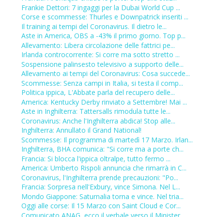
Frankie Dettori: 7 ingaggi per la Dubai World Cup ...
Corse e scommesse: Thurles e Downpatrick inseriti ...
Il training ai tempi del Coronavirus. Il dietro le...
Aste in America, OBS a -43% il primo giorno. Top p...
Allevamento: Libera circolazione delle fattrici pe...
Irlanda controcorrente: Si corre ma sotto stretto ...
Sospensione palinsesto televisivo a supporto delle...
Allevamento ai tempi del Coronavirus: Cosa succede...
Scommesse: Senza campi in Italia, si testa il comp...
Politica ippica, L'Abbate parla del recupero delle...
America: Kentucky Derby rinviato a Settembre! Mai ...
Aste in Inghilterra: Tattersalls rimodula tutte le...
Coronavirus: Anche l'Inghilterra abdica! Stop alle...
Inghilterra: Annullato il Grand National!
Scommesse: Il programma di martedì 17 Marzo. Irlan...
Inghilterra, BHA comunica: "Si corre ma a porte ch...
Francia: Si blocca l'ippica oltralpe, tutto fermo ...
America: Umberto Rispoli annuncia che rimarrà in C...
Coronavirus, l'Inghilterra prende precauzioni: "Po...
Francia: Sorpresa nell'Exbury, vince Simona. Nel L...
Mondo Giappone: Saturnalia torna e vince. Nel tria...
Oggi alle corse: Il 15 Marzo con Saint Cloud e Cor...
Comunicato ANAG, ecco il verbale verso il Minister...