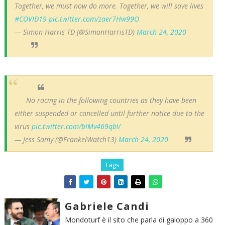
Together, we must now do more. Together, we will save lives
#COVID19
pic.twitter.com/zaer7Hw99O
— Simon Harris TD (@SimonHarrisTD)
March 24, 2020
No racing in the following countries as they have been
either suspended or cancelled until further notice due to the
virus
pic.twitter.com/bIMv469qbV
— Jess Samy (@FrankelWatch13)
March 24, 2020
Tags
Gabriele Candi
Mondoturf è il sito che parla di galoppo a 360