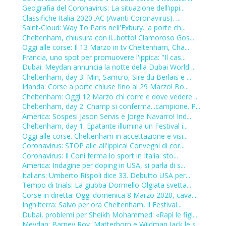
Geografia del Coronavirus: La situazione dell'ippi...
Classifiche Italia 2020..AC (Avanti Coronavirus). ...
Saint-Cloud: Way To Paris nell'Exbury.. a porte ch...
Cheltenham, chiusura con il...botto! Clamoroso Gos...
Oggi alle corse: Il 13 Marzo in tv Cheltenham, Cha...
Francia, uno spot per promuovere l'ippica: "Il cas...
Dubai: Meydan annuncia la notte della Dubai World ...
Cheltenham, day 3: Min, Samcro, Sire du Berlais e ...
Irlanda: Corse a porte chiuse fino al 29 Marzo! Bo...
Cheltenham: Oggi 12 Marzo chi corre e dove vedere ...
Cheltenham, day 2: Champ si conferma...campione. P...
America: Sospesi Jason Servis e Jorge Navarro! Ind...
Cheltenham, day 1: Epatante illumina un Festival i...
Oggi alle corse. Cheltenham in accettazione e visi...
Coronavirus: STOP alle all'ippica! Convegni di cor...
Coronavirus: Il Coni ferma lo sport in Italia: sto...
America: Indagine per doping in USA, si parla di s...
Italians: Umberto Rispoli dice 33. Debutto USA per...
Tempo di trials: La giubba Dormello Olgiata svetta...
Corse in diretta: Oggi domenica 8 Marzo 2020, cava...
Inghilterra: Salvo per ora Cheltenham, il Festival...
Dubai, problemi per Sheikh Mohammed: «Rapì le figl...
Meydan: Barney Roy, Matterhorn e Wildman Jack le s...