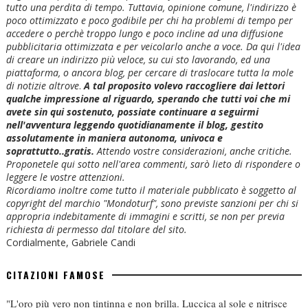
tutto una perdita di tempo. Tuttavia, opinione comune, l'indirizzo è
poco ottimizzato e poco godibile per chi ha problemi di tempo per
accedere o perchè troppo lungo e poco incline ad una diffusione
pubblicitaria ottimizzata e per veicolarlo anche a voce. Da qui l'idea
di creare un indirizzo più veloce, su cui sto lavorando, ed una
piattaforma, o ancora blog, per cercare di traslocare tutta la mole
di notizie altrove
.
A tal proposito volevo raccogliere dai lettori
qualche impressione al riguardo, sperando che tutti voi che mi
avete sin qui sostenuto, possiate continuare a seguirmi
nell'avventura leggendo quotidianamente il blog, gestito
assolutamente in maniera autonoma, univoca e
soprattutto..gratis.
Attendo vostre considerazioni, anche critiche.
Proponetele qui sotto nell'area commenti, sarò lieto di rispondere o
leggere le vostre attenzioni.
Ricordiamo inoltre come tutto il materiale pubblicato è soggetto al
copyright del marchio "Mondoturf", sono previste sanzioni per chi si
appropria indebitamente di immagini e scritti, se non per previa
richiesta di permesso dal titolare del sito.
Cordialmente, Gabriele Candi
CITAZIONI FAMOSE
"L'oro più vero non tintinna e non brilla. Luccica al sole e nitrisce