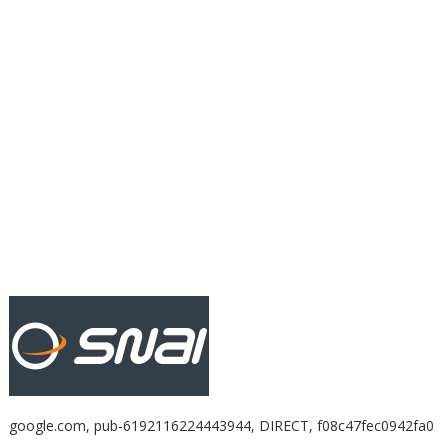
google.com, pub-6192116224443944, DIRECT, f08c47fec0942fa0