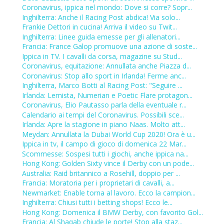
Coronavirus, ippica nel mondo: Dove si corre? Sopr...
Inghilterra: Anche il Racing Post abdica! Via solo...
Frankie Dettori in cucina! Arriva il video su Twit...
Inghilterra: Linee guida emesse per gli allenatori...
Francia: France Galop promuove una azione di soste...
Ippica in TV. I cavalli da corsa, magazine su Stud...
Coronavirus, equitazione: Annullata anche Piazza d...
Coronavirus: Stop allo sport in Irlanda! Ferme anc...
Inghilterra, Marco Botti al Racing Post: "Seguire ...
Irlanda: Lemista, Numerian e Poetic Flare protagon...
Coronavirus, Elio Pautasso parla della eventuale r...
Calendario ai tempi del Coronavirus. Possibili sce...
Irlanda: Apre la stagione in piano Naas. Molto att...
Meydan: Annullata la Dubai World Cup 2020! Ora è u...
Ippica in tv, il campo di gioco di domenica 22 Mar...
Scommesse: Sospesi tutti i giochi, anche ippica na...
Hong Kong: Golden Sixty vince il Derby con un pode...
Australia: Raid britannico a Rosehill, doppio per ...
Francia: Moratoria per i proprietari di cavalli, a...
Newmarket: Enable torna al lavoro. Ecco la campion...
Inghilterra: Chiusi tutti i betting shops! Ecco le...
Hong Kong: Domenica il BMW Derby, con favorito Gol...
Francia: Al Shaqab chiude le porte! Stop alla staz...