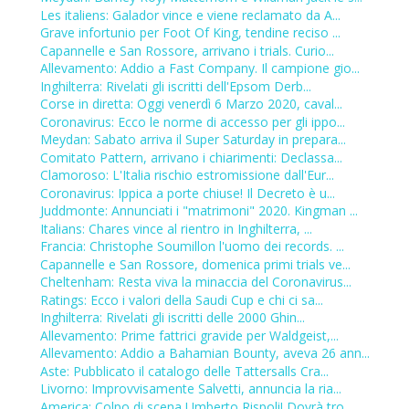
Les italiens: Galador vince e viene reclamato da A...
Grave infortunio per Foot Of King, tendine reciso ...
Capannelle e San Rossore, arrivano i trials. Curio...
Allevamento: Addio a Fast Company. Il campione gio...
Inghilterra: Rivelati gli iscritti dell'Epsom Derb...
Corse in diretta: Oggi venerdì 6 Marzo 2020, caval...
Coronavirus: Ecco le norme di accesso per gli ippo...
Meydan: Sabato arriva il Super Saturday in prepara...
Comitato Pattern, arrivano i chiarimenti: Declassa...
Clamoroso: L'Italia rischio estromissione dall'Eur...
Coronavirus: Ippica a porte chiuse! Il Decreto è u...
Juddmonte: Annunciati i "matrimoni" 2020. Kingman ...
Italians: Chares vince al rientro in Inghilterra, ...
Francia: Christophe Soumillon l'uomo dei records. ...
Capannelle e San Rossore, domenica primi trials ve...
Cheltenham: Resta viva la minaccia del Coronavirus...
Ratings: Ecco i valori della Saudi Cup e chi ci sa...
Inghilterra: Rivelati gli iscritti delle 2000 Ghin...
Allevamento: Prime fattrici gravide per Waldgeist,...
Allevamento: Addio a Bahamian Bounty, aveva 26 ann...
Aste: Pubblicato il catalogo delle Tattersalls Cra...
Livorno: Improvvisamente Salvetti, annuncia la ria...
America: Colpo di scena Umberto Rispoli! Dovrà tro...