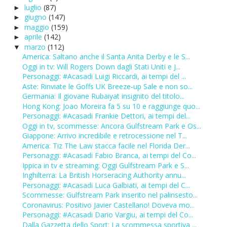
luglio
(87)
►
giugno
(147)
►
maggio
(159)
►
aprile
(142)
►
marzo
(112)
▼
America: Saltano anche il Santa Anita Derby e le S...
Oggi in tv: Will Rogers Down dagli Stati Uniti e J...
Personaggi: #Acasadi Luigi Riccardi, ai tempi del ...
Aste: Rinviate le Goffs UK Breeze-up Sale e non so...
Germania: Il giovane Rubaiyat insignito del titolo...
Hong Kong: Joao Moreira fa 5 su 10 e raggiunge quo...
Personaggi: #Acasadi Frankie Dettori, ai tempi del...
Oggi in tv, scommesse: Ancora Gulfstream Park e Os...
Giappone: Arrivo incredibile e retrocessione nel T...
America: Tiz The Law stacca facile nel Florida Der...
Personaggi: #Acasadi Fabio Branca, ai tempi del Co...
Ippica in tv e streaming: Oggi Gulfstream Park e S...
Inghilterra: La British Horseracing Authority annu...
Personaggi: #Acasadi Luca Galbiati, ai tempi del C...
Scommesse: Gulfstream Park inserito nel palinsesto...
Coronavirus: Positivo Javier Castellano! Doveva mo...
Personaggi: #Acasadi Dario Vargiu, ai tempi del Co...
Dalla Gazzetta dello Sport: La scommessa sportiva ...