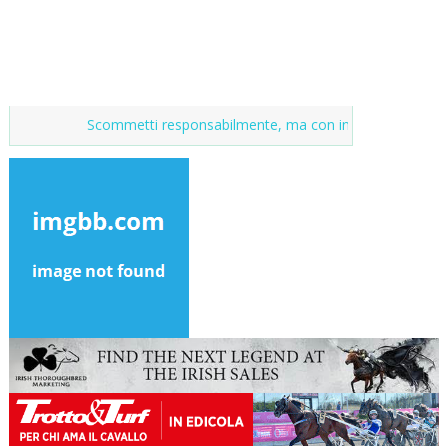
Scommetti responsabilmente, ma con incentivi
Market del pur