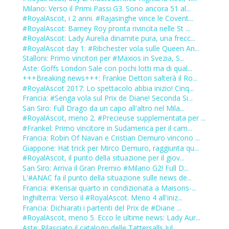
Milano: Verso il Primi Passi G3. Sono ancora 51 al...
#RoyalAscot, i 2 anni. #Rajasinghe vince le Covent...
#RoyalAscot: Barney Roy pronta rivincita nelle St ...
#RoyalAscot: Lady Aurelia dinamite pura, una frecc...
#RoyalAscot day 1: #Ribchester vola sulle Queen An...
Stalloni: Primo vincitori per #Maxios in Svezia, S...
Aste: Goffs London Sale con pochi lotti ma di qual...
+++Breaking news+++: Frankie Dettori salterà il Ro...
#RoyalAscot 2017: Lo spettacolo abbia inizio! Cinq...
Francia: #Senga vola sul Prix de Diane! Seconda Si...
San Siro: Full Drago da un capo all'altro nel Mila...
#RoyalAscot, meno 2. #Precieuse supplementata per ...
#Frankel: Primo vincitore in Sudamerica per il cam...
Francia: Robin Of Navan e Cristian Demuro vincono ...
Giappone: Hat trick per Mirco Demuro, raggiunta qu...
#RoyalAscot, il punto della situazione per il giov...
San Siro: Arriva il Gran Premio #Milano G2! Full D...
L'#ANAC fa il punto della situazione sulle news de...
Francia: #Kensai quarto in condizionata a Maisons-...
Inghilterra: Verso il #RoyalAscot. Meno 4 all'iniz...
Francia: Dichiarati i partenti del Prix de #Diane ...
#RoyalAscot, meno 5. Ecco le ultime news: Lady Aur...
Aste: Rilasciato il catalogo delle Tattersalls Jul...