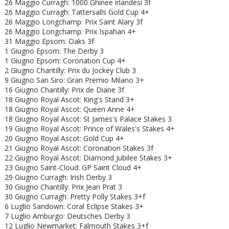
26 Maggio Curragh: 1000 Ghinee irlandesi 3f
26 Maggio Curragh: Tattersalls Gold Cup 4+
26 Maggio Longchamp: Prix Saint Alary 3f
26 Maggio Longchamp: Prix Ispahan 4+
31 Maggio Epsom: Oaks 3f
1 Giugno Epsom: The Derby 3
1 Giugno Epsom: Coronation Cup 4+
2 Giugno Chantilly: Prix du Jockey Club 3
9 Giugno San Siro: Gran Premio Milano 3+
16 Giugno Chantilly: Prix de Diane 3f
18 Giugno Royal Ascot: King's Stand 3+
18 Giugno
Royal Ascot: Queen Anne 4+
18 Giugno
Royal Ascot: St James's Palace Stakes 3
19 Giugno
Royal Ascot: Prince of Wales's Stakes 4+
20 Giugno
Royal Ascot: Gold Cup 4+
21 Giugno
Royal Ascot: Coronation Stakes 3f
22 Giugno
Royal Ascot:
Diamond Jubilee Stakes 3+
23 Giugno Saint-Cloud: GP Saint Cloud 4+
29 Giugno Curragh: Irish Derby 3
30 Giugno Chantilly: Prix Jean Prat 3
30 Giugno Curragh: Pretty Polly Stakes 3+f
6 Luglio Sandown: Coral Eclipse Stakes 3+
7 Luglio Amburgo: Deutsches Derby 3
12 Luglio Newmarket: Falmouth Stakes 3+f