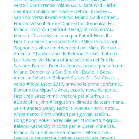
Verso il Gran Premio Milano G2: Ci sarà Wild Hacke...
Caduta al tondino per Frankie Dettori. Il jockey i...
San Siro: Verso il Gran Premio Milano G2 di domeni...
Francia: Verso il Prix de Diane G1 di domenica. Ec...
Milano: Trust You centra il Bersaglio! Triticum Vu...
Mercato: Trattativa in corso per Patriot Hero! Il ...
First Crop Sires sponsored NBF LANES: Primo vincit...
Giappone: 4 vittorie nel weekend per Mirco Demuro,...
America: #Tapwrit vince le Belmont Stakes, battuto...
Les Italiens: Val Nanda ottima seconda nel Prix Ha...
Saranno Famosi: Debutto impressionante per la femm...
Milano: Domenica a San Siro c'è l'Estate, il Bersa...
America: Sabato le Belmont Stakes G1. Out Classic ...
Verso #RoyalAscot 2017, arrivano le prime conferme...
Riunione tra Mipaaf e Anac, ecco le news del perio...
First Crop Sires: Primo vincitore per #Farhh, si t...
#Godolphin: John #Ferguson si dimette da team mana...
Se n'è andato Dandy Nicholls! Aveva 61 anni, noto ...
Allevamento: Primi vincitori per i giovani stallon...
Hong Kong: Poker incredibile per #Umberto #Rispoli...
Italians: Kaspersky in corsa per le Queen Anne Sta...
Milano: Zinia Grif vince da maiden il Vittorio Cre...
Francia: #Brametot e Cristian Demuro all'ultimo tu...