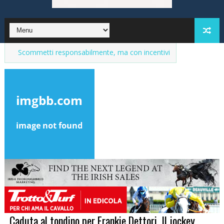
mmetti responsabilmente, ma con incentivi
Market del purosangue,
Caduta al tondino per Frankie Dettori. Il jockey