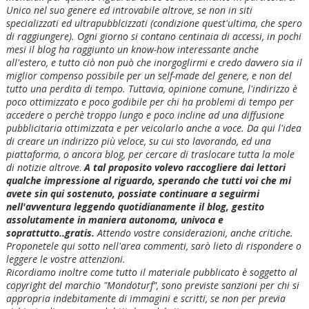
Unico nel suo genere ed introvabile altrove, se non in siti
specializzati ed ultrapubblcizzati (condizione quest'ultima, che spero
di raggiungere). Ogni giorno si contano centinaia di accessi, in pochi
mesi il blog ha raggiunto un know-how interessante anche
all'estero, e tutto ciò non può che inorgoglirmi e credo davvero sia il
miglior compenso possibile per un self-made del genere, e non del
tutto una perdita di tempo. Tuttavia, opinione comune, l'indirizzo è
poco ottimizzato e poco godibile per chi ha problemi di tempo per
accedere o perchè troppo lungo e poco incline ad una diffusione
pubblicitaria ottimizzata e per veicolarlo anche a voce. Da qui l'idea
di creare un indirizzo più veloce, su cui sto lavorando, ed una
piattaforma, o ancora blog, per cercare di traslocare tutta la mole
di notizie altrove
.
A tal proposito volevo raccogliere dai lettori
qualche impressione al riguardo, sperando che tutti voi che mi
avete sin qui sostenuto, possiate continuare a seguirmi
nell'avventura leggendo quotidianamente il blog, gestito
assolutamente in maniera autonoma, univoca e
soprattutto..gratis.
Attendo vostre considerazioni, anche critiche.
Proponetele qui sotto nell'area commenti, sarò lieto di rispondere o
leggere le vostre attenzioni.
Ricordiamo inoltre come tutto il materiale pubblicato è soggetto al
copyright del marchio "Mondoturf", sono previste sanzioni per chi si
appropria indebitamente di immagini e scritti, se non per previa