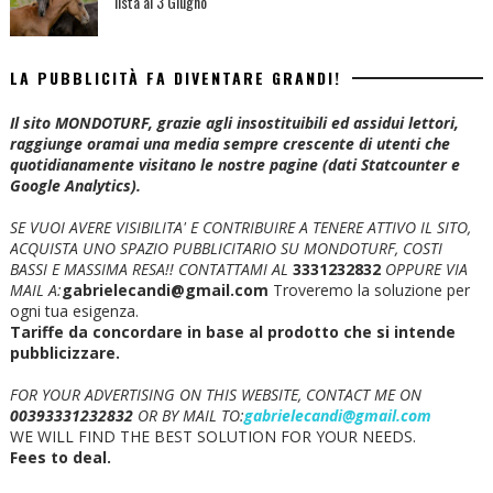
lista al 3 Giugno
LA PUBBLICITÀ FA DIVENTARE GRANDI!
Il sito MONDOTURF, grazie agli insostituibili ed assidui lettori,
raggiunge oramai una media sempre crescente di utenti che
quotidianamente visitano le nostre pagine (dati Statcounter e
Google Analytics).
SE VUOI AVERE VISIBILITA' E CONTRIBUIRE A TENERE ATTIVO IL SITO,
ACQUISTA UNO SPAZIO PUBBLICITARIO SU MONDOTURF, COSTI
BASSI E MASSIMA RESA!!
CONTATTAMI AL
3331232832
OPPURE VIA
MAIL A:
gabrielecandi@gmail.com
Troveremo la soluzione per
ogni tua esigenza.
Tariffe da concordare in base al prodotto che si intende
pubblicizzare.
FOR YOUR ADVERTISING ON THIS WEBSITE, CONTACT ME ON
00393331232832
OR BY MAIL TO:
gabrielecandi@gmail.com
WE WILL FIND THE BEST SOLUTION FOR YOUR NEEDS.
Fees to deal.