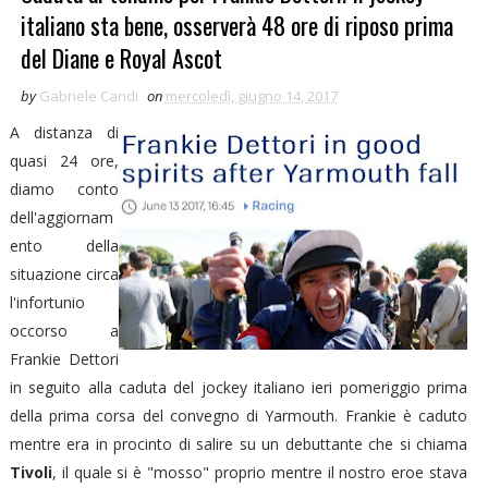
italiano sta bene, osserverà 48 ore di riposo prima
del Diane e Royal Ascot
by
Gabriele Candi
on
mercoledì, giugno 14, 2017
A distanza di
quasi 24 ore,
diamo conto
dell'aggiornam
ento della
situazione circa
l'infortunio
occorso a
Frankie Dettori
in seguito alla caduta del jockey italiano ieri pomeriggio prima
della prima corsa del convegno di Yarmouth. Frankie è caduto
mentre era in procinto di salire su un debuttante che si chiama
Tivoli
, il quale si è "mosso" proprio mentre il nostro eroe stava