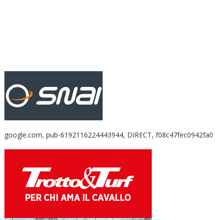
google.com, pub-6192116224443944, DIRECT, f08c47fec0942fa0