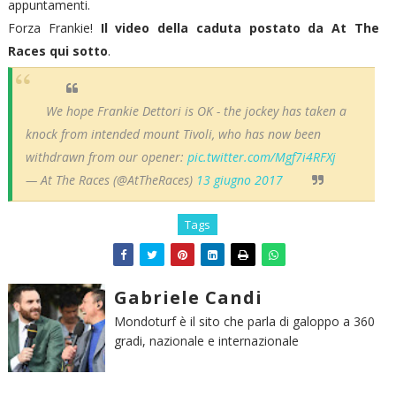
appuntamenti.
Forza Frankie!
Il video della caduta postato da At The
Races qui sotto
.
We hope Frankie Dettori is OK - the jockey has taken a
knock from intended mount Tivoli, who has now been
withdrawn from our opener:
pic.twitter.com/Mgf7i4RFXj
— At The Races (@AtTheRaces)
13 giugno 2017
Tags
Gabriele Candi
Mondoturf è il sito che parla di galoppo a 360
gradi, nazionale e internazionale