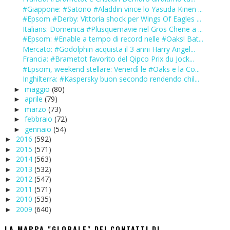
#Giappone: #Satono #Aladdin vince lo Yasuda Kinen ...
#Epsom #Derby: Vittoria shock per Wings Of Eagles ...
Italians: Domenica #Plusquemavie nel Gros Chene a ...
#Epsom: #Enable a tempo di record nelle #Oaks! Bat...
Mercato: #Godolphin acquista il 3 anni Harry Angel...
Francia: #Brametot favorito del Qipco Prix du Jock...
#Epsom, weekend stellare: Venerdì le #Oaks e la Co...
Inghilterra: #Kaspersky buon secondo rendendo chil...
maggio
(80)
►
aprile
(79)
►
marzo
(73)
►
febbraio
(72)
►
gennaio
(54)
►
2016
(592)
►
2015
(571)
►
2014
(563)
►
2013
(532)
►
2012
(547)
►
2011
(571)
►
2010
(535)
►
2009
(640)
►
LA MAPPA "GLOBALE" DEI CONTATTI DI