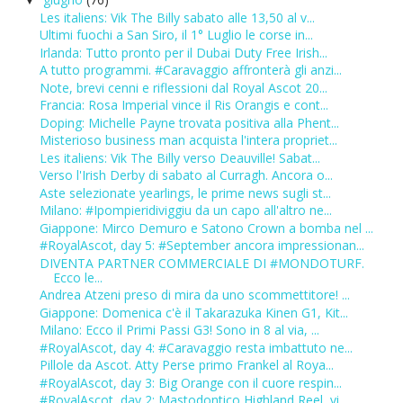
▼
Les italiens: Vik The Billy sabato alle 13,50 al v...
Ultimi fuochi a San Siro, il 1° Luglio le corse in...
Irlanda: Tutto pronto per il Dubai Duty Free Irish...
A tutto programmi. #Caravaggio affronterà gli anzi...
Note, brevi cenni e riflessioni dal Royal Ascot 20...
Francia: Rosa Imperial vince il Ris Orangis e cont...
Doping: Michelle Payne trovata positiva alla Phent...
Misterioso business man acquista l'intera propriet...
Les italiens: Vik The Billy verso Deauville! Sabat...
Verso l'Irish Derby di sabato al Curragh. Ancora o...
Aste selezionate yearlings, le prime news sugli st...
Milano: #Ipompieridiviggiu da un capo all'altro ne...
Giappone: Mirco Demuro e Satono Crown a bomba nel ...
#RoyalAscot, day 5: #September ancora impressionan...
DIVENTA PARTNER COMMERCIALE DI #MONDOTURF.
Ecco le...
Andrea Atzeni preso di mira da uno scommettitore! ...
Giappone: Domenica c'è il Takarazuka Kinen G1, Kit...
Milano: Ecco il Primi Passi G3! Sono in 8 al via, ...
#RoyalAscot, day 4: #Caravaggio resta imbattuto ne...
Pillole da Ascot. Atty Perse primo Frankel al Roya...
#RoyalAscot, day 3: Big Orange con il cuore respin...
#RoyalAscot, day 2: Mastodontico Highland Reel, vi...