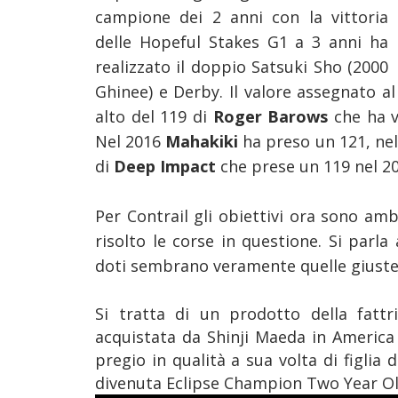
campione dei 2 anni con la vittoria
delle Hopeful Stakes G1 a 3 anni ha
realizzato il doppio Satsuki Sho (2000
Ghinee) e Derby. Il valore assegnato al
alto del 119 di
Roger Barows
che ha v
Nel 2016
Mahakiki
ha preso un 121, ne
di
Deep Impact
che prese un 119 nel 20
Per Contrail gli obiettivi ora sono ambi
risolto le corse in questione. Si parl
doti sembrano veramente quelle giust
Si tratta di un prodotto della fatt
acquistata da Shinji Maeda in America 
pregio in qualità a sua volta di figli
divenuta Eclipse Champion Two Year Old F