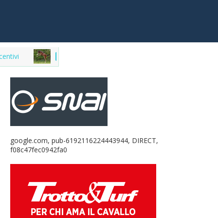
Market del purosangue, la lista delle fattrici in ve
FATTRICI
google.com, pub-6192116224443944, DIRECT,
f08c47fec0942fa0