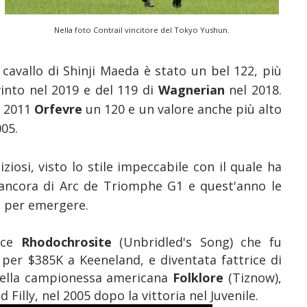
Nella foto Contrail vincitore del Tokyo Yushun.
 cavallo di Shinji Maeda è stato un bel 122, più
into nel 2019 e del 119 di
Wagnerian
nel 2018.
l 2011
Orfevre
un 120 e un valore anche più alto
05.
ziosi, visto lo stile impeccabile con il quale ha
a ancora di Arc de Triomphe G1 e quest'anno le
e per emergere.
rice
Rhodochrosite
(Unbridled's Song) che fu
per $385K a Keeneland, e diventata fattrice di
a della campionessa americana
Folklore
(Tiznow),
illy, nel 2005 dopo la vittoria nel Juvenile.