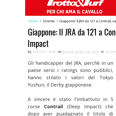
Home
/
Oriente
/
Giappone: Il JRA da 121 a Contrail, v
Giappone: Il JRA da 121 a Cont
Impact
by
Gabriele Candi
on
giovedì, giugno 04, 2020
in
Orient
Gli handicapper del JRA, perchè in un
paese serio i ratings sono pubblici,
hanno stilato i valori del Tokyo
Yushun, il Derby giapponese.
A vincere è stato l'imbattuto in 5
corse
Contrail
(Deep Impact) che
dopo aver guadagnato il titolo di