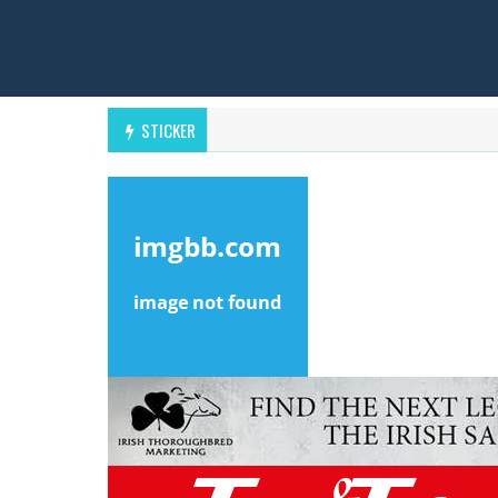
STICKER
APR