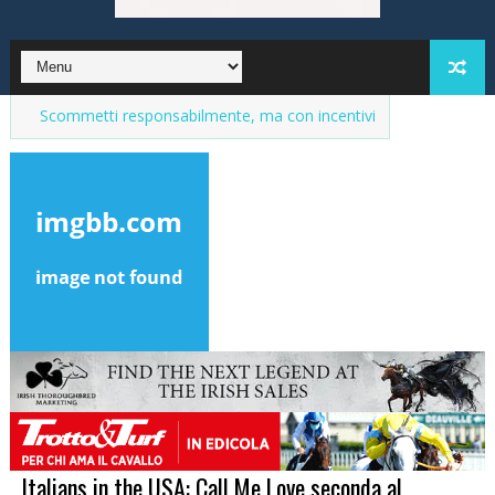
metti responsabilmente, ma con incentivi
Market del purosangue, 
Italians in the USA: Call Me Love seconda al