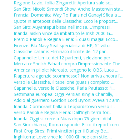
Regione Lazio, follia Zingaretti: Apertura sale sc...
San Siro: Nicolò Simondi Show! Anche Masterwin sta...
Francia: Domenica Way To Paris nel Ganay! Sfida a ...
Quote in antepost delle Classiche: Ecco le propost...
San Siro: Auyantepui bissa nell'Incisa. L'impressi...
Irlanda: Siskin vince da imbattuto le Irish 2000 G...
Premio Parioli e Regina Elena: È quasi magia! Ecco...
Firenze: Blu Navy Seal specialista di HP, 5° vitto...
Classiche italiane: Eliminato il limite dei 12 par...
Capannelle: Limite dei 12 partenti, selezione per ...
Mercato: Sheikh Fahad compra l'impressionante The ...
America in pillole: Mercato, tengono le OBS. Luca ...
Riapertura agenzie scommesse? Non arriva ancora l’...
Verso le Classiche, il tabellone (quasi) completo ...
Capannelle, verso le Classiche. Parla Pautasso: "I...
Settimana europea: Oggi Persian King a Chantilly, ...
Addio al guerriero Gordon Lord Byron: Aveva 12 ann...
Irlanda: Cormorant brilla a Leopardstown verso il ...
Verso Parioli e Regina Elena: Dall'Inghilterra for...
Irlanda: Oggi si corre a Naas dopo 76 giorni di bl...
San Siro chiama, Roma risponde. Ecco il report com...
First Crop Sires: Primi vincitori per il Darley Be...
Inghilterra: Love vince le 1000 Ghinee con stile. ...