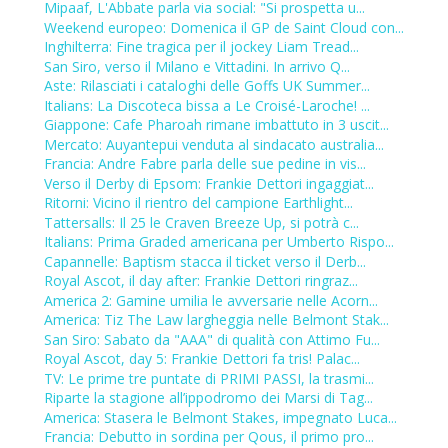
Mipaaf, L'Abbate parla via social: "Si prospetta u...
Weekend europeo: Domenica il GP de Saint Cloud con...
Inghilterra: Fine tragica per il jockey Liam Tread...
San Siro, verso il Milano e Vittadini. In arrivo Q...
Aste: Rilasciati i cataloghi delle Goffs UK Summer...
Italians: La Discoteca bissa a Le Croisé-Laroche! ...
Giappone: Cafe Pharoah rimane imbattuto in 3 uscit...
Mercato: Auyantepui venduta al sindacato australia...
Francia: Andre Fabre parla delle sue pedine in vis...
Verso il Derby di Epsom: Frankie Dettori ingaggiat...
Ritorni: Vicino il rientro del campione Earthlight...
Tattersalls: Il 25 le Craven Breeze Up, si potrà c...
Italians: Prima Graded americana per Umberto Rispo...
Capannelle: Baptism stacca il ticket verso il Derb...
Royal Ascot, il day after: Frankie Dettori ringraz...
America 2: Gamine umilia le avversarie nelle Acorn...
America: Tiz The Law largheggia nelle Belmont Stak...
San Siro: Sabato da "AAA" di qualità con Attimo Fu...
Royal Ascot, day 5: Frankie Dettori fa tris! Palac...
TV: Le prime tre puntate di PRIMI PASSI, la trasmi...
Riparte la stagione all’ippodromo dei Marsi di Tag...
America: Stasera le Belmont Stakes, impegnato Luca...
Francia: Debutto in sordina per Qous, il primo pro...