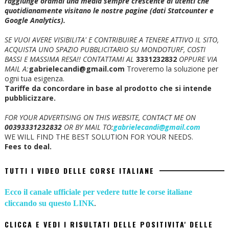
raggiunge oramai una media sempre crescente di utenti che
quotidianamente visitano le nostre pagine (dati Statcounter e
Google Analytics).
SE VUOI AVERE VISIBILITA' E CONTRIBUIRE A TENERE ATTIVO IL SITO,
ACQUISTA UNO SPAZIO PUBBLICITARIO SU MONDOTURF, COSTI
BASSI E MASSIMA RESA!!
CONTATTAMI AL
3331232832
OPPURE VIA
MAIL A:
gabrielecandi@gmail.com
Troveremo la soluzione per
ogni tua esigenza.
Tariffe da concordare in base al prodotto che si intende
pubblicizzare.
FOR YOUR ADVERTISING ON THIS WEBSITE, CONTACT ME ON
00393331232832
OR BY MAIL TO:
gabrielecandi@gmail.com
WE WILL FIND THE BEST SOLUTION FOR YOUR NEEDS.
Fees to deal.
TUTTI I VIDEO DELLE CORSE ITALIANE
Ecco il canale ufficiale per vedere tutte le corse italiane
cliccando su questo LINK
.
CLICCA E VEDI I RISULTATI DELLE POSITIVITA' DELLE