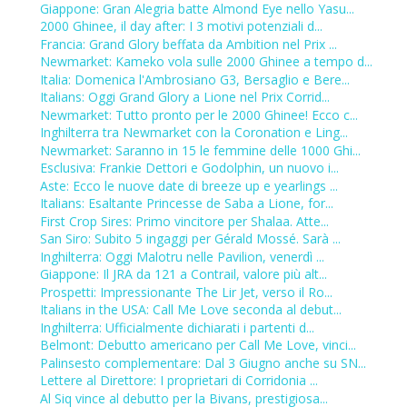
Giappone: Gran Alegria batte Almond Eye nello Yasu...
2000 Ghinee, il day after: I 3 motivi potenziali d...
Francia: Grand Glory beffata da Ambition nel Prix ...
Newmarket: Kameko vola sulle 2000 Ghinee a tempo d...
Italia: Domenica l'Ambrosiano G3, Bersaglio e Bere...
Italians: Oggi Grand Glory a Lione nel Prix Corrid...
Newmarket: Tutto pronto per le 2000 Ghinee! Ecco c...
Inghilterra tra Newmarket con la Coronation e Ling...
Newmarket: Saranno in 15 le femmine delle 1000 Ghi...
Esclusiva: Frankie Dettori e Godolphin, un nuovo i...
Aste: Ecco le nuove date di breeze up e yearlings ...
Italians: Esaltante Princesse de Saba a Lione, for...
First Crop Sires: Primo vincitore per Shalaa. Atte...
San Siro: Subito 5 ingaggi per Gérald Mossé. Sarà ...
Inghilterra: Oggi Malotru nelle Pavilion, venerdì ...
Giappone: Il JRA da 121 a Contrail, valore più alt...
Prospetti: Impressionante The Lir Jet, verso il Ro...
Italians in the USA: Call Me Love seconda al debut...
Inghilterra: Ufficialmente dichiarati i partenti d...
Belmont: Debutto americano per Call Me Love, vinci...
Palinsesto complementare: Dal 3 Giugno anche su SN...
Lettere al Direttore: I proprietari di Corridonia ...
Al Siq vince al debutto per la Bivans, prestigiosa...