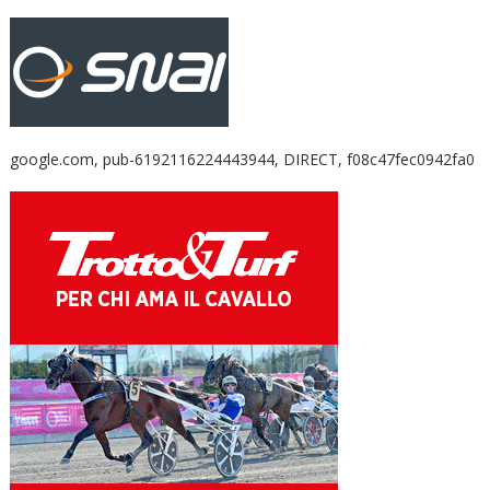
google.com, pub-6192116224443944, DIRECT, f08c47fec0942fa0