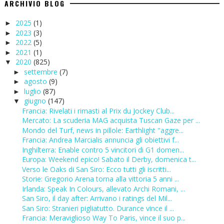
ARCHIVIO BLOG
2025
(1)
►
2023
(3)
►
2022
(5)
►
2021
(1)
►
2020
(825)
▼
settembre
(7)
►
agosto
(9)
►
luglio
(87)
►
giugno
(147)
▼
Francia: Rivelati i rimasti al Prix du Jockey Club...
Mercato: La scuderia MAG acquista Tuscan Gaze per ...
Mondo del Turf, news in pillole: Earthlight "aggre...
Francia: Andrea Marcialis annuncia gli obiettivi f...
Inghilterra: Enable contro 5 vincitori di G1 domen...
Europa: Weekend epico! Sabato il Derby, domenica t...
Verso le Oaks di San Siro: Ecco tutti gli iscritti...
Storie: Gregorio Arena torna alla vittoria 5 anni ...
Irlanda: Speak In Colours, allevato Archi Romani, ...
San Siro, il day after: Arrivano i ratings del Mil...
San Siro: Stranieri pigliatutto. Durance vince il ...
Francia: Meraviglioso Way To Paris, vince il suo p...