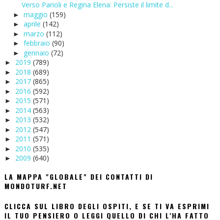
Verso Parioli e Regina Elena: Persiste il limite d...
maggio
(159)
►
aprile
(142)
►
marzo
(112)
►
febbraio
(90)
►
gennaio
(72)
►
2019
(789)
►
2018
(689)
►
2017
(865)
►
2016
(592)
►
2015
(571)
►
2014
(563)
►
2013
(532)
►
2012
(547)
►
2011
(571)
►
2010
(535)
►
2009
(640)
►
LA MAPPA "GLOBALE" DEI CONTATTI DI
MONDOTURF.NET
CLICCA SUL LIBRO DEGLI OSPITI, E SE TI VA ESPRIMI
IL TUO PENSIERO O LEGGI QUELLO DI CHI L'HA FATTO