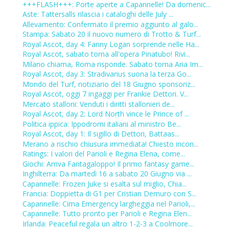
+++FLASH+++: Porte aperte a Capannelle! Da domenic...
Aste: Tattersalls rilascia i cataloghi delle July ...
Allevamento: Confermato il premio aggiunto al galo...
Stampa: Sabato 20 il nuovo numero di Trotto & Turf...
Royal Ascot, day 4: Fanny Logan sorprende nelle Ha...
Royal Ascot, sabato torna all'opera Pinatubo! Rivi...
Milano chiama, Roma risponde. Sabato torna Aria Im...
Royal Ascot, day 3: Stradivarius suona la terza Go...
Mondo del Turf, notiziario del 18 Giugno sponsoriz...
Royal Ascot, oggi 7 ingaggi per Frankie Dettori. V...
Mercato stalloni: Venduti i diritti stallonieri de...
Royal Ascot, day 2: Lord North vince le Prince of ...
Politica ippica: Ippodromi italiani al ministro Be...
Royal Ascot, day 1: Il sigillo di Dettori, Battaas...
Merano a rischio chiusura immediata! Chiesto incon...
Ratings: I valori del Parioli e Regina Elena, come...
Giochi: Arriva Fantagaloppo! Il primo fantasy game...
Inghilterra: Da martedì 16 a sabato 20 Giugno via ...
Capannelle: Frozen Juke si esalta sul miglio, Chia...
Francia: Doppietta di G1 per Cristian Demuro con S...
Capannelle: Cima Emergency largheggia nel Parioli,...
Capannelle: Tutto pronto per Parioli e Regina Elen...
Irlanda: Peaceful regala un altro 1-2-3 a Coolmore...