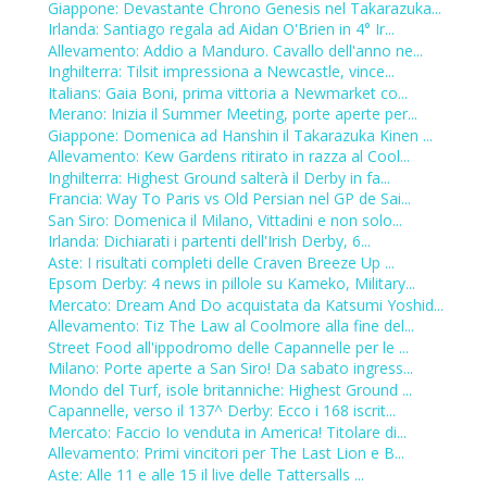
Giappone: Devastante Chrono Genesis nel Takarazuka...
Irlanda: Santiago regala ad Aidan O'Brien in 4° Ir...
Allevamento: Addio a Manduro. Cavallo dell'anno ne...
Inghilterra: Tilsit impressiona a Newcastle, vince...
Italians: Gaia Boni, prima vittoria a Newmarket co...
Merano: Inizia il Summer Meeting, porte aperte per...
Giappone: Domenica ad Hanshin il Takarazuka Kinen ...
Allevamento: Kew Gardens ritirato in razza al Cool...
Inghilterra: Highest Ground salterà il Derby in fa...
Francia: Way To Paris vs Old Persian nel GP de Sai...
San Siro: Domenica il Milano, Vittadini e non solo...
Irlanda: Dichiarati i partenti dell'Irish Derby, 6...
Aste: I risultati completi delle Craven Breeze Up ...
Epsom Derby: 4 news in pillole su Kameko, Military...
Mercato: Dream And Do acquistata da Katsumi Yoshid...
Allevamento: Tiz The Law al Coolmore alla fine del...
Street Food all'ippodromo delle Capannelle per le ...
Milano: Porte aperte a San Siro! Da sabato ingress...
Mondo del Turf, isole britanniche: Highest Ground ...
Capannelle, verso il 137^ Derby: Ecco i 168 iscrit...
Mercato: Faccio Io venduta in America! Titolare di...
Allevamento: Primi vincitori per The Last Lion e B...
Aste: Alle 11 e alle 15 il live delle Tattersalls ...