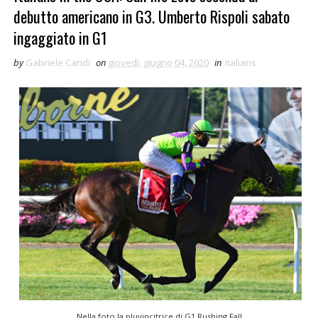
debutto americano in G3. Umberto Rispoli sabato
ingaggiato in G1
by
Gabriele Candi
on
giovedì, giugno 04, 2020
in
italians
Nella foto la pluvincitrice di G1 Rushing Fall.